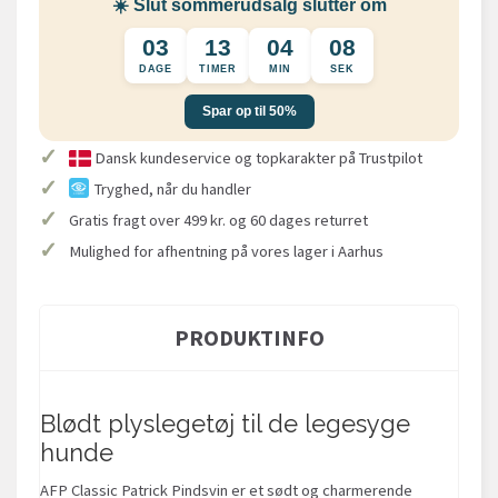
☀️ Slut sommerudsalg slutter om
03
13
04
08
DAGE
TIMER
MIN
SEK
Spar op til 50%
✓
Dansk kundeservice og topkarakter på Trustpilot
✓
Tryghed, når du handler
✓
Gratis fragt over 499 kr. og 60 dages returret
✓
Mulighed for afhentning på vores lager i Aarhus
PRODUKTINFO
Blødt plyslegetøj til de legesyge
hunde
AFP Classic Patrick Pindsvin er et sødt og charmerende