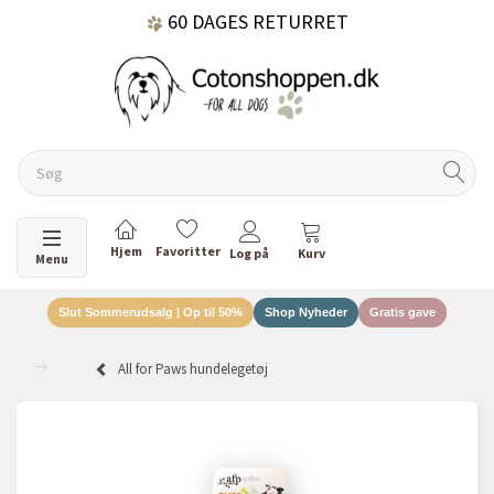
60 DAGES RETURRET
DANSKEJET VIRKSOMHED
Skifte navigation
Menu
Slut Sommerudsalg | Op til 50%
Shop Nyheder
Gratis gave
All for Paws hundelegetøj