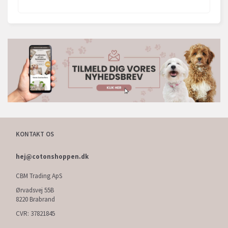
KONTAKT OS
hej@cotonshoppen.dk
CBM Trading ApS
Ørvadsvej 55B
8220 Brabrand
CVR: 37821845