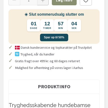
Læg i kurv
☀️ Slut sommerudsalg slutter om
01
12
57
04
DAGE
TIMER
MIN
SEK
Spar op til 50%
✓
Dansk kundeservice og topkarakter på Trustpilot
✓
Tryghed, når du handler
✓
Gratis fragt over 499 kr. og 60 dages returret
✓
Mulighed for afhentning på vores lager i Aarhus
PRODUKTINFO
Tryghedsskabende hundebamse