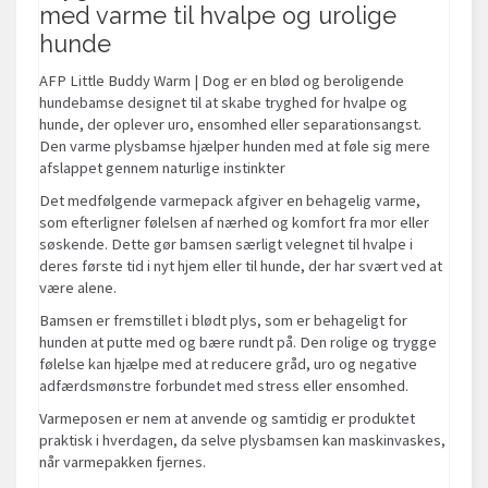
med varme til hvalpe og urolige
hunde
AFP Little Buddy Warm | Dog er en blød og beroligende
hundebamse designet til at skabe tryghed for hvalpe og
hunde, der oplever uro, ensomhed eller separationsangst.
Den varme plysbamse hjælper hunden med at føle sig mere
afslappet gennem naturlige instinkter
Det medfølgende varmepack afgiver en behagelig varme,
som efterligner følelsen af nærhed og komfort fra mor eller
søskende. Dette gør bamsen særligt velegnet til hvalpe i
deres første tid i nyt hjem eller til hunde, der har svært ved at
være alene.
Bamsen er fremstillet i blødt plys, som er behageligt for
hunden at putte med og bære rundt på. Den rolige og trygge
følelse kan hjælpe med at reducere gråd, uro og negative
adfærdsmønstre forbundet med stress eller ensomhed.
Varmeposen er nem at anvende og samtidig er produktet
praktisk i hverdagen, da selve plysbamsen kan maskinvaskes,
når varmepakken fjernes.