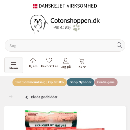
DANSKEJET VIRKSOMHED
Skifte navigation
Menu
Slut Sommerudsalg | Op til 50%
Shop Nyheder
Gratis gave
Bløde godbidder