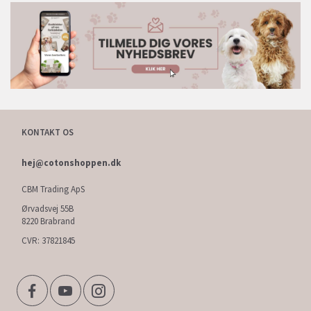
KONTAKT OS
hej@cotonshoppen.dk
CBM Trading ApS
Ørvadsvej 55B
8220 Brabrand
CVR: 37821845