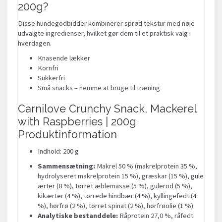
200g?
Disse hundegodbidder kombinerer sprød tekstur med nøje
udvalgte ingredienser, hvilket gør dem til et praktisk valg i
hverdagen.
Knasende lækker
Kornfri
Sukkerfri
Små snacks – nemme at bruge til træning
Carnilove Crunchy Snack, Mackerel
with Raspberries | 200g
Produktinformation
Indhold: 200 g
Sammensætning:
Makrel 50 % (makrelprotein 35 %,
hydrolyseret makrelprotein 15 %), græskar (15 %), gule
ærter (8 %), tørret æblemasse (5 %), gulerod (5 %),
kikærter (4 %), tørrede hindbær (4 %), kyllingefedt (4
%), hørfrø (2 %), tørret spinat (2 %), hørfrøolie (1 %)
Analytiske bestanddele:
Råprotein 27,0 %, råfedt