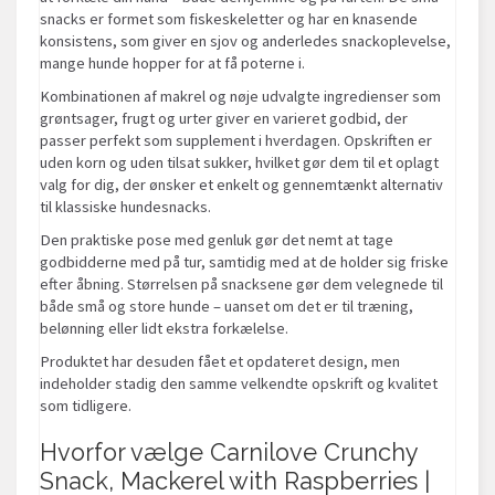
snacks er formet som fiskeskeletter og har en knasende
konsistens, som giver en sjov og anderledes snackoplevelse,
mange hunde hopper for at få poterne i.
Kombinationen af makrel og nøje udvalgte ingredienser som
grøntsager, frugt og urter giver en varieret godbid, der
passer perfekt som supplement i hverdagen. Opskriften er
uden korn og uden tilsat sukker, hvilket gør dem til et oplagt
valg for dig, der ønsker et enkelt og gennemtænkt alternativ
til klassiske hundesnacks.
Den praktiske pose med genluk gør det nemt at tage
godbidderne med på tur, samtidig med at de holder sig friske
efter åbning. Størrelsen på snacksene gør dem velegnede til
både små og store hunde – uanset om det er til træning,
belønning eller lidt ekstra forkælelse.
Produktet har desuden fået et opdateret design, men
indeholder stadig den samme velkendte opskrift og kvalitet
som tidligere.
Hvorfor vælge Carnilove Crunchy
Snack, Mackerel with Raspberries |