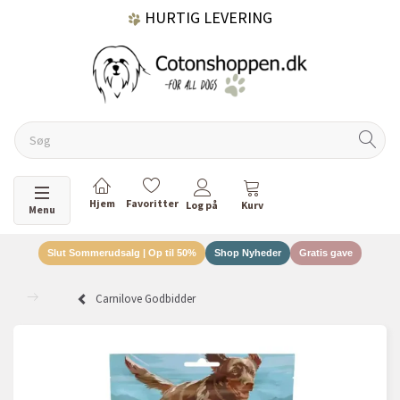
HURTIG LEVERING
GRATIS FRAGT OVER 499 KR.
60 DAGES RETURRET
Skifte navigation
Menu
Slut Sommerudsalg | Op til 50%
Shop Nyheder
Gratis gave
DANSKEJET VIRKSOMHED
Carnilove Godbidder