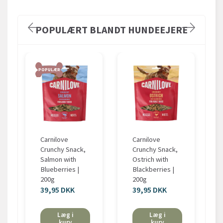
POPULÆRT BLANDT HUNDEEJERE
POPULÆR
Carnilove
Carnilove
Crunchy Snack,
Crunchy Snack,
Salmon with
Ostrich with
Blueberries |
Blackberries |
200g
200g
39,95 DKK
39,95 DKK
Læg i
Læg i
kurv
kurv