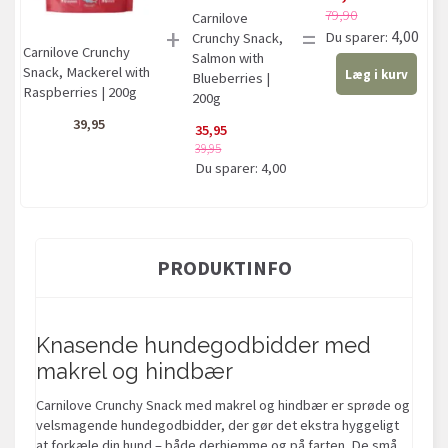
79,90
Carnilove
+
=
4,00
Du sparer:
Crunchy Snack,
Carnilove Crunchy
Salmon with
Snack, Mackerel with
Læg i kurv
Blueberries |
Raspberries | 200g
200g
39,95
35,95
39,95
Du sparer:
4,00
PRODUKTINFO
Knasende hundegodbidder med
makrel og hindbær
Carnilove Crunchy Snack med makrel og hindbær er sprøde og
velsmagende hundegodbidder, der gør det ekstra hyggeligt
at forkæle din hund – både derhjemme og på farten. De små