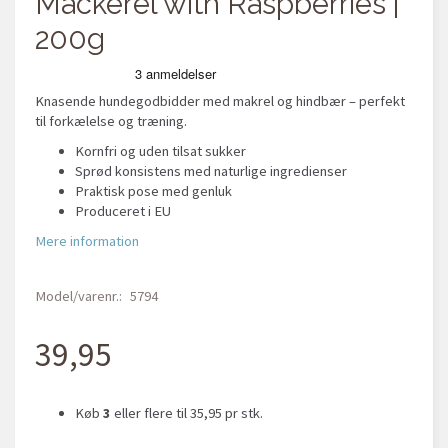
Mackerel with Raspberries |
200g
Knasende hundegodbidder med makrel og hindbær – perfekt
til forkælelse og træning.
Kornfri og uden tilsat sukker
Sprød konsistens med naturlige ingredienser
Praktisk pose med genluk
Produceret i EU
Mere information
Model/varenr.:
5794
39,95
Køb
3
eller flere til
35,95
pr stk.