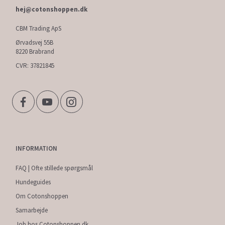
hej@cotonshoppen.dk
CBM Trading ApS
Ørvadsvej 55B
8220 Brabrand
CVR: 37821845
INFORMATION
FAQ | Ofte stillede spørgsmål
Hundeguides
Om Cotonshoppen
Samarbejde
Job hos Cotonshoppen.dk