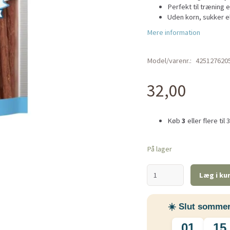
Perfekt til træning 
Uden korn, sukker el
Mere information
Model/varenr.:
425127620
32,00
Køb
3
eller flere til
På lager
Læg i ku
☀️ Slut sommer
01
15