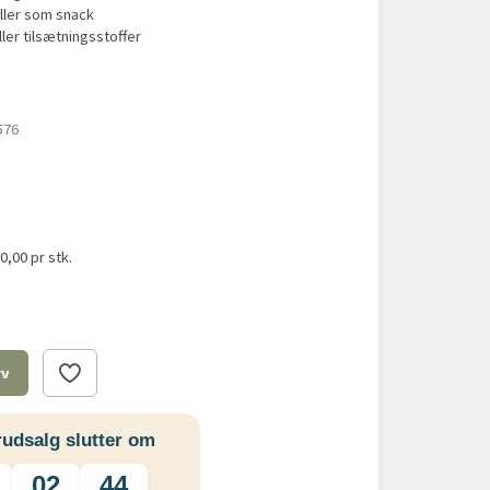
eller som snack
ler tilsætningsstoffer
576
30,00
pr stk.
rv
udsalg slutter om
02
43