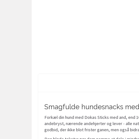
Smagfulde hundesnacks med an
Forkæl din hund med Dokas Sticks med and, end 100
andebryst, nærende andehjerter og lever - alle natur
godbid, der ikke blot frister ganen, men også bidr
Den bløde tekstur gør dem nemme at dele i mindre s