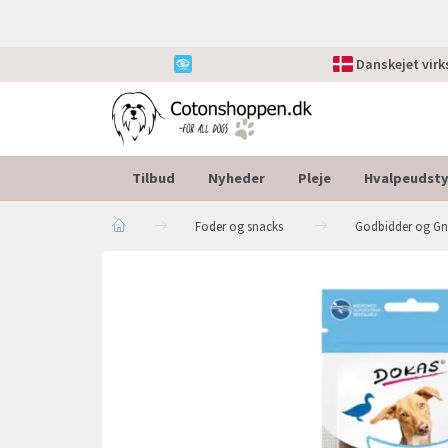
Danskejet vir
Tilbud
Nyheder
Pleje
Hvalpeudsty
Foder og snacks
Godbidder og G