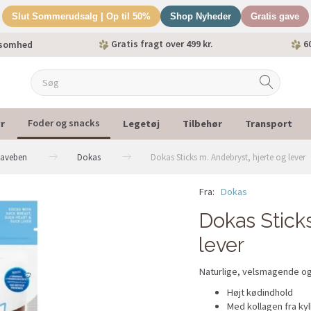
Slut Sommerudsalg | Op til 50%
Shop Nyheder
Gratis gave
Gratis fragt over 499 kr.
60
ksomhed
r
Legetøj
Tilbehør
Transport
Foder og snacks
naveben
Dokas
Dokas Sticks m. Andebryst, hjerte og lever
Fra:
Dokas
Dokas Sticks
lever
Naturlige, velsmagende og
Højt kødindhold
Med kollagen fra ky