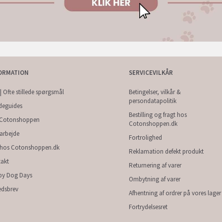
ORMATION
SERVICEVILKÅR
| Ofte stillede spørgsmål
Betingelser, vilkår &
persondatapolitik
deguides
Bestilling og fragt hos
Cotonshoppen
Cotonshoppen.dk
arbejde
Fortrolighed
 hos Cotonshoppen.dk
Reklamation defekt produkt
akt
Returnering af varer
py Dog Days
Ombytning af varer
dsbrev
Afhentning af ordrer på vores lager
Fortrydelsesret