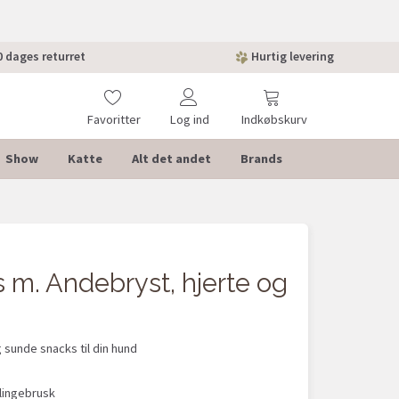
 dages returret
Hurtig levering
Favoritter
Log ind
Indkøbskurv
Show
Katte
Alt det andet
Brands
 m. Andebryst, hjerte og
 sunde snacks til din hund
llingebrusk