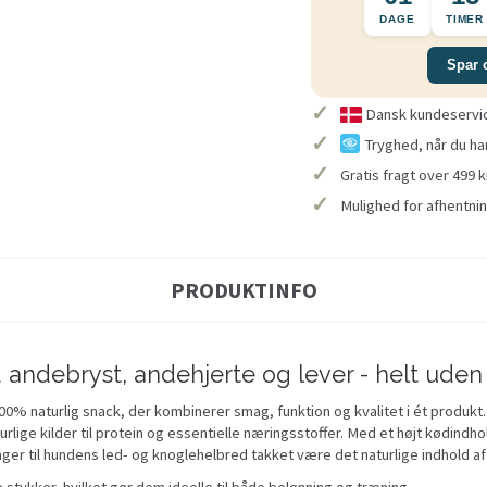
DAGE
TIMER
Spar 
✓
Dansk kundeservice
✓
Tryghed, når du ha
✓
Gratis fragt over 499 k
✓
Mulighed for afhentnin
PRODUKTINFO
debryst, andehjerte og lever - helt uden 
% naturlig snack, der kombinerer smag, funktion og kvalitet i ét produkt
lige kilder til protein og essentielle næringsstoffer. Med et højt kødindhol
ager til hundens led- og knoglehelbred takket være det naturlige indhold af
tykker, hvilket gør dem ideelle til både belønning og træning.