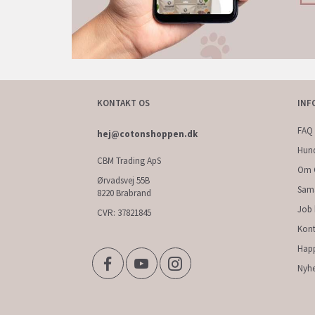
KONTAKT OS
INF
FAQ 
hej@cotonshoppen.dk
Hun
CBM Trading ApS
Om 
Ørvadsvej 55B
Sam
8220 Brabrand
Job
CVR: 37821845
Kont
Hap
Nyhe