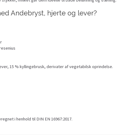
ed Andebryst, hjerte og lever?
er
Fresenius
ver, 15 % kyllingebrusk, derivater af vegetabilsk oprindelse.
eregnet i henhold til DIN EN 16967:2017.