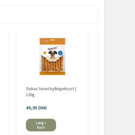
Dokas Snoet kyllingebryst |
Dokas Mini-stea
120g
49,95 DKK
fra 29,95 DKK
Læg i
Se mere
kurv