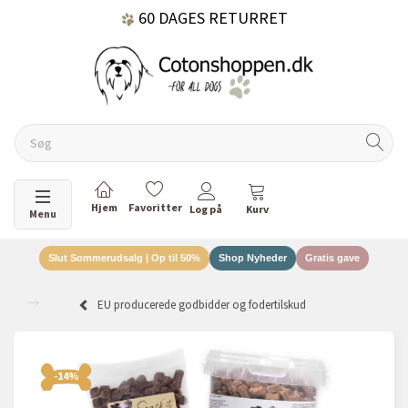
60 DAGES RETURRET
DANSKEJET VIRKSOMHED
Skifte navigation
Menu
Slut Sommerudsalg | Op til 50%
Shop Nyheder
Gratis gave
EU producerede godbidder og fodertilskud
-14%
-