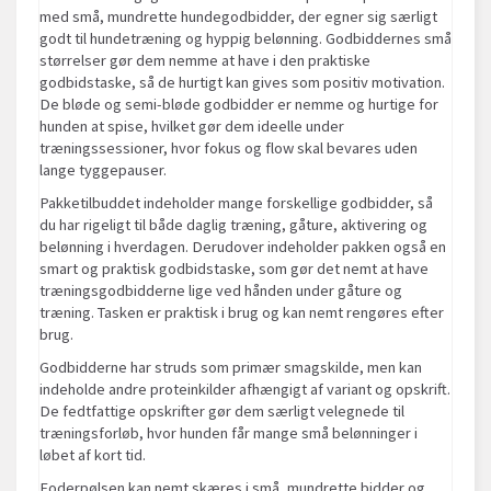
med små, mundrette hundegodbidder, der egner sig særligt
godt til hundetræning og hyppig belønning. Godbiddernes små
størrelser gør dem nemme at have i den praktiske
godbidstaske, så de hurtigt kan gives som positiv motivation.
De bløde og semi-bløde godbidder er nemme og hurtige for
hunden at spise, hvilket gør dem ideelle under
træningssessioner, hvor fokus og flow skal bevares uden
lange tyggepauser.
Pakketilbuddet indeholder mange forskellige godbidder, så
du har rigeligt til både daglig træning, gåture, aktivering og
belønning i hverdagen. Derudover indeholder pakken også en
smart og praktisk godbidstaske, som gør det nemt at have
træningsgodbidderne lige ved hånden under gåture og
træning. Tasken er praktisk i brug og kan nemt rengøres efter
brug.
Godbidderne har struds som primær smagskilde, men kan
indeholde andre proteinkilder afhængigt af variant og opskrift.
De fedtfattige opskrifter gør dem særligt velegnede til
træningsforløb, hvor hunden får mange små belønninger i
løbet af kort tid.
Foderpølsen kan nemt skæres i små, mundrette bidder og