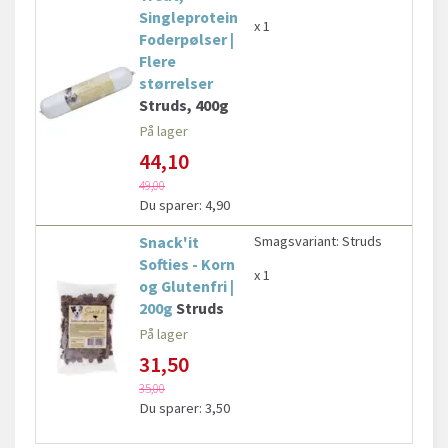
Singleprotein
x 1
Foderpølser |
Flere
størrelser
Struds, 400g
På lager
44,10
49,00
Du sparer:
4,90
Snack'it
Smagsvariant:
Struds
Softies - Korn
x 1
og Glutenfri |
200g
Struds
På lager
31,50
35,00
Du sparer:
3,50