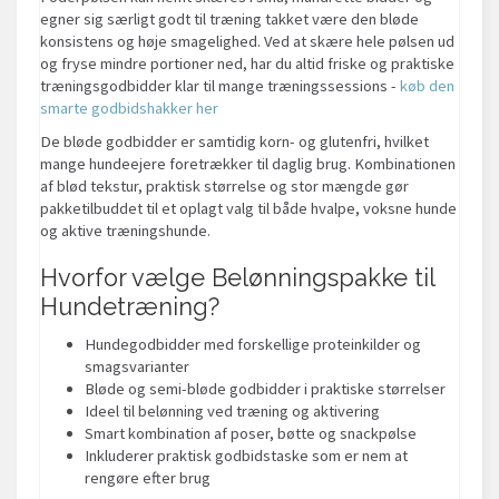
egner sig særligt godt til træning takket være den bløde
konsistens og høje smagelighed. Ved at skære hele pølsen ud
og fryse mindre portioner ned, har du altid friske og praktiske
træningsgodbidder klar til mange træningssessions -
køb den
smarte godbidshakker her
De bløde godbidder er samtidig korn- og glutenfri, hvilket
mange hundeejere foretrækker til daglig brug. Kombinationen
af blød tekstur, praktisk størrelse og stor mængde gør
pakketilbuddet til et oplagt valg til både hvalpe, voksne hunde
og aktive træningshunde.
Hvorfor vælge Belønningspakke til
Hundetræning?
Hundegodbidder med forskellige proteinkilder og
smagsvarianter
Bløde og semi-bløde godbidder i praktiske størrelser
Ideel til belønning ved træning og aktivering
Smart kombination af poser, bøtte og snackpølse
Inkluderer praktisk godbidstaske som er nem at
rengøre efter brug