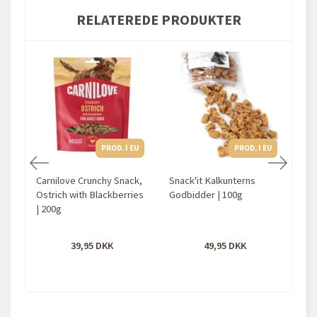
RELATEREDE PRODUKTER
PROD. I EU
PROD. I EU
Carnilove Crunchy Snack,
Snack'it Kalkunterns
O
Ostrich with Blackberries
Godbidder | 100g
| 200g
39,95
49,95