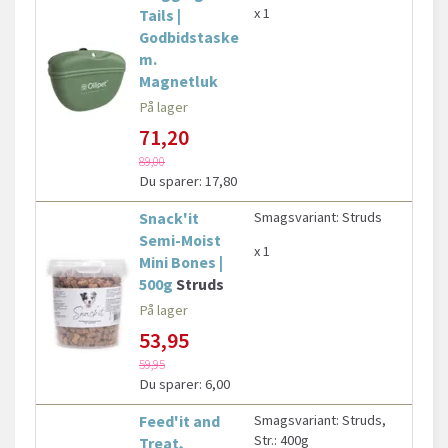
x 1
Tails |
Godbidstaske
m.
Magnetluk
På lager
71,20
89,00
Du sparer:
17,80
Snack'it
Smagsvariant:
Struds
Semi-Moist
x 1
Mini Bones |
500g
Struds
På lager
53,95
59,95
Du sparer:
6,00
Feed'it and
Smagsvariant:
Struds,
Str.:
400g
Treat,