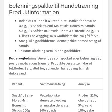
Belønningspakke til Hundetræning
Produktinformation
Indhold: 1 x Feed'it & Treat Pure Ostrich foderpølse
400g, 1 x Snack'it Semi-Moist Mini Bones m. Struds
500g, 1 x Softies m. Struds - Korn & Glutenfri 200g, 1 x
Ollipet For Wagging Tails Godbidstaske i valgfri farve.
Smag: Alle godbidderne i denne pakke er med smag af
struds
Tekstur: Bløde og semi-bløde godbidder
Fodervejledning:
Anvendes som godbid eller belønning ved
positiv motivationstræning. Produktet erstatter ikke et
fuldfoder. Sørg altid for, at hunden har adgang til frisk
drikkevand.
Variant
Sammensætning
Analyse
Snack'it Semi-
Vegetabilske
Protein 21%,
Moist Mini
derivater, kød og
olie og fedt
Bones m.
animalske derivater
5%, vand
Struds 500g
(4% struds),
18%, aske