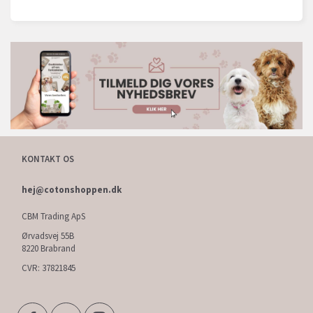
KONTAKT OS
hej@cotonshoppen.dk
CBM Trading ApS
Ørvadsvej 55B
8220 Brabrand
CVR: 37821845