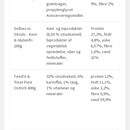
grøntsager,
9%, fibre 2%
propylenglycol.
Konserveringsmidler.
Softies m.
Kød- og biprodukter
Protein
Struds - Korn
(6,50 % strudsemel)
27,2%, fedt
& Glutenfri
biprodukter af
4,8%, aske
200g
vegetabilsk
6,57%, fibre
oprindelse, olier og
1,6%, vand
fedtstoffer,
21%
mineraler
Feed'it &
92% strudsekød, 6%
protein 12%,
Treat Pure
kartoffel, 1% tang,
fedt 11,1%,
Ostrich 400g
1% vitaminer og
aske 3,2%,
mineraler
fibre 0,9%,
vand 59,9%