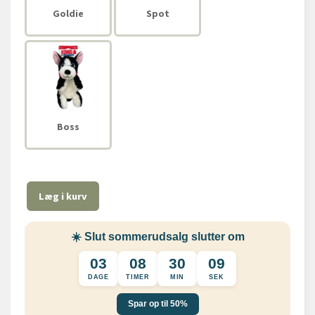
Goldie
Spot
Boss
Læg i kurv
☀️ Slut sommerudsalg slutter om
03
08
30
09
DAGE
TIMER
MIN
SEK
Spar op til 50%