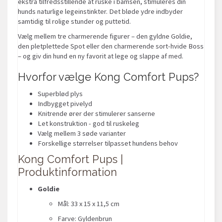
ekstra tilfredsstillende at ruske i bamsen, stimuleres din
hunds naturlige legeinstinkter. Det bløde ydre indbyder
samtidig til rolige stunder og puttetid.
Vælg mellem tre charmerende figurer – den gyldne Goldie,
den pletplettede Spot eller den charmerende sort-hvide Boss
– og giv din hund en ny favorit at lege og slappe af med.
Hvorfor vælge Kong Comfort Pups?
Superblød plys
Indbygget pivelyd
Knitrende ører der stimulerer sanserne
Let konstruktion - god til ruskeleg
Vælg mellem 3 søde varianter
Forskellige størrelser tilpasset hundens behov
Kong Comfort Pups |
Produktinformation
Goldie
Mål: 33 x 15 x 11,5 cm
Farve: Gyldenbrun