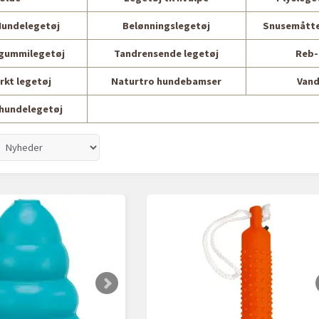
undelegetøj
Belønningslegetøj
Snusemåtte
 gummilegetøj
Tandrensende legetøj
Reb-
rkt legetøj
Naturtro hundebamser
Vand
 hundelegetøj