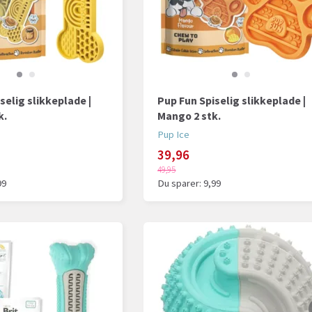
selig slikkeplade |
Pup Fun Spiselig slikkeplade |
k.
Mango 2 stk.
Pup Ice
39,96
49,95
99
Du sparer:
9,99