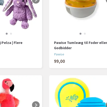
 Pelza | Flere
Pawise Tumleæg til Foder elle
Godbidder
Pawise
99,00