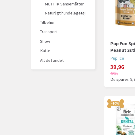
MUFFIK Sansemåtter
Naturligt hundelegetøj
Tilbehør
Transport
Show
Pup Fun Spi
Peanut 3st
Katte
Pup Ice
Alt det andet
39,96
49,95
Du sparer:
9,
-10%