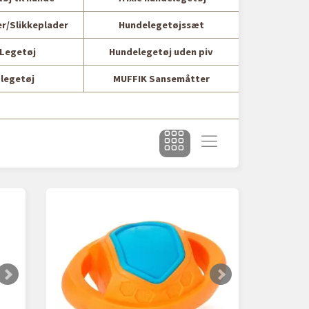
r/Slikkeplader
Hundelegetøjssæt
Legetøj
Hundelegetøj uden piv
legetøj
MUFFIK Sansemåtter