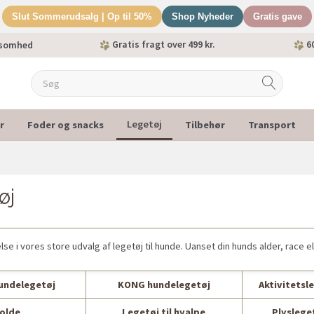
Slut Sommerudsalg | Op til 50%
Shop Nyheder
Gratis gave
Gratis fragt over 499 kr.
60
ksomhed
r
Foder og snacks
Tilbehør
Transport
Legetøj
øj
e i vores store udvalg af legetøj til hunde. Uanset din hunds alder, race elle
hundelegetøj
KONG hundelegetøj
Aktivitetsle
olde
Legetøj til hvalpe
Plysleget