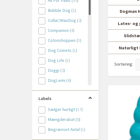
All For Paws
(
50
)
Bubble Dog
(
1
)
Dogman H
Collar/WauDog
(
2
)
Latex- og
Companion
(
4
)
Slidstæ
Cotonshoppen
(
5
)
Naturligt
Dog Comets
(
1
)
Dog Life
(
1
)
Sortering:
Doggi
(
2
)
DogLemi
(
4
)
Dogman
(
20
)
Labels
Flamingo
(
11
)
Sælger hurtigt
(
17
)
KBL
(
3
)
Mængderabat
(
8
)
KONG
(
71
)
Begrænset Antal
(
1
)
KW
(
14
)