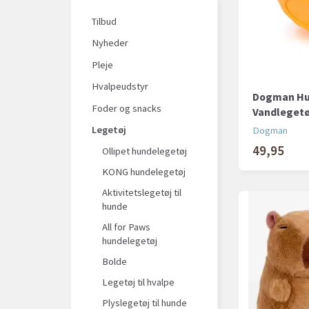
Starmark
(
5
)
Tilbud
Trixie
(
60
)
Nyheder
Tyrol
(
1
)
Pleje
Zeus
(
2
)
Hvalpeudstyr
Dogman Hun
Foder og snacks
Vandlegetø
Legetøj
Dogman
49,95
Ollipet hundelegetøj
KONG hundelegetøj
Aktivitetslegetøj til
hunde
All for Paws
hundelegetøj
Bolde
Legetøj til hvalpe
Plyslegetøj til hunde