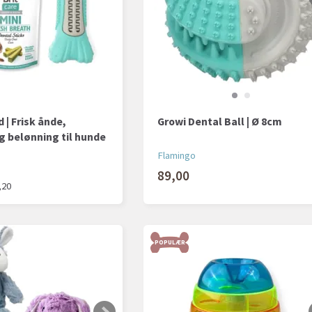
 | Frisk ånde,
Growi Dental Ball | Ø 8cm
g belønning til hunde
Flamingo
89,00
,20
POPULÆR