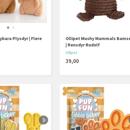
ybara Plysdyr | Flere
Ollipet Mushy Mammals Bams
| Rensdyr Rudolf
Ollipet
39,00
-20%