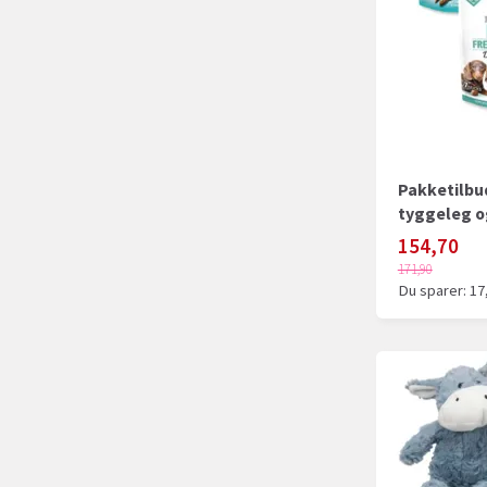
Pakketilbud
tyggeleg o
154,70
171,90
Du sparer:
17