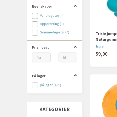
LickiMat
(
3
)
Egenskaber
Minus One
(
1
)
Vandlegetøj
(
4
)
Muffik
(
1
)
Apportering
(
3
)
Nina Ottosson
(
3
)
Sommerlegetøj
(
4
)
Trixie jump
Nobby
(
1
)
Naturgum
Nordic Paws
(
12
)
Trixie
Prisniveau
Ollipet
(
104
)
59,00
Outward Hound
(
1
)
Ozami
(
4
)
Party Pets
(
1
)
På lager
Pawise
(
29
)
på lager
(
439
)
Petcare
(
1
)
Petsafe
(
1
)
KATEGORIER
Pup Ice
(
2
)