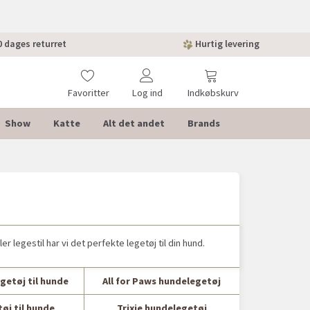
 dages returret
Hurtig levering
Favoritter
Log ind
Indkøbskurv
Show
Katte
Alt det andet
Brands
r legestil har vi det perfekte legetøj til din hund.
getøj til hunde
All for Paws hundelegetøj
øj til hunde
Trixie hundelegetøj