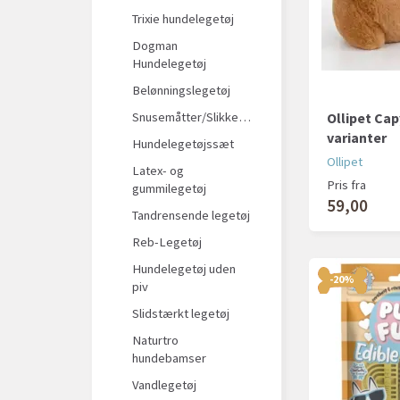
Trixie hundelegetøj
Dogman
Hundelegetøj
Belønningslegetøj
Snusemåtter/Slikkeplader
Ollipet Cap
varianter
Hundelegetøjssæt
Ollipet
Latex- og
Pris fra
gummilegetøj
59,00
Tandrensende legetøj
Reb-Legetøj
Hundelegetøj uden
-20%
piv
Slidstærkt legetøj
Naturtro
hundebamser
Vandlegetøj