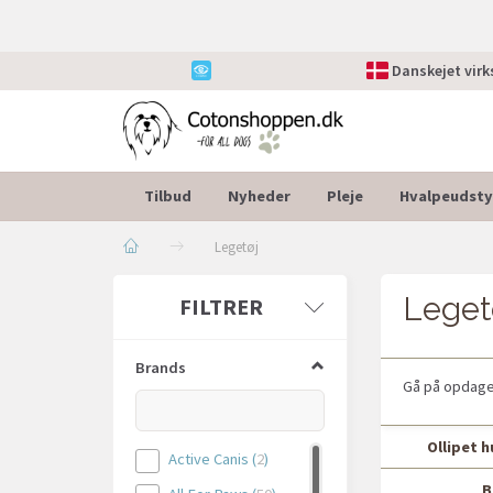
Danskejet vir
Tilbud
Nyheder
Pleje
Hvalpeudsty
Legetøj
Leget
Skifte
FILTRER
filter
Brands
Gå på opdagels
Ollipet 
Active Canis
(
2
)
B