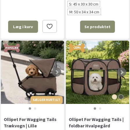
S: 45 x 30 x 30 cm
M: 50 x 34 x 34 cm
Se produktet
Læg i kurv
-20%
POPULÆR
SÆLGER HURTIGT
SÆLGER HURTIGT
Ollipet For Wagging Tails
Ollipet For Wagging Tails |
Trækvogn | Lille
foldbar Hvalpegård