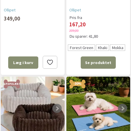
Ollipet
Ollipet
349,00
Pris fra
167,20
209,00
Du sparer:
41,80
Forest Green
Khaki
Mokka
Se produktet
Læg i kurv
-30%
POPULÆR