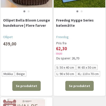
Ollipet Bella Bloom Lounge
Freedog Hygge Series
hundekurve | Flere farver
kølemåtte
Ollipet
Freedog
439,00
Pris fra
62,30
89,00
Du sparer:
26,70
S: 50 x 40 cm
M: 65 x 50 cm
Mokka
Beige
L: 90 x 50 cm
XL: 110 x 70 cm
Se produktet
Se produktet
POPULÆR