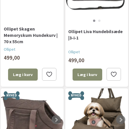
Ollipet Skagen
Ollipet Liva Hundebilsæde
Memoryskum Hundekurv |
|3-i-1
70 x 55cm
Ollipet
Ollipet
499,00
499,00
Læg i kurv
Læg i kurv
NYHED
NYHED