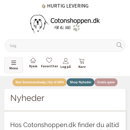
HURTIG LEVERING
GRATIS FRAGT OVER 499 KR.
60 DAGES RETURRET
Skifte navigation
Menu
Slut Sommerudsalg | Op til 50%
Shop Nyheder
Gratis gave
DANSKEJET VIRKSOMHED
Nyheder
Hos Cotonshoppen.dk finder du altid