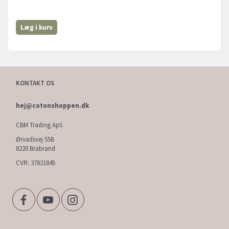
Læg i kurv
KONTAKT OS
hej@cotonshoppen.dk
CBM Trading ApS
Ørvadsvej 55B
8220 Brabrand
CVR: 37821845