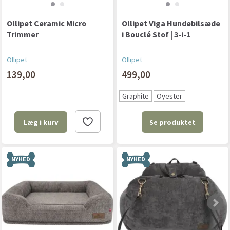
Ollipet Ceramic Micro
Ollipet Viga Hundebilsæde
Trimmer
i Bouclé Stof | 3-i-1
Ollipet
Ollipet
139,00
499,00
Graphite
Oyester
Se produktet
Læg i kurv
NYHED
NYHED