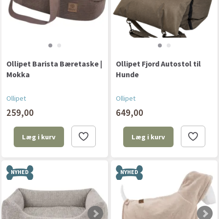
Ollipet Barista Bæretaske |
Ollipet Fjord Autostol til
Mokka
Hunde
Ollipet
Ollipet
259,00
649,00
Læg i kurv
Læg i kurv
NYHED
NYHED