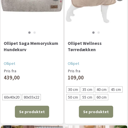
Ollipet Saga Memoryskum
Ollipet Wellness
Hundekurv
Tørredækken
Ollipet
Ollipet
Pris fra
Pris fra
439,00
109,00
30 cm
35 cm
40 cm
45 cm
60x40x20
80x55x22
50 cm
55 cm
60 cm
Se produktet
Se produktet