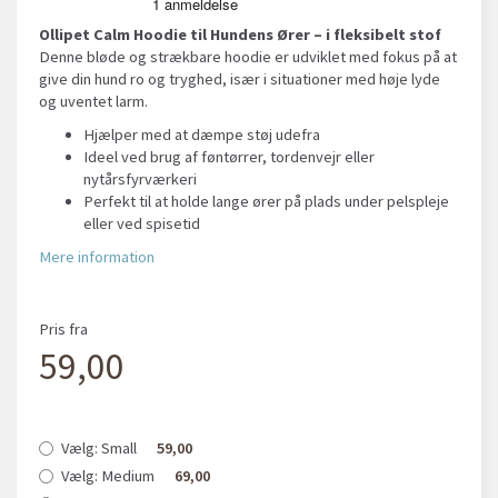
Ollipet Calm Hoodie til Hundens Ører – i fleksibelt stof
Denne bløde og strækbare hoodie er udviklet med fokus på at
give din hund ro og tryghed, især i situationer med høje lyde
og uventet larm.
Hjælper med at dæmpe støj udefra
Ideel ved brug af føntørrer, tordenvejr eller
nytårsfyrværkeri
Perfekt til at holde lange ører på plads under pelspleje
eller ved spisetid
Mere information
Pris fra
59,00
Vælg:
Small
59,00
Vælg:
Medium
69,00