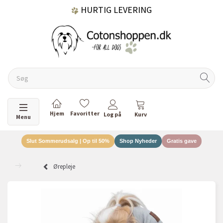
HURTIG LEVERING
GRATIS FRAGT OVER 499 KR.
60 DAGES RETURRET
Skifte navigation
Menu
Slut Sommerudsalg | Op til 50%
Shop Nyheder
Gratis gave
DANSKEJET VIRKSOMHED
Ørepleje