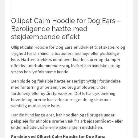
Ollipet Calm Hoodie for Dog Ears –
Beroligende hætte med
støjdæmpende effekt
Ollipet Calm Hoodie for Dog Ears er udviklet til at skabe ro og
tryghed for din hund i situationer med høje eller pludselige
lyde. Hætten trækkes nemt over hundens ører og dæmper
effektivt udefrakommende støj, hvilket kan mindske uro og
stress hos lydfølsomme hunde.
Den bløde og fleksible hætte er særligt nyttig i forbindelse
med føntørring af pelsen, ved brug af blower, under
tordenvejr eller nytårsfyrværkeri. Det lette tryk omkring
hovedet og ørerne kan virke beroligende og skærmer
samtidig mod skarpe lyde.
Har din hund lange ører, kan hoodien også bruges under
pelspleje for at holde ørerne væk fra arbejdsområdet – eller
under måltider, så ørerne ikke lander i madskålen.
Fordele ved Ollipet Calm Hoodie for Dog Ears: