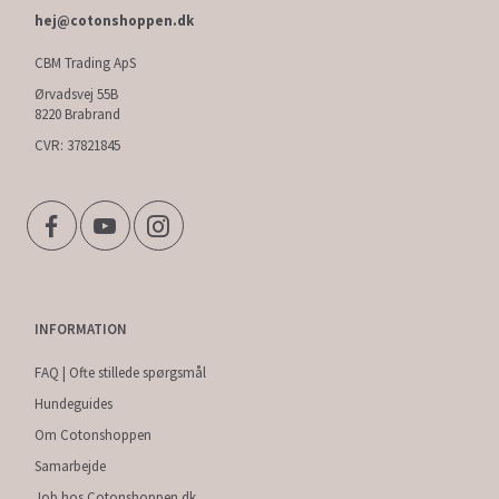
hej@cotonshoppen.dk
CBM Trading ApS
Ørvadsvej 55B
8220 Brabrand
CVR: 37821845
INFORMATION
FAQ | Ofte stillede spørgsmål
Hundeguides
Om Cotonshoppen
Samarbejde
Job hos Cotonshoppen.dk