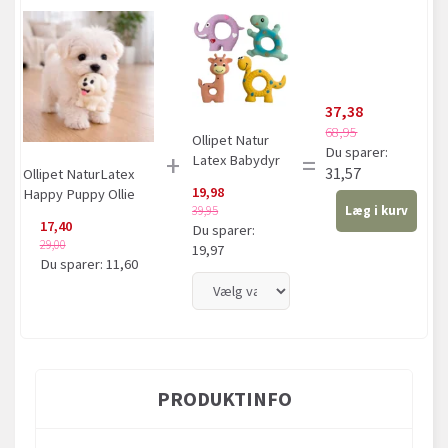
37,38
68,95
Ollipet Natur
Du sparer:
+
=
Latex Babydyr
31,57
Ollipet NaturLatex
19,98
Happy Puppy Ollie
39,95
Læg i kurv
17,40
Du sparer:
29,00
19,97
Du sparer:
11,60
PRODUKTINFO