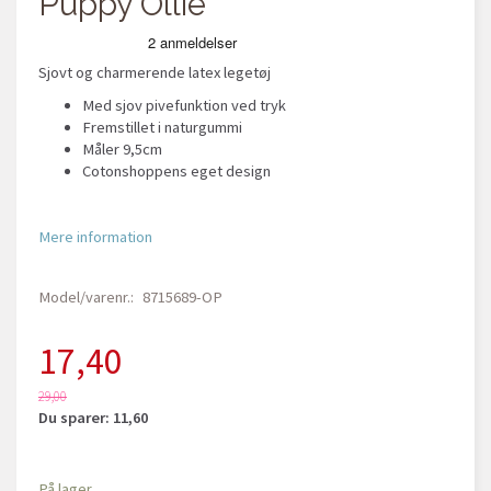
Puppy Ollie
Sjovt og charmerende latex legetøj
Med sjov pivefunktion ved tryk
Fremstillet i naturgummi
Måler 9,5cm
Cotonshoppens eget design
Mere information
Model/varenr.:
8715689-OP
17,40
29,00
Du sparer:
11,60
På lager