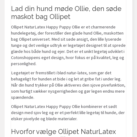
Lad din hund møde Ollie, den søde
maskot bag Ollipet
Ollipet NaturLatex Happy Puppy Ollie er et charmerende
hundelegetøj, der forestiller den glade hund Ollie, maskotten
bag Ollipet universet. Med sit søde ansigt, den lille lyserøde
tunge og det venlige udtryk er legetøjet designet til at sprede
glæde hos både hund og ejer. Det er et unikt legetøj udviklet i
Cotonshoppens eget design, hvor fokus er på kvalitet, leg og
personlighed.
Legetøjet er fremstillet i blød natur-latex, som gør det
behageligt for hunden at bide i og let at gribe fat i under leg.
Når din hund trykker på Ollie aktiveres den sjove pivefunktion,
som hurtigt vækker nysgerrigheden og gør legen endnu mere
spændende.
Ollipet NaturLatex Happy Puppy Ollie kombinerer et sødt
design med sjov leg og er et perfekt lille legetøj til hunde, der
elsker pivelyde og bløde materialer.
Hvorfor vælge Ollipet NaturLatex