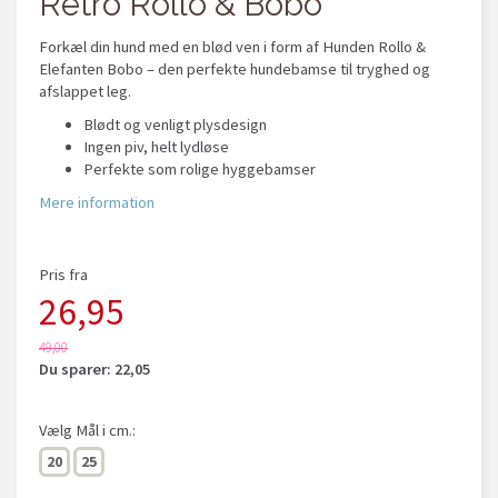
Retro Rollo & Bobo
Forkæl din hund med en blød ven i form af Hunden Rollo &
Elefanten Bobo – den perfekte hundebamse til tryghed og
afslappet leg.
Blødt og venligt plysdesign
Ingen piv, helt lydløse
Perfekte som rolige hyggebamser
Mere information
Pris fra
26,95
49,00
Du sparer:
22,05
Vælg
Mål i cm.:
20
25