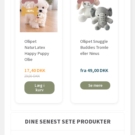
-40%
Ollipet
Ollipet Snuggle
NaturLatex
Buddies Tromle
Happy Puppy
eller Ninus
Ollie
17,40 DKK
fra 49,00 DKK
29,00 DKK
Læg i
Se mere
kurv
DINE SENEST SETE PRODUKTER