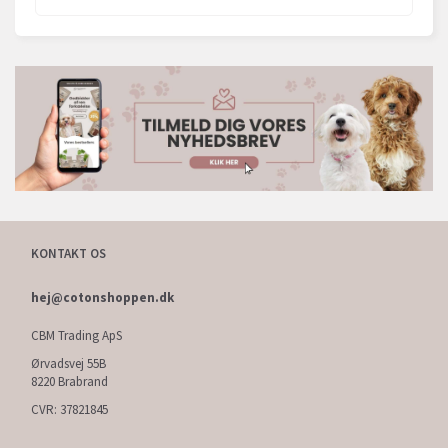
KONTAKT OS
hej@cotonshoppen.dk
CBM Trading ApS
Ørvadsvej 55B
8220 Brabrand
CVR: 37821845