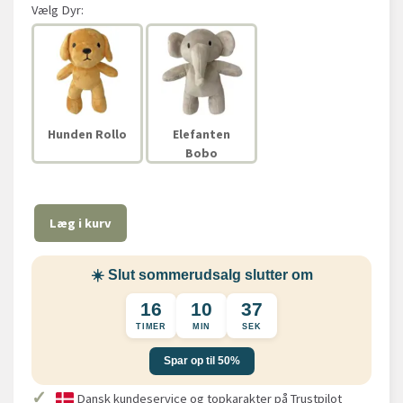
Vælg
Dyr:
Hunden Rollo
Elefanten
Bobo
Læg i kurv
☀️ Slut sommerudsalg slutter om
16
10
37
TIMER
MIN
SEK
Spar op til 50%
✓
Dansk kundeservice og topkarakter på Trustpilot