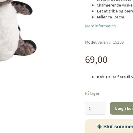
Charmerende vaskeb
Let at gribe og bær
Måler ca. 24 cm
Mere information
Model/varenr.:
15109
69,00
Køb
3
eller flere til
På lager
Læg i ku
☀️ Slut sommer