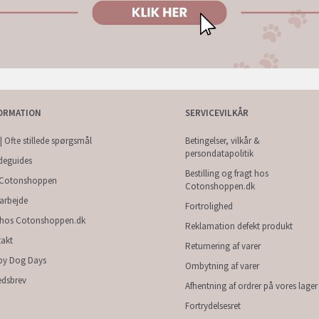
ORMATION
SERVICEVILKÅR
| Ofte stillede spørgsmål
Betingelser, vilkår &
persondatapolitik
deguides
Bestilling og fragt hos
Cotonshoppen
Cotonshoppen.dk
arbejde
Fortrolighed
 hos Cotonshoppen.dk
Reklamation defekt produkt
akt
Returnering af varer
py Dog Days
Ombytning af varer
dsbrev
Afhentning af ordrer på vores lager
Fortrydelsesret