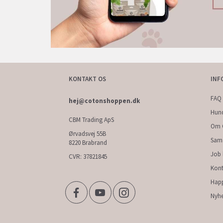
KONTAKT OS
INF
FAQ 
hej@cotonshoppen.dk
Hun
CBM Trading ApS
Om 
Ørvadsvej 55B
Sam
8220 Brabrand
Job
CVR: 37821845
Kont
Hap
Nyhe