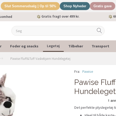
Slut Sommerudsalg | Op til 50%
Shop Nyheder
Gratis gave
Gratis fragt over 499 kr.
60
ksomhed
r
Foder og snacks
Tilbehør
Transport
Legetøj
Pawise Fluff&Tuff Vaskebjørn Hundelegetøj
Fra:
Pawise
Pawise Fluf
Hundeleget
Det perfekte plyslegetøj t
Ideel til både kast