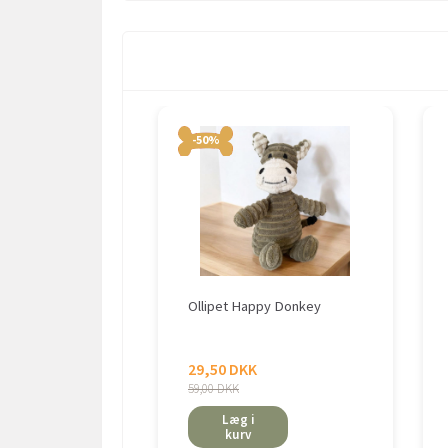
-50%
Ollipet Happy Donkey
29,50 DKK
59,00 DKK
Læg i
kurv