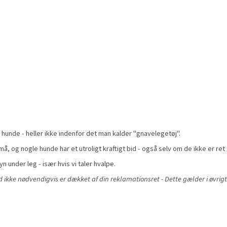
 hunde - heller ikke indenfor det man kalder "gnavelegetøj".
å, og nogle hunde har et utroligt kraftigt bid - også selv om de ikke er ret 
yn under leg - især hvis vi taler hvalpe.
ikke nødvendigvis er dækket af din reklamationsret - Dette gælder i øvrigt