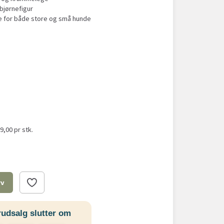
jørnefigur
e for både store og små hunde
59,00
pr stk.
rv
udsalg slutter om