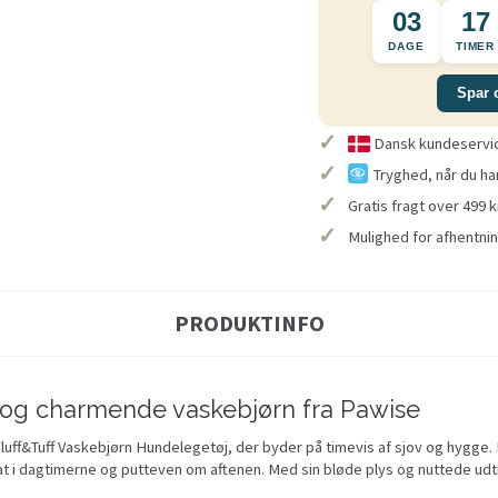
03
17
DAGE
TIMER
Spar 
✓
Dansk kundeservice
✓
Tryghed, når du ha
✓
Gratis fragt over 499 k
✓
Mulighed for afhentnin
PRODUKTINFO
 og charmende vaskebjørn fra Pawise
luff&Tuff Vaskebjørn Hundelegetøj, der byder på timevis af sjov og hygge
i dagtimerne og putteven om aftenen. Med sin bløde plys og nuttede udtry