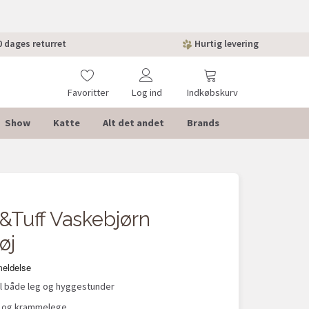
 dages returret
Hurtig levering
Favoritter
Log ind
Indkøbskurv
Show
Katte
Alt det andet
Brands
f&Tuff Vaskebjørn
øj
il både leg og hyggestunder
e- og krammelege