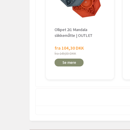
Ollipet 2i1 Mandala
slikkemåtte | OUTLET
fra 104,30 DKK
fra 149,00 DKK
Se mere