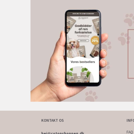
KONTAKT OS
INF
FAQ 
hej@cotonshoppen.dk