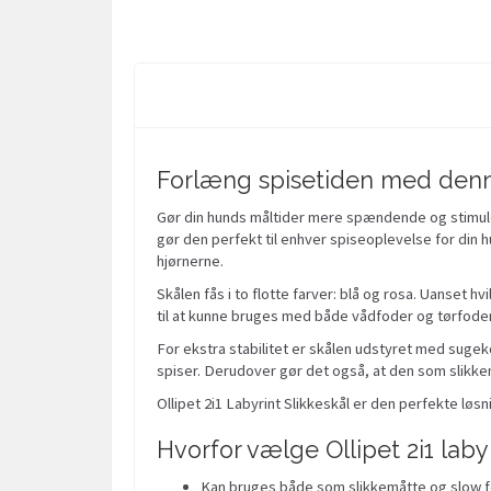
Forlæng spisetiden med denne
Gør din hunds måltider mere spændende og stimuler
gør den perfekt til enhver spiseoplevelse for din h
hjørnerne.
Skålen fås i to flotte farver: blå og rosa. Uanset hv
til at kunne bruges med både vådfoder og tørfoder.
For ekstra stabilitet er skålen udstyret med sugeko
spiser. Derudover gør det også, at den som slikke
Ollipet 2i1 Labyrint Slikkeskål er den perfekte løs
Hvorfor vælge Ollipet 2i1 labyr
Kan bruges både som slikkemåtte og slow 