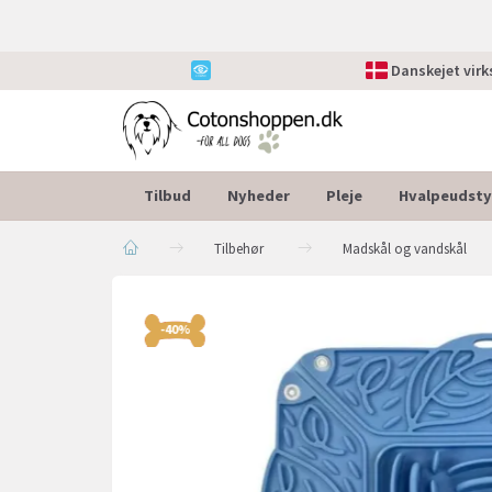
Danskejet vir
Tilbud
Nyheder
Pleje
Hvalpeudsty
Tilbehør
Madskål og vandskål
-40%