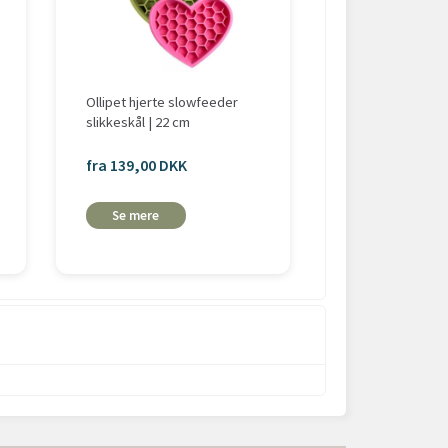
Ollipet hjerte slowfeeder
Ollipet Sweet Pa
slikkeskål | 22 cm
Slikkeskål
fra 139,00 DKK
fra 95,00 DKK
Se mere
Se mere