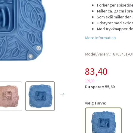
Forlænger spisetid
Måler ca. 23 cm i b
Som skål måler den c
Udstyret med skrid
Med trykknapper der 
Mere information
Model/varenr.:
8705451-O
83,40
139,00
Du sparer:
55,60
Vælg
Farve: