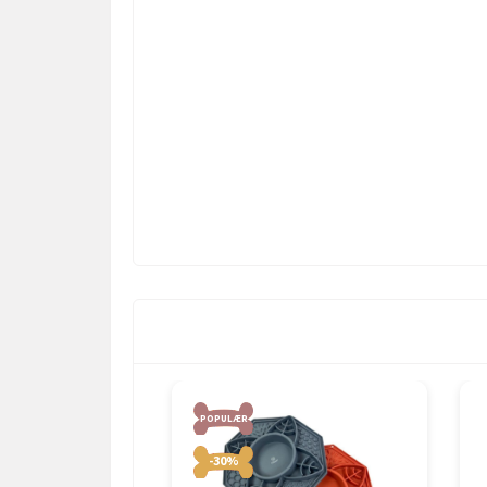
POPULÆR
-30%