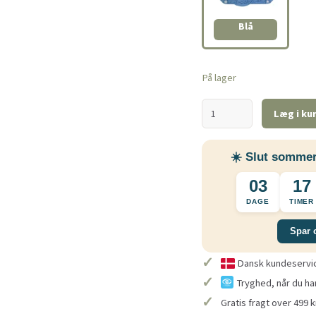
Blå
På lager
Læg i ku
☀️ Slut sommer
03
17
DAGE
TIMER
Spar 
✓
Dansk kundeservice
✓
Tryghed, når du ha
✓
Gratis fragt over 499 k