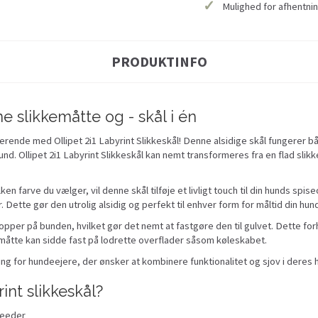
✓
Mulighed for afhentnin
PRODUKTINFO
 slikkemåtte og - skål i én
ende med Ollipet 2i1 Labyrint Slikkeskål! Denne alsidige skål fungerer b
und. Ollipet 2i1 Labyrint Slikkeskål kan nemt transformeres fra en flad slikk
ilken farve du vælger, vil denne skål tilføje et livligt touch til din hunds spi
 Dette gør den utrolig alsidig og perfekt til enhver form for måltid din hu
pper på bunden, hvilket gør det nemt at fastgøre den til gulvet. Dette forh
måtte kan sidde fast på lodrette overflader såsom køleskabet.
ning for hundeejere, der ønsker at kombinere funktionalitet og sjov i deres
int slikkeskål?
feeder