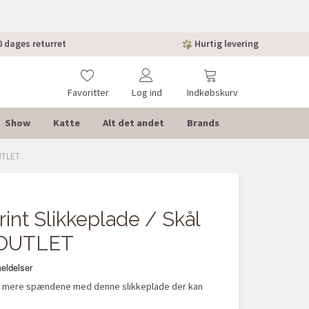
 dages returret
Hurtig levering
Favoritter
Log ind
Indkøbskurv
Show
Katte
Alt det andet
Brands
OUTLET
-40%
rint Slikkeplade / Skål
| OUTLET
nu mere spændene med denne slikkeplade der kan
.