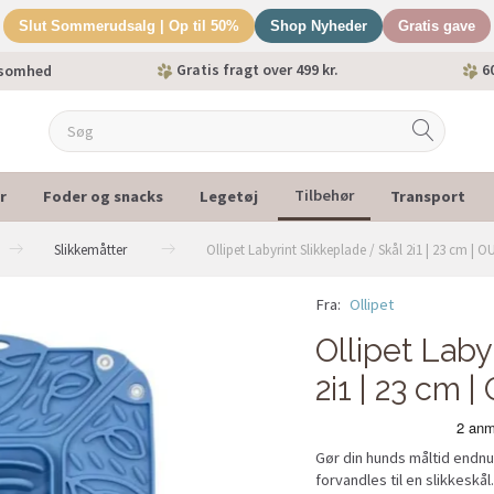
Slut Sommerudsalg | Op til 50%
Shop Nyheder
Gratis gave
Gratis fragt over 499 kr.
60
ksomhed
r
Foder og snacks
Legetøj
Transport
Tilbehør
Slikkemåtter
Ollipet Labyrint Slikkeplade / Skål 2i1 | 23 cm | 
Fra:
Ollipet
-40%
Ollipet Laby
2i1 | 23 cm 
Gør din hunds måltid end
forvandles til en slikkeskål