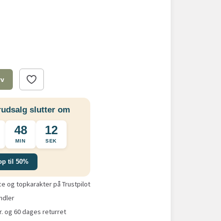
rv
udsalg slutter om
48
11
MIN
SEK
op til 50%
 og topkarakter på Trustpilot
ndler
r. og 60 dages returret