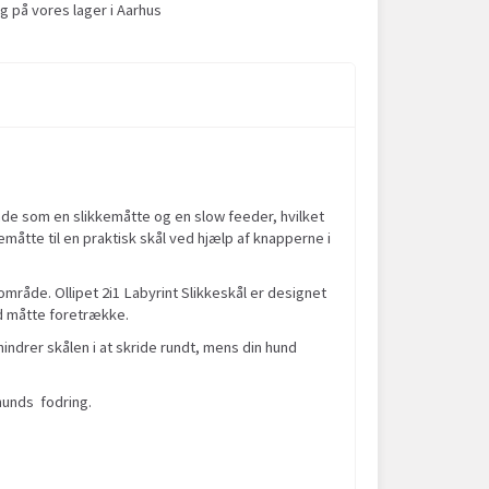
g på vores lager i Aarhus
åde som en slikkemåtte og en slow feeder, hvilket
emåtte til en praktisk skål ved hjælp af knapperne i
seområde. Ollipet 2i1 Labyrint Slikkeskål er designet
nd måtte foretrække.
indrer skålen i at skride rundt, mens din hund
 hunds fodring.