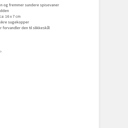
en og fremmer sundere spisevaner
redden
a: 16 x 7 cm
sikre sugekopper
forvandler den til slikkeskål
P