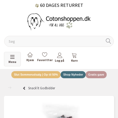
60 DAGES RETURRET
DANSKEJET VIRKSOMHED
Skifte navigation
Menu
Slut Sommerudsalg | Op til 50%
Shop Nyheder
Gratis gave
Snack'it Godbidder