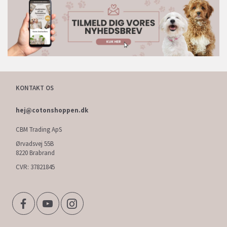
KONTAKT OS
hej@cotonshoppen.dk
CBM Trading ApS
Ørvadsvej 55B
8220 Brabrand
CVR: 37821845