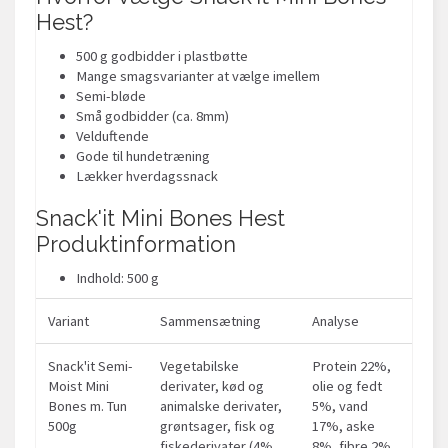
Hest?
500 g godbidder i plastbøtte
Mange smagsvarianter at vælge imellem
Semi-bløde
Små godbidder (ca. 8mm)
Velduftende
Gode til hundetræning
Lækker hverdagssnack
Snack'it Mini Bones Hest
Produktinformation
Indhold: 500 g
Variant
Sammensætning
Analyse
Snack'it Semi-
Vegetabilske
Protein 22%,
Moist Mini
derivater, kød og
olie og fedt
Bones m. Tun
animalske derivater,
5%, vand
500g
grøntsager, fisk og
17%, aske
fiskederivater (4%
8%, fibre 2%.