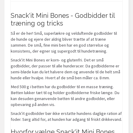
Snack'it Mini Bones - Godbidder til
træning og tricks
Så er de her! Små, superlækre og velduftende godbidder til
de hunde og ejere der aldrig bliver trætte af at træne
sammen. De små, fine mini ben har en god størrelse og
konsistens, der egner sig supergodt til hundetræning.
Snack'it Mini Bones er korn- og glutenfri. Det er små
godbidder, der passer til alle hunderacer. Da godbidderne er
semi-bløde kan du let halvere dem og anvende til de helt små
hunde eller hvalpe. Hvert af de små ben måler ca. 8 mm.
Med 500 g i bøtten har du godbidder til en masse træning.
Bøtten lukker tæt til og holder godbidderne friske længe. Du
kan desuden genanvende bøtten til andre godbidder, eller
opbevaring på anden vis.
Snack'it godbidder bør ikke erstatte hundens daglige ration af
foder. Sørg altid for, at hunden har adgang til friskt drikkevand.
Hvorfor vælge Snack'it Mini Bones