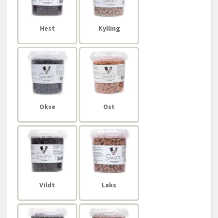
Hest
Kylling
Okse
Ost
Vildt
Laks