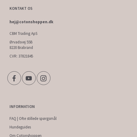
KONTAKT OS
hej@cotonshoppen.dk
CBM Trading ApS
Ørvadsvej 55B
8220 Brabrand
CVR: 37821845
INFORMATION
FAQ | Ofte stillede spørgsmål
Hundeguides
Om Cotonshoppen