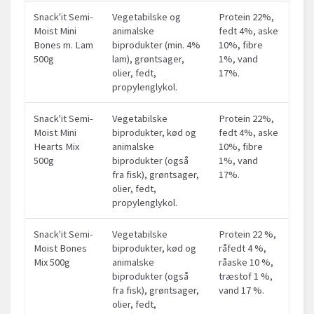
Snack'it Semi-
Vegetabilske og
Protein 22%,
Moist Mini
animalske
fedt 4%, aske
Bones m. Lam
biprodukter (min. 4%
10%, fibre
500g
lam), grøntsager,
1%, vand
olier, fedt,
17%.
propylenglykol.
Snack'it Semi-
Vegetabilske
Protein 22%,
Moist Mini
biprodukter, kød og
fedt 4%, aske
Hearts Mix
animalske
10%, fibre
500g
biprodukter (også
1%, vand
fra fisk), grøntsager,
17%.
olier, fedt,
propylenglykol.
Snack'it Semi-
Vegetabilske
Protein 22 %,
Moist Bones
biprodukter, kød og
råfedt 4 %,
Mix 500g
animalske
råaske 10 %,
biprodukter (også
træstof 1 %,
fra fisk), grøntsager,
vand 17 %.
olier, fedt,