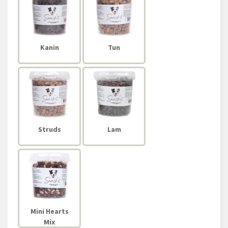
Kanin
Tun
Struds
Lam
Mini Hearts
Mix