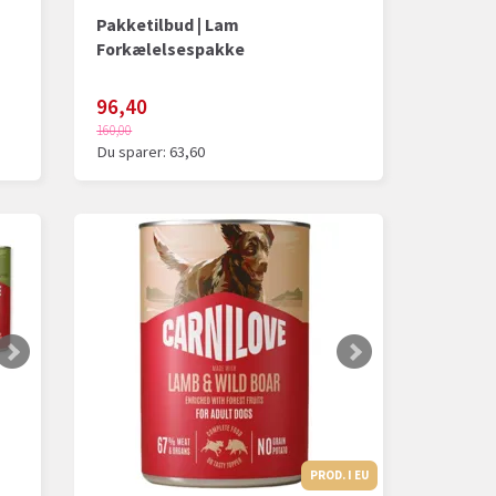
Pakketilbud | Lam
Forkælelsespakke
96,40
160,00
Du sparer:
63,60
PROD. I EU