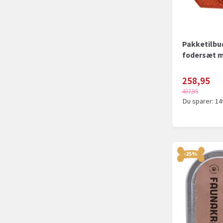
Pakketilbud
fodersæt m
258,95
407,95
Du sparer:
14
-25%