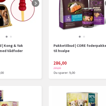
 | Kong & Yak
Pakketilbud | CORE foderpakk
med Vådfoder
til hvalpe
286,00
295,00
,00
Du sparer:
9,00