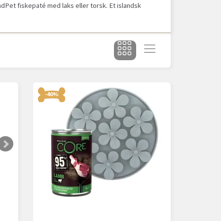
ndPet fiskepaté med laks eller torsk. Et islandsk
-40%