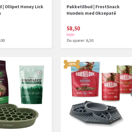
 | Ollipet Honey Lick
Pakketilbud | FrostSnack
s
Hundeis med Oksepaté
58,50
65,00
,00
Du sparer:
6,50
-21%