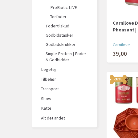
ProBiotic LIVE
Tørfoder
Carnilove 
Fodertilskud
Pheasant |
Godbidstasker
Godbidskrukker
Carnilove
39,00
Single Protein | Foder
& Godbidder
Legetøj
Tilbehør
-37%
Transport
Show
Katte
Alt det andet