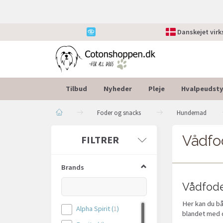
Danskejet vir
Tilbud
Nyheder
Pleje
Hvalpeudsty
Foder og snacks
Hundemad
Vådfo
Skifte
FILTRER
filter
Brands
Vådfoder
Her kan du bå
Alpha Spirit
(
1
)
blandet med d