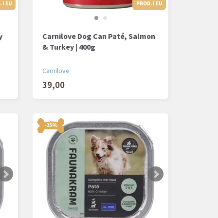
 I EU
PROD. I EU
PROD. I EU
y
Carnilove Dog Can Paté, Salmon
& Turkey | 400g
Carnilove
39,00
-25%