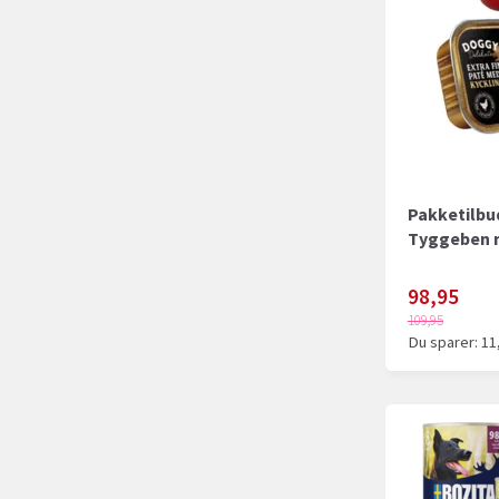
Pakketilbud
Tyggeben 
98,95
109,95
Du sparer:
11