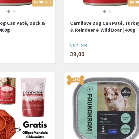
PROD. I EU
PROD. I EU
PROD.
Dog Can Paté, Duck &
Carnilove Dog Can Paté, Turke
 400g
& Reindeer & Wild Boar | 400g
Carnilove
39,00
-25%