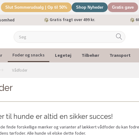
Slut Sommerudsalg | Op til 50%
Shop Nyheder
Gratis gave
Gratis fragt over 499 kr.
60
ksomhed
r
Legetøj
Tilbehør
Transport
Foder og snacks
Vådfoder
der
 til hunde er altid en sikker succes!
de finde forskellige mærker og varianter af lækkert vådfoder du kan fodre
ens tørfoder. Alle hunde vil elske dette foder.