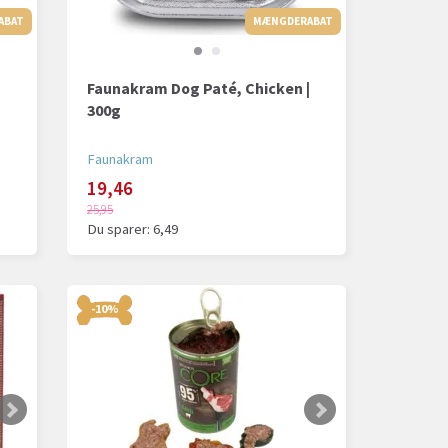
ABAT
MÆNGDERABAT
MÆNGDERABAT
Faunakram Dog Paté, Chicken |
300g
Faunakram
19,46
25,95
Du sparer:
6,49
-10%