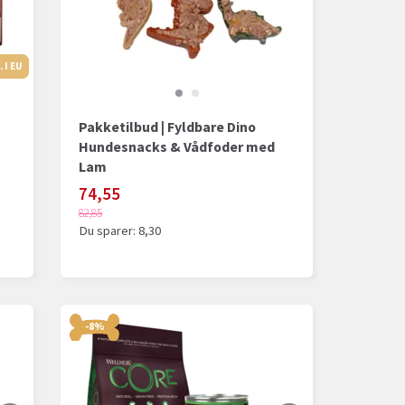
 I EU
PROD. I EU
Pakketilbud | Fyldbare Dino
Hundesnacks & Vådfoder med
Lam
74,55
82,85
Du sparer:
8,30
-8%