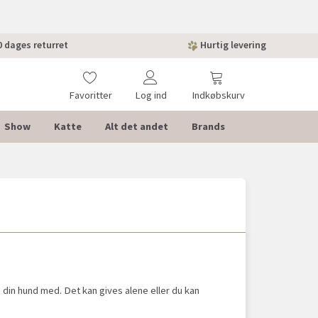
 dages returret
Hurtig levering
Favoritter
Log ind
Indkøbskurv
Show
Katte
Alt det andet
Brands
 din hund med. Det kan gives alene eller du kan