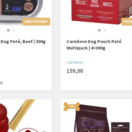
MÆNGDERABAT
MÆNGDERABAT
PROD.
Dog Paté, Beef | 300g
Carnilove Dog Pouch Paté
Multipack | 4×300g
Carnilove
159,00
49
-3%