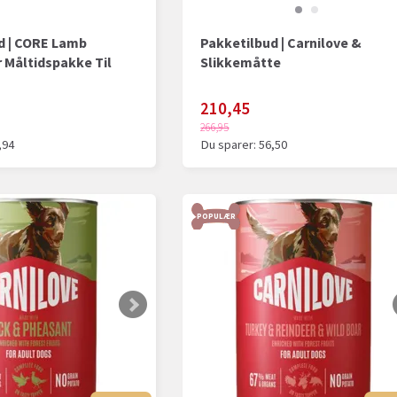
d | CORE Lamb
Pakketilbud | Carnilove &
 Måltidspakke Til
Slikkemåtte
210,45
266,95
,94
Du sparer:
56,50
POPULÆR