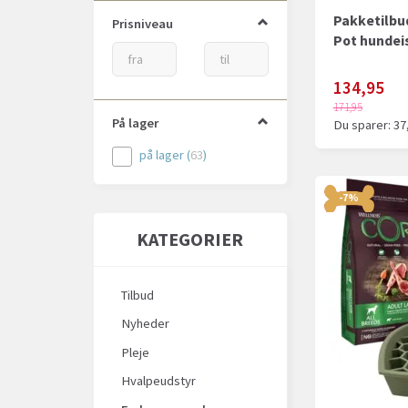
Ollipet
(
1
)
Pakketilbud
Prisniveau
Småland
(
1
)
Pot hundei
Trixie
(
6
)
134,95
TubiDog
(
1
)
171,95
Wanpy
(
3
)
På lager
Du sparer:
37
Wellness CORE
(
6
)
på lager
(
63
)
WOOLF
(
1
)
-7%
KATEGORIER
Tilbud
Nyheder
Pleje
Hvalpeudstyr