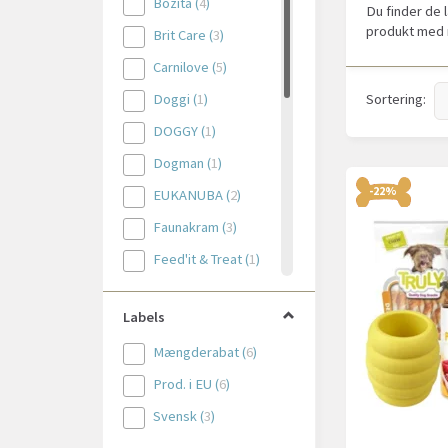
Bozita
(
4
)
Du finder de 
produkt med 
Brit Care
(
3
)
Carnilove
(
5
)
Doggi
(
1
)
Sortering:
DOGGY
(
1
)
Dogman
(
1
)
-22%
EUKANUBA
(
2
)
Faunakram
(
3
)
Feed'it & Treat
(
1
)
Fidovet
(
1
)
Labels
Flamingo
(
2
)
Mængderabat
(
6
)
Halla
(
1
)
Prod. i EU
(
6
)
INABA
(
1
)
Svensk
(
3
)
Little Big Paw
(
3
)