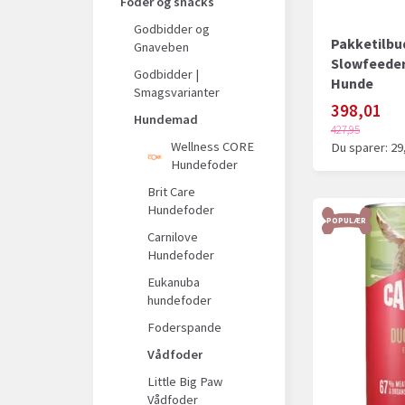
Foder og snacks
Godbidder og
Pakketilbu
Gnaveben
Slowfeeder
Godbidder |
Hunde
Smagsvarianter
398,01
Hundemad
427,95
Wellness CORE
Du sparer:
29
Hundefoder
Brit Care
Hundefoder
POPULÆR
Carnilove
Hundefoder
Eukanuba
hundefoder
Foderspande
Vådfoder
Little Big Paw
Vådfoder