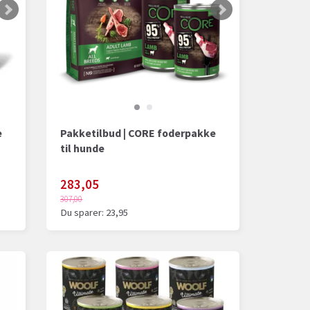
e
Pakketilbud | CORE foderpakke
til hunde
283,05
307,00
Du sparer:
23,95