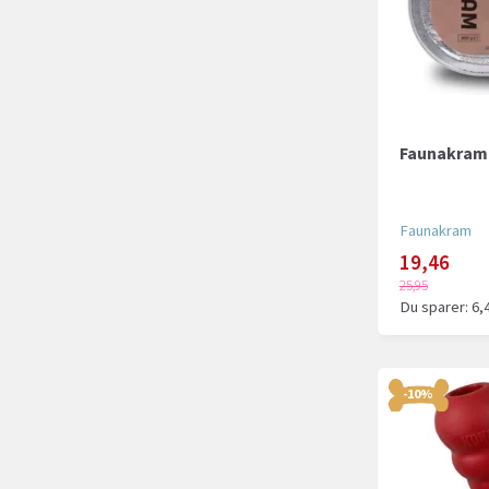
Faunakram 
Faunakram
19,46
25,95
Du sparer:
6,
-10%