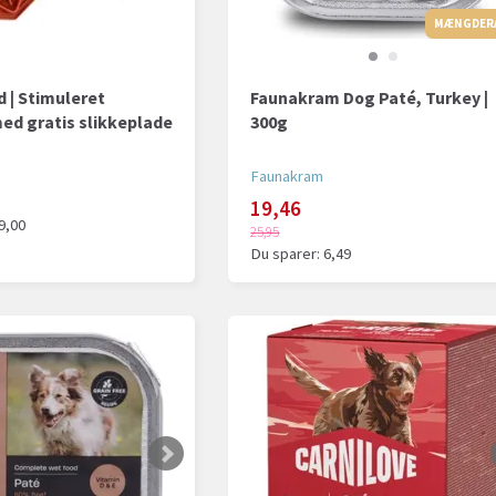
MÆNGDER
 | Stimuleret
Faunakram Dog Paté, Turkey |
ed gratis slikkeplade
300g
Faunakram
19,46
9,00
25,95
Du sparer:
6,49