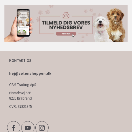
KONTAKT OS
hej@cotonshoppen.dk
CBM Trading ApS
Ørvadsvej 55B
8220 Brabrand
CVR: 37821845