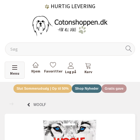
HURTIG LEVERING
GRATIS FRAGT OVER 499 KR.
60 DAGES RETURRET
Skifte navigation
Menu
Slut Sommerudsalg | Op til 50%
Shop Nyheder
Gratis gave
DANSKEJET VIRKSOMHED
WOOLF