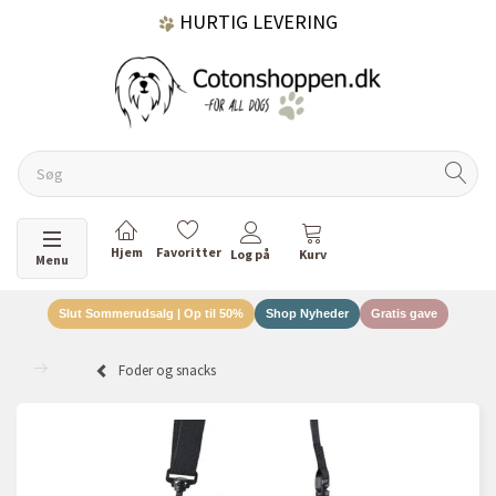
HURTIG LEVERING
GRATIS FRAGT OVER 499 KR.
60 DAGES RETURRET
Skifte navigation
Menu
Slut Sommerudsalg | Op til 50%
Shop Nyheder
Gratis gave
DANSKEJET VIRKSOMHED
Foder og snacks