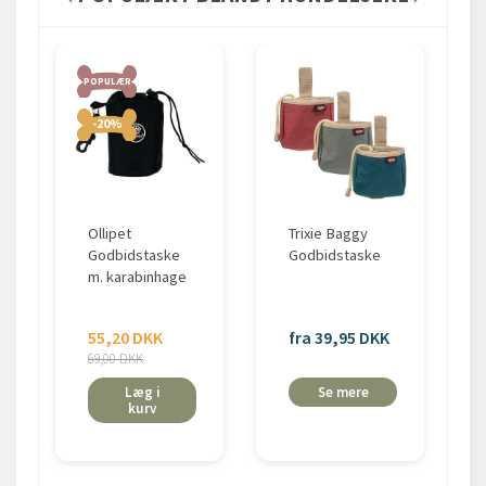
POPULÆR
-20%
Ollipet
Trixie Baggy
Godbidstaske
Godbidstaske
m. karabinhage
55,20 DKK
fra 39,95 DKK
69,00 DKK
Læg i
Se mere
kurv