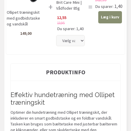
Brit Care Mini |
+
=
1,40
Du sparer:
Vådfoder 85g
Ollipet træningskit
Læg i kurv
12,55
med godbidstaske
13,95
og vandskål
Du sparer:
1,40
149,00
PRODUKTINFO
Effektiv hundetræning med Ollipet
træningskit
Optimer din hundetræning med Ollipet træningskit, der
inkluderer en smart godbidstaske og en foldbar vandskål.
Tasken kan bruges som bæltetaske med justerbar bælterem
og klikspænder, eller som skuldertaske med den