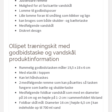
Justerbare remme
Mulighed for at fastsætte vandskål
Lomme til godbidsposer
Lille lomme foran til småting som klikker og lign
kan bruges som både skulder- og bæltetaske
Medfølgende vandskål
Diskret design
Ollipet træningskit med
godbidstaske og vandskål
produktinformation
Rummelig godbidstasken måler 19,5 x 18 x 6 cm
Med elastik i toppen
Kan let håndvaskes
2 medfølgende remme som kan påsættes så tasken
fungere som bælte og skuldertaske
Medfølgende foldbar vandskål som med en diameter
på 16 cm og en højde på 1-2 cm i sammenfoldet tilstand
Foldbar skål mål: Diameter 16 cm | højde 6,5 cm | kan
indeholde op til 700 ml vand