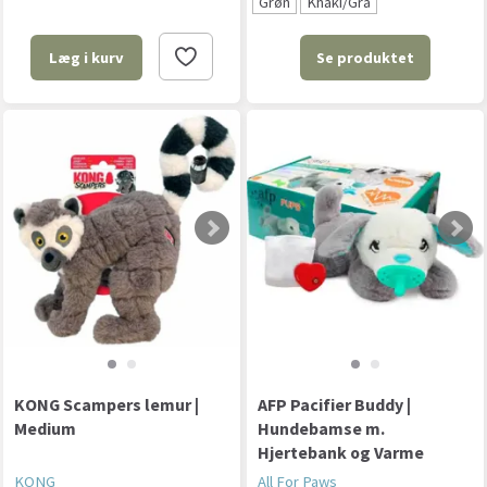
Grøn
Khaki/Grå
Se produktet
Læg i kurv
KONG Scampers lemur |
AFP Pacifier Buddy |
Medium
Hundebamse m.
Hjertebank og Varme
KONG
All For Paws