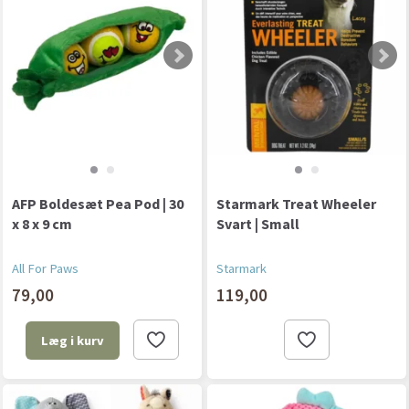
AFP Boldesæt Pea Pod | 30
Starmark Treat Wheeler
x 8 x 9 cm
Svart | Small
All For Paws
Starmark
79,00
119,00
Læg i kurv