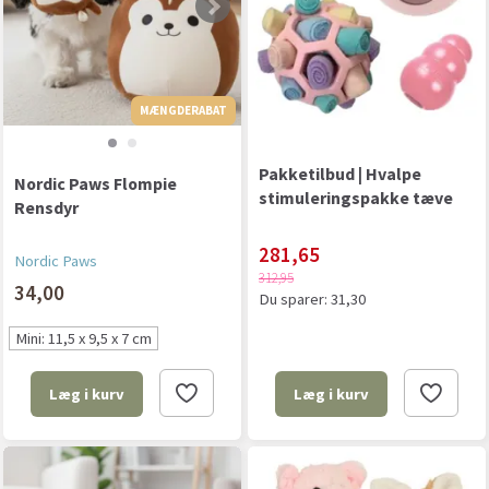
MÆNGDERABAT
MÆNGDERABAT
Pakketilbud | Hvalpe
Nordic Paws Flompie
stimuleringspakke tæve
Rensdyr
281,65
Nordic Paws
312,95
34,00
Du sparer:
31,30
Mini: 11,5 x 9,5 x 7 cm
Læg i kurv
Læg i kurv