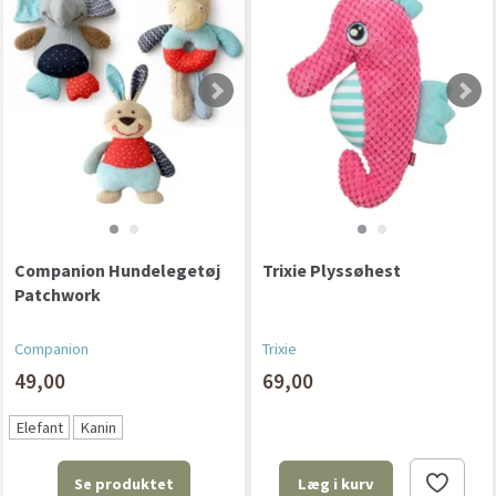
Companion Hundelegetøj
Trixie Plyssøhest
Patchwork
Companion
Trixie
49,00
69,00
Elefant
Kanin
Se produktet
Læg i kurv