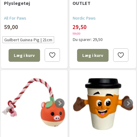
Plyslegetøj
OUTLET
All For Paws
Nordic Paws
59,00
29,50
59,00
Du sparer:
29,50
Guilbert Guinea Pig | 21cm
Læg i kurv
Læg i kurv