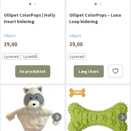
Ollipet ColorPops | Holly
Ollipet ColorPops – Luna
Heart bidering
Loop bidering
Ollipet
Ollipet
39,00
39,00
Lyserød
Lyseblå
Lyserød
Se produktet
Læg i kurv
-50%