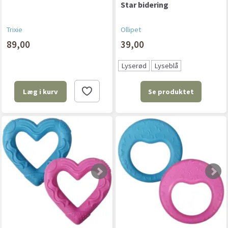
Star bidering
Trixie
Ollipet
89,00
39,00
Lyserød
Lyseblå
Se produktet
Læg i kurv