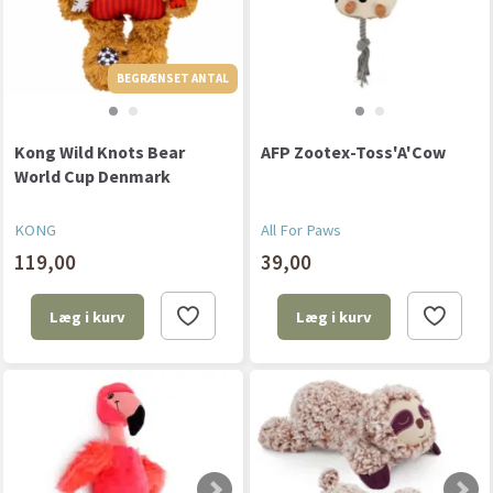
BEGRÆNSET ANTAL
BEGRÆNSET ANTAL
Kong Wild Knots Bear
AFP Zootex-Toss'A'Cow
World Cup Denmark
KONG
All For Paws
119,00
39,00
Læg i kurv
Læg i kurv