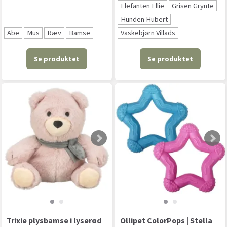
Elefanten Ellie
Grisen Grynte
Hunden Hubert
Abe
Mus
Ræv
Bamse
Vaskebjørn Villads
Se produktet
Se produktet
Trixie plysbamse i lyserød
Ollipet ColorPops | Stella