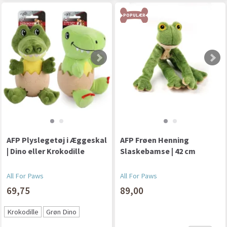
POPULÆR
AFP Plyslegetøj i Æggeskal
AFP Frøen Henning
| Dino eller Krokodille
Slaskebamse | 42 cm
All For Paws
All For Paws
69,75
89,00
Krokodille
Grøn Dino