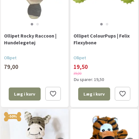
Ollipet Rocky Raccoon |
Ollipet ColourPups | Felix
Hundelegetøj
Flexybone
Ollipet
Ollipet
79,00
19,50
39,00
Du sparer:
19,50
Læg i kurv
Læg i kurv
-50%