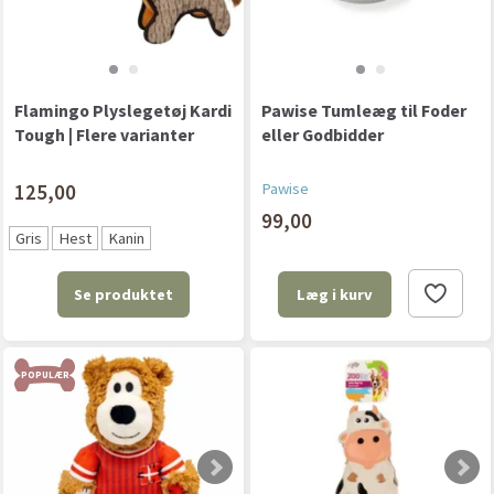
Flamingo Plyslegetøj Kardi
Pawise Tumleæg til Foder
Tough | Flere varianter
eller Godbidder
125,00
Pawise
99,00
Gris
Hest
Kanin
Se produktet
Læg i kurv
POPULÆR