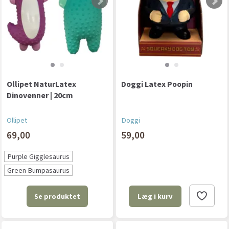
Ollipet NaturLatex
Doggi Latex Poopin
Dinovenner | 20cm
Ollipet
Doggi
69,00
59,00
Purple Gigglesaurus
Green Bumpasaurus
Se produktet
Læg i kurv