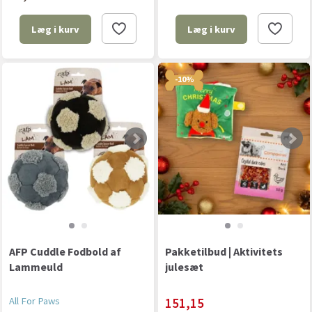
Læg i kurv
Læg i kurv
-10%
AFP Cuddle Fodbold af
Pakketilbud | Aktivitets
Lammeuld
julesæt
All For Paws
151,15