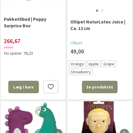
Pakketilbud | Puppy
Ollipet NaturLatex Juice |
Surprise Box
Ca. 12 cm
266,67
Ollipet
344,90
49,00
Du sparer:
78,23
Orange
Apple
Grape
Strawberry
Se produktet
Læg i kurv