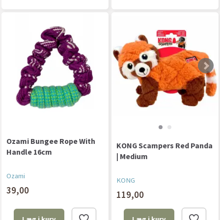
Ozami Bungee Rope With
KONG Scampers Red Panda
Handle 16cm
| Medium
Ozami
KONG
39,00
119,00
Læg i kurv
Læg i kurv