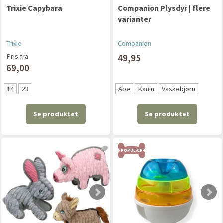
Trixie Capybara
Companion Plysdyr | flere
varianter
Trixie
Companion
Pris fra
49,95
69,00
14
23
Abe
Kanin
Vaskebjørn
Se produktet
Se produktet
POPULÆR