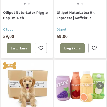
Ollipet NaturLatex Piggle
Ollipet NaturLatex Hr.
Pop | m. Reb
Espresso | Kaffekrus
Ollipet
Ollipet
59,00
59,00
Læg i kurv
Læg i kurv
-23%