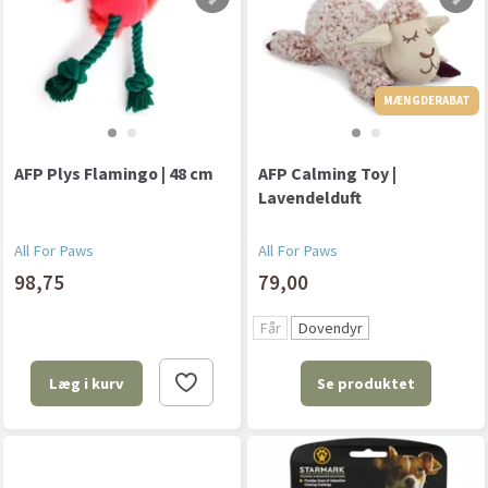
MÆNGDERABAT
AFP Plys Flamingo | 48 cm
AFP Calming Toy |
Lavendelduft
All For Paws
All For Paws
98,75
79,00
Får
Dovendyr
Se produktet
Læg i kurv