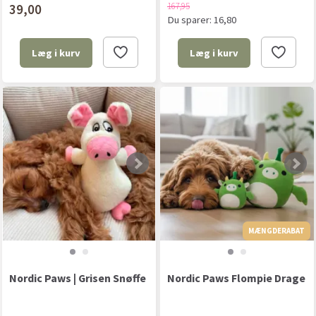
167,95
39,00
Du sparer:
16,80
Læg i kurv
Læg i kurv
MÆNGDERABAT
Nordic Paws | Grisen Snøffe
Nordic Paws Flompie Drage