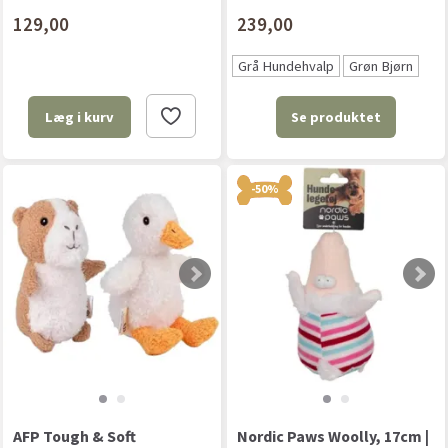
129,00
239,00
Grå Hundehvalp
Grøn Bjørn
Se produktet
Læg i kurv
-50%
AFP Tough & Soft
Nordic Paws Woolly, 17cm |