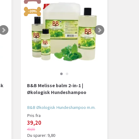
-20%
sk
B&B Melisse balm 2-in-1 |
Økologisk Hundeshampoo
B&B Økologisk Hundeshampoo m.m.
Pris fra
39,20
49,00
Du sparer:
9,80