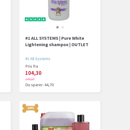
#1 ALL SYSTEMS | Pure White
Lightening shampoo | OUTLET
#1 All Systems
Pris fra
104,30
149,00
Du sparer:
44,70
-20%