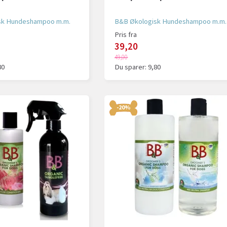
sk Hundeshampoo m.m.
B&B Økologisk Hundeshampoo m.m.
Pris fra
39,20
49,00
80
Du sparer:
9,80
-20%