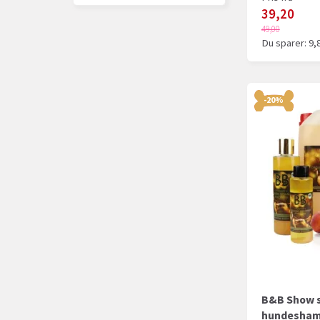
39,20
49,00
Du sparer:
9,
-20%
B&B Show s
hundesha