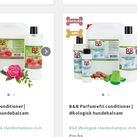
POPULÆR
-20%
nditioner |
B&B Parfumefri conditioner |
 hundebalsam
Økologisk hundebalsam
sk Hundeshampoo m.m.
B&B Økologisk Hundeshampoo m.m.
Pris fra