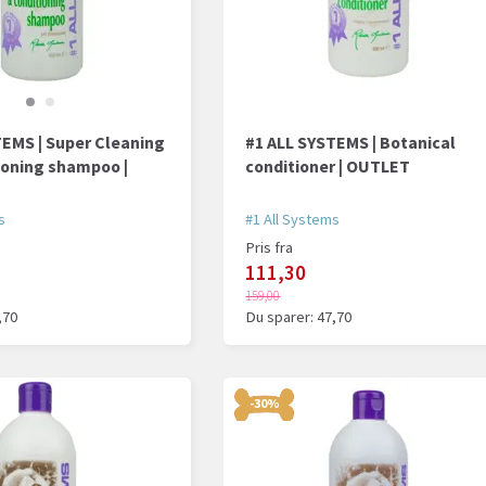
TEMS | Super Cleaning
#1 ALL SYSTEMS | Botanical
ioning shampoo |
conditioner | OUTLET
s
#1 All Systems
Pris fra
111,30
159,00
,70
Du sparer:
47,70
-30%