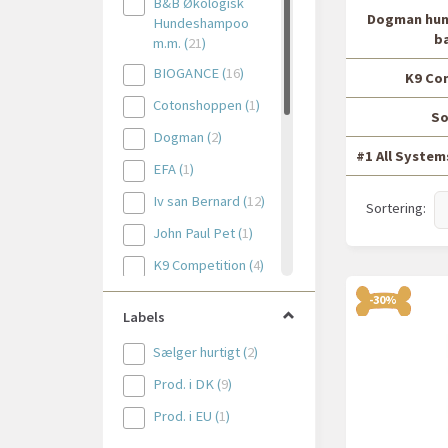
B&B Økologisk
Dogman hu
Hundeshampoo
b
m.m.
(
21
)
BIOGANCE
(
16
)
K9 Co
Cotonshoppen
(
1
)
So
Dogman
(
2
)
#1 All Syste
EFA
(
1
)
Iv san Bernard
(
12
)
Sortering:
John Paul Pet
(
1
)
K9 Competition
(
4
)
KW
(
10
)
-30%
Labels
MagicBrush
(
2
)
Sælger hurtigt
(
2
)
Mico
(
4
)
Prod. i DK
(
9
)
Natural Dog
Company
(
1
)
Prod. i EU
(
1
)
Ollipet
(
5
)