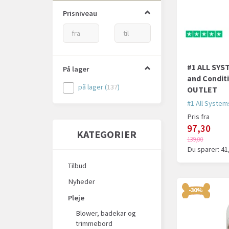
Prisniveau
PSH Cosmetics
(
19
)
Show Tech
(
1
)
So Posh
(
14
)
Trixie
(
2
)
#1 ALL SYS
På lager
and Condit
på lager
(
137
)
OUTLET
#1 All System
Pris fra
97,30
KATEGORIER
139,00
Du sparer:
41
Tilbud
Nyheder
-30%
Pleje
Blower, badekar og
trimmebord