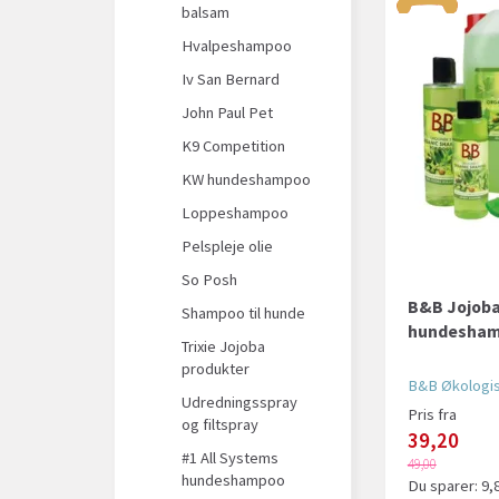
balsam
Hvalpeshampoo
Iv San Bernard
John Paul Pet
K9 Competition
KW hundeshampoo
Loppeshampoo
Pelspleje olie
So Posh
B&B Jojoba
Shampoo til hunde
hundesha
Trixie Jojoba
produkter
B&B Økologi
Udredningsspray
Pris fra
og filtspray
39,20
#1 All Systems
49,00
hundeshampoo
Du sparer:
9,