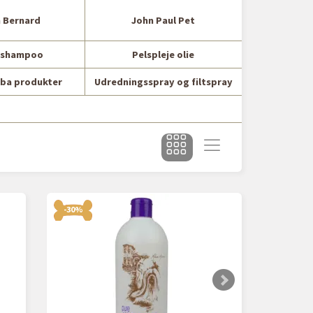
n Bernard
John Paul Pet
eshampoo
Pelspleje olie
oba produkter
Udredningsspray og filtspray
-30%