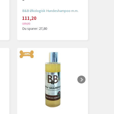
B&B Økologisk Hundeshampoo m.m.
111,20
139,00
Du sparer:
27,80
-20%