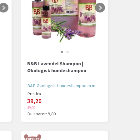
B&B Lavendel Shampoo |
Økologisk hundeshampoo
B&B Økologisk Hundeshampoo m.m.
Pris fra
39,20
49,00
Du sparer:
9,80
POPULÆR