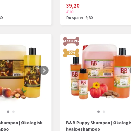
39,20
49,00
80
Du sparer:
9,80
POPULÆR
-20%
hampoo | Økologisk
B&B Puppy Shampoo | Økologi
mpoo
hvalpeshampoo