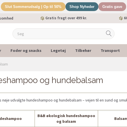
Slut Sommerudsalg | Op til 50%
Shop Nyheder
Gratis gave
Gratis fragt over 499 kr.
60
ksomhed
r
Foder og snacks
Legetøj
Tilbehør
Transport
alsam
eshampoo og hundebalsam
s nøje udvalgte hundeshampoo og hundebalsam – vejen til en sund og smuk
B&B økologisk hundeshampoo
ndeshampoo
Balsam
og balsam