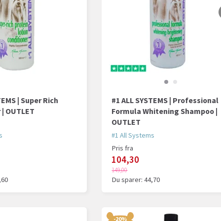
EMS | Super Rich
#1 ALL SYSTEMS | Professional
r | OUTLET
Formula Whitening Shampoo |
OUTLET
s
#1 All Systems
Pris fra
104,30
149,00
,60
Du sparer:
44,70
-20%