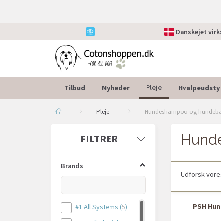
Danskejet vir
Tilbud
Nyheder
Hvalpeudsty
Pleje
Pleje
Hundeshampoo og hundeb
Hund
Skifte
FILTRER
filter
Brands
Udforsk vore
PSH Hu
#1 All Systems
(
5
)