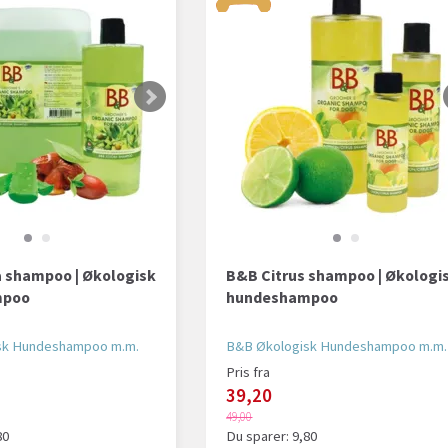
 shampoo | Økologisk
B&B Citrus shampoo | Økologi
mpoo
hundeshampoo
sk Hundeshampoo m.m.
B&B Økologisk Hundeshampoo m.m.
Pris fra
39,20
49,00
80
Du sparer:
9,80