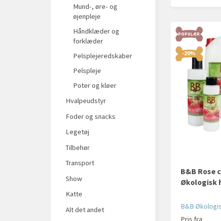
Mund-, øre- og
øjenpleje
Håndklæder og
POPULÆR
forklæder
-20%
Pelsplejeredskaber
Pelspleje
Poter og kløer
Hvalpeudstyr
Foder og snacks
Legetøj
Tilbehør
Transport
B&B Rose co
Show
Økologisk
Katte
B&B Økologi
Alt det andet
Pris fra