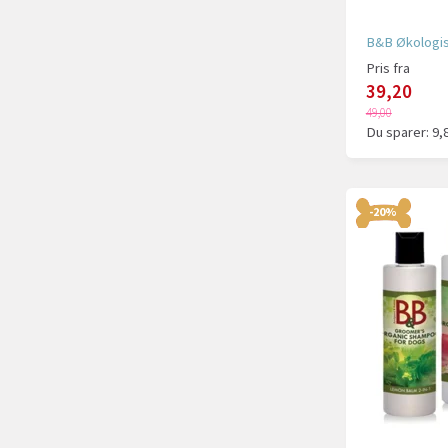
B&B Økologi
Pris fra
39,20
49,00
Du sparer:
9,
-20%