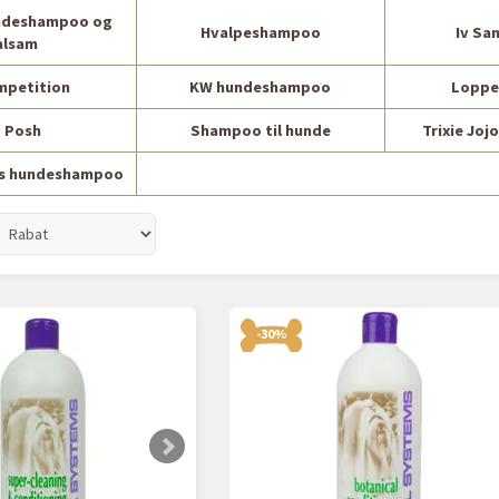
ndeshampoo og
Hvalpeshampoo
Iv Sa
alsam
mpetition
KW hundeshampoo
Lopp
 Posh
Shampoo til hunde
Trixie Joj
ms hundeshampoo
-30%