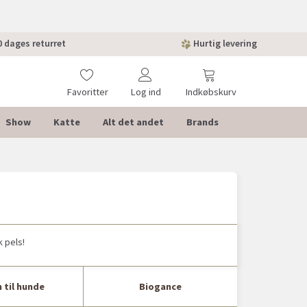
 dages returret
Hurtig levering
Favoritter
Log ind
Indkøbskurv
Show
Katte
Alt det andet
Brands
 pels!
 til hunde
Biogance