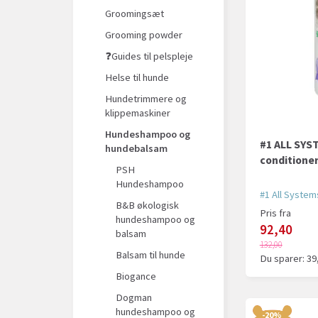
Groomingsæt
Grooming powder
❓Guides til pelspleje
Helse til hunde
Hundetrimmere og
klippemaskiner
Hundeshampoo og
#1 ALL SYST
hundebalsam
conditione
PSH
Hundeshampoo
#1 All System
B&B økologisk
Pris fra
hundeshampoo og
92,40
balsam
132,00
Balsam til hunde
Du sparer:
39
Biogance
Dogman
hundeshampoo og
-20%