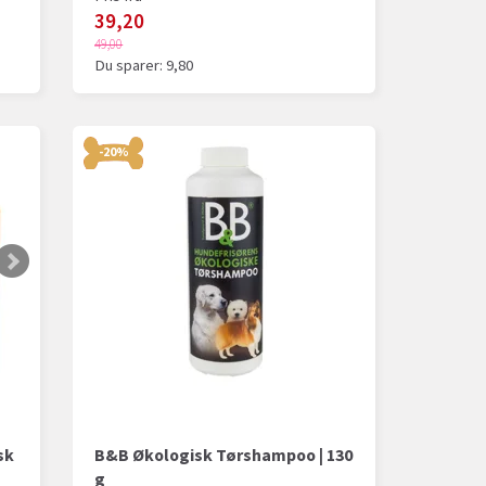
39,20
49,00
Du sparer:
9,80
-20%
sk
B&B Økologisk Tørshampoo | 130
g