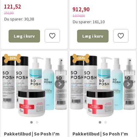
121,52
912,90
151,90
1.074,00
Du sparer:
30,38
Du sparer:
161,10
Læg i kurv
Læg i kurv
-15%
-15%
Pakketilbud | So Posh I'm
Pakketilbud | So Posh I'm