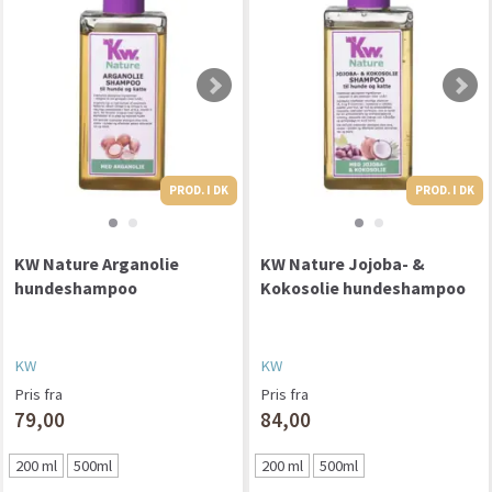
PROD. I DK
PROD. I DK
PROD. I DK
KW Nature Arganolie
KW Nature Jojoba- &
hundeshampoo
Kokosolie hundeshampoo
KW
KW
Pris fra
Pris fra
79,00
84,00
200 ml
500ml
200 ml
500ml