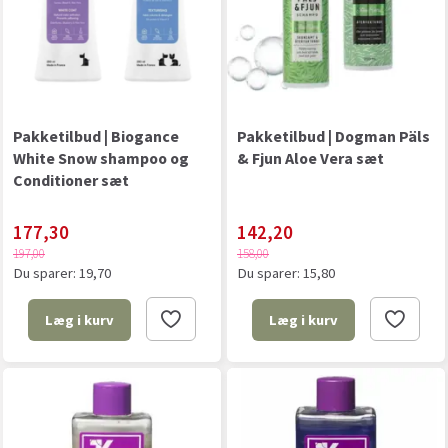
Pakketilbud | Biogance
Pakketilbud | Dogman Päls
White Snow shampoo og
& Fjun Aloe Vera sæt
Conditioner sæt
177,30
142,20
197,00
158,00
Du sparer:
19,70
Du sparer:
15,80
Læg i kurv
Læg i kurv