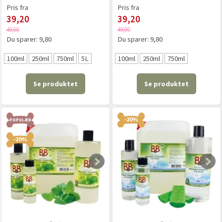
Pris fra
Pris fra
39,20
39,20
49,00
49,00
Du sparer:
9,80
Du sparer:
9,80
100ml
250ml
750ml
5L
100ml
250ml
750ml
Se produktet
Se produktet
-20%
POPULÆR
-20%