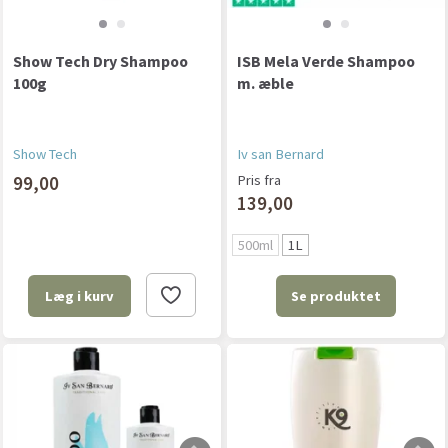
Show Tech Dry Shampoo
ISB Mela Verde Shampoo
100g
m. æble
Show Tech
Iv san Bernard
99,00
Pris fra
139,00
500ml
1L
Se produktet
Læg i kurv