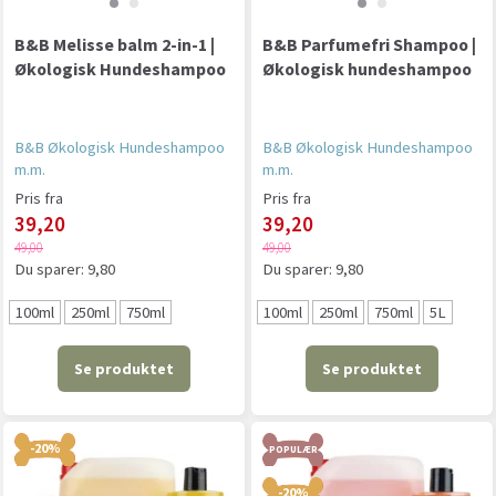
B&B Melisse balm 2-in-1 |
B&B Parfumefri Shampoo |
Økologisk Hundeshampoo
Økologisk hundeshampoo
B&B Økologisk Hundeshampoo
B&B Økologisk Hundeshampoo
m.m.
m.m.
Pris fra
Pris fra
39,20
39,20
49,00
49,00
Du sparer:
9,80
Du sparer:
9,80
100ml
250ml
750ml
100ml
250ml
750ml
5L
Se produktet
Se produktet
-20%
POPULÆR
-20%