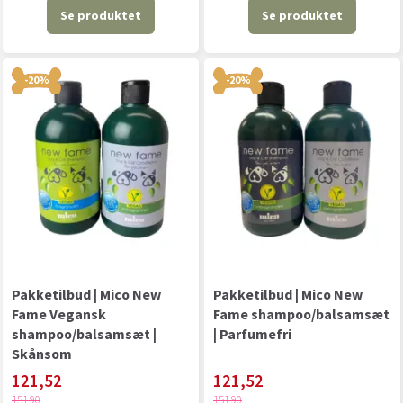
Se produktet
Se produktet
-20%
-20%
Pakketilbud | Mico New
Pakketilbud | Mico New
Fame Vegansk
Fame shampoo/balsamsæt
shampoo/balsamsæt |
| Parfumefri
Skånsom
121,52
121,52
151,90
151,90