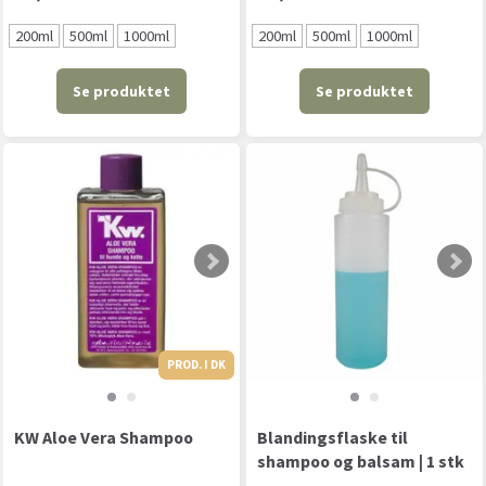
200ml
500ml
1000ml
200ml
500ml
1000ml
Se produktet
Se produktet
PROD. I DK
PROD. I DK
KW Aloe Vera Shampoo
Blandingsflaske til
shampoo og balsam | 1 stk