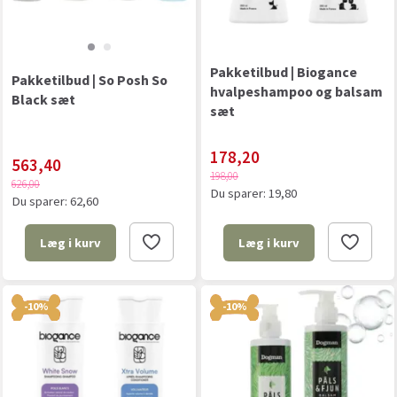
Pakketilbud | Biogance
Pakketilbud | So Posh So
hvalpeshampoo og balsam
Black sæt
sæt
178,20
563,40
198,00
626,00
Du sparer:
19,80
Du sparer:
62,60
Læg i kurv
Læg i kurv
-10%
-10%