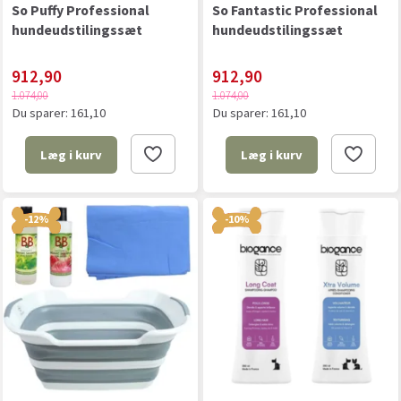
So Puffy Professional
So Fantastic Professional
hundeudstilingssæt
hundeudstilingssæt
912,90
912,90
1.074,00
1.074,00
Du sparer:
161,10
Du sparer:
161,10
Læg i kurv
Læg i kurv
-12%
-10%