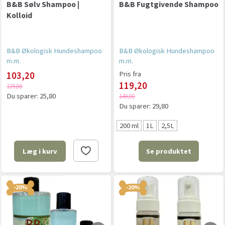
B&B Sølv Shampoo |
B&B Fugtgivende Shampoo
Kolloid
B&B Økologisk Hundeshampoo
B&B Økologisk Hundeshampoo
m.m.
m.m.
103,20
Pris fra
119,20
129,00
Du sparer:
25,80
149,00
Du sparer:
29,80
200 ml
1L
2,5L
Se produktet
Læg i kurv
-20%
-20%