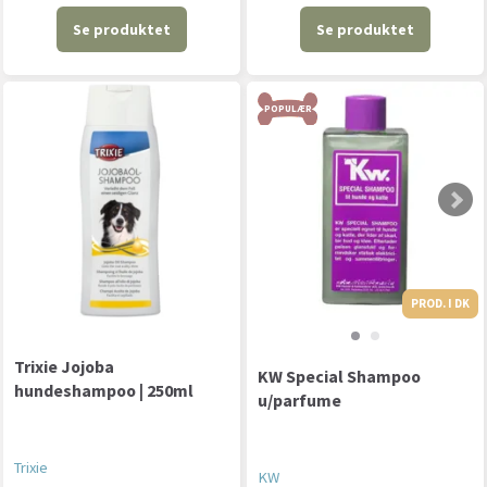
Se produktet
Se produktet
POPULÆR
PROD. I DK
Trixie Jojoba
KW Special Shampoo
hundeshampoo | 250ml
u/parfume
Trixie
KW