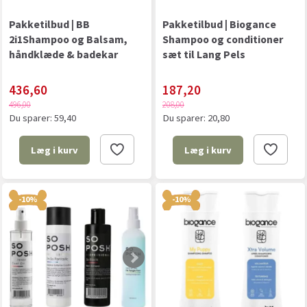
Pakketilbud | BB
Pakketilbud | Biogance
2i1Shampoo og Balsam,
Shampoo og conditioner
håndklæde & badekar
sæt til Lang Pels
436,60
187,20
496,00
208,00
Du sparer:
59,40
Du sparer:
20,80
Læg i kurv
Læg i kurv
-10%
-10%