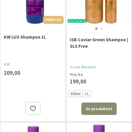
PROD. I DK
KW LUX Shampoo 1L
ISB Caviar Green Shampoo |
SLS Free
KW
Iv san Bernard
209,00
Pris fra
199,00
300ml
1L
Se produktet