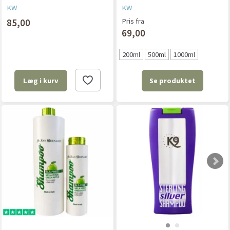
KW
KW
85,00
Pris fra
69,00
200ml
500ml
1000ml
Se produktet
Læg i kurv