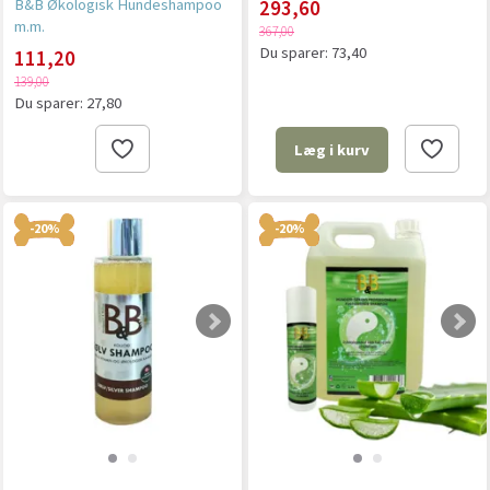
B&B Økologisk Hundeshampoo
293,60
m.m.
367,00
Du sparer:
73,40
111,20
139,00
Du sparer:
27,80
Læg i kurv
-20%
-20%