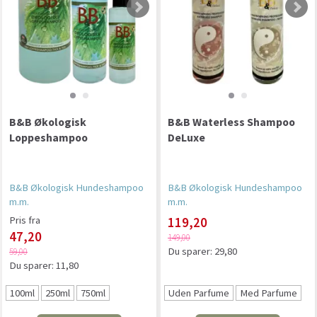
B&B Økologisk
B&B Waterless Shampoo
Loppeshampoo
DeLuxe
B&B Økologisk Hundeshampoo
B&B Økologisk Hundeshampoo
m.m.
m.m.
Pris fra
119,20
47,20
149,00
Du sparer:
29,80
59,00
Du sparer:
11,80
100ml
250ml
750ml
Uden Parfume
Med Parfume