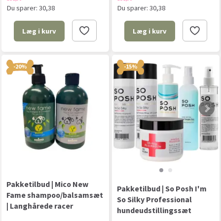
Du sparer:
30,38
Du sparer:
30,38
Læg i kurv
Læg i kurv
-20%
-15%
Pakketilbud | Mico New
Pakketilbud | So Posh I'm
Fame shampoo/balsamsæt
So Silky Professional
| Langhårede racer
hundeudstillingssæt