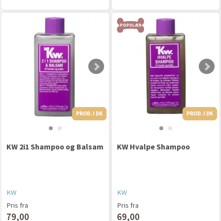
POPULÆR
PROD. I DK
PROD. I DK
PROD. I DK
KW 2i1 Shampoo og Balsam
KW Hvalpe Shampoo
KW
KW
Pris fra
Pris fra
79,00
69,00