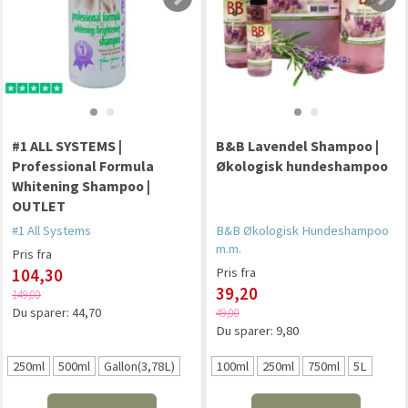
#1 ALL SYSTEMS |
B&B Lavendel Shampoo |
Professional Formula
Økologisk hundeshampoo
Whitening Shampoo |
OUTLET
#1 All Systems
B&B Økologisk Hundeshampoo
m.m.
Pris fra
104,30
Pris fra
39,20
149,00
Du sparer:
44,70
49,00
Du sparer:
9,80
250ml
500ml
Gallon(3,78L)
100ml
250ml
750ml
5L