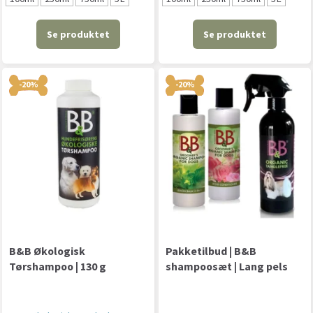
Se produktet
Se produktet
-20%
-20%
B&B Økologisk
Pakketilbud | B&B
Tørshampoo | 130 g
shampoosæt | Lang pels