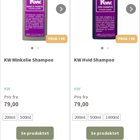
PROD. I DK
PROD. I DK
PROD. I DK
KW Minkolie Shampoo
KW Hvid Shampoo
KW
KW
Pris fra
Pris fra
79,00
79,00
200ml
500ml
200ml
500ml
1000ml
Se produktet
Se produktet