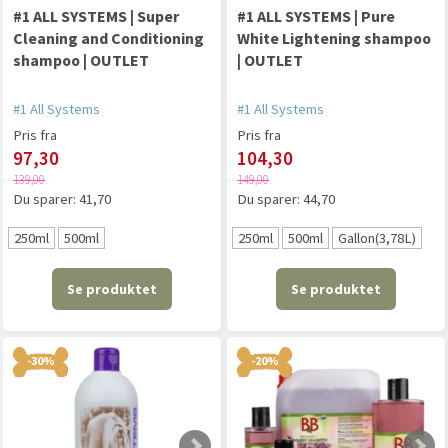
#1 ALL SYSTEMS | Super
#1 ALL SYSTEMS | Pure
Cleaning and Conditioning
White Lightening shampoo
shampoo | OUTLET
| OUTLET
#1 All Systems
#1 All Systems
Pris fra
Pris fra
97,30
104,30
139,00
149,00
Du sparer:
41,70
Du sparer:
44,70
250ml
500ml
250ml
500ml
Gallon(3,78L)
Se produktet
Se produktet
-30%
-20%