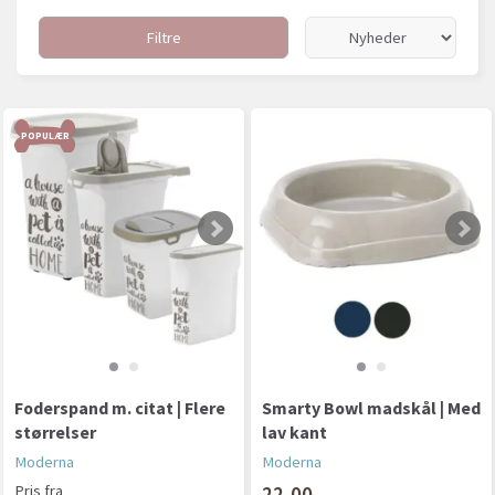
Filtre
POPULÆR
Foderspand m. citat | Flere
Smarty Bowl madskål | Med
størrelser
lav kant
Moderna
Moderna
Pris fra
22,00