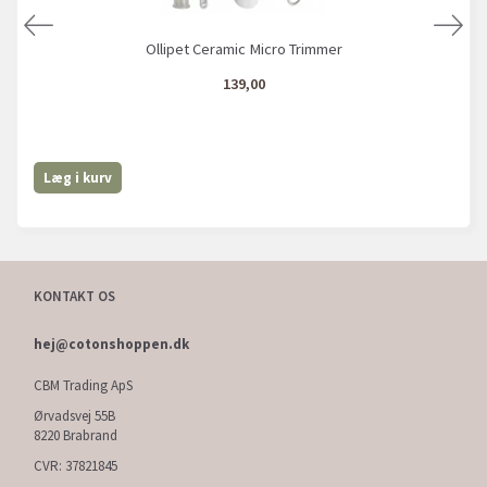
Ollipet Ceramic Micro Trimmer
139,00
Læg i kurv
KONTAKT OS
hej@cotonshoppen.dk
CBM Trading ApS
Ørvadsvej 55B
8220 Brabrand
CVR: 37821845