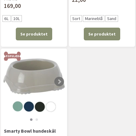
169,00
6L
10L
Sort
Marineblå
Sand
Se produktet
Se produktet
POPULÆR
Smarty Bowl hundeskål