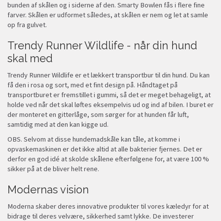
bunden af skålen og i siderne af den. Smarty Bowlen fås i flere fine
farver. Skålen er udformet således, at skålen er nem og let at samle
op fra gulvet.
Trendy Runner Wildlife - når din hund
skal med
Trendy Runner Wildlife er et lækkert transportbur til din hund. Du kan
få den i rosa og sort, med et fint design på. Håndtaget på
transportburet er fremstillet i gummi, så det er meget behageligt, at
holde ved når det skal løftes eksempelvis ud og ind af bilen. I buret er
der monteret en gitterlåge, som sørger for at hunden får luft,
samtidig med at den kan kigge ud.
OBS. Selvom at disse hundemadskåle kan tåle, at komme i
opvaskemaskinen er det ikke altid at alle bakterier fjernes. Det er
derfor en god idé at skolde skålene efterfølgene for, at være 100 %
sikker på at de bliver helt rene.
Modernas vision
Moderna skaber deres innovative produkter til vores kæledyr for at
bidrage til deres velvære, sikkerhed samt lykke. De investerer