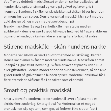
Ved Trendy dobbelt madskålesæt er der en spilkant således, at
hunden ikke spilder sin mad og vand på gulvet og laver gris i
hjemmet. Bunden på skålen er skridsikker, så skålen bliver hvor den
er imens hunden spiser. Denne variant af madskål fås i sort med et
guld design på, og i rosa med et sort design på.
Trendy maskålen fås også i enkeltskåle men stadig med en
spildekant - denne er særlig god til hvalpe helt ned til 4 ugers alderen
og mindre hunde, da kanten ikke er særlig høj i forhold til andre
Stilrene madskåle - skån hundens nakke
Moderna SensiBowl er særligt udformet med en skråning i kanten.
Denne kant virker skånsom mod din hunds nakke. Madskålen er mat
udenpå og glansfuld indvendig. Skålen er lavet af plastik uden BPA
eller giftstoffer. I denne model er der en skridsikker kant, så den ikke
glider rundt på gulvet imens hunden spiser. Moderna SensiBowl fås i
flere størrelser. Skålene fås i en stilren sort eller hvid.
Smart og praktisk madskål
Smarty Bowl fra Moderna er en hundeskål lavet af plast med et
skridsikkert underlag. Smarty Bowl fra Moderna har et meget
praktisk non-slip system, som gør, at foderet ikke sidder fast i