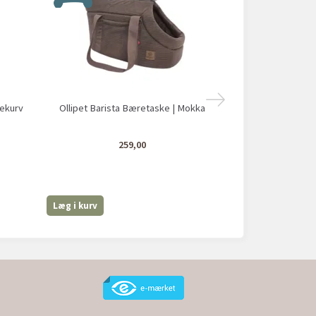
ekurv
Ollipet Barista Bæretaske | Mokka
Ollipet Fjord
259,00
Læg i kurv
Læg i kurv