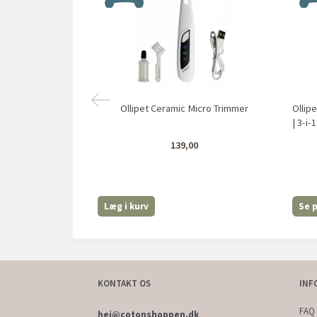
Ollipet Ceramic Micro Trimmer
Ollip
| 3-i-1
139,00
Læg i kurv
Se 
KONTAKT OS
INF
FAQ 
hej@cotonshoppen.dk