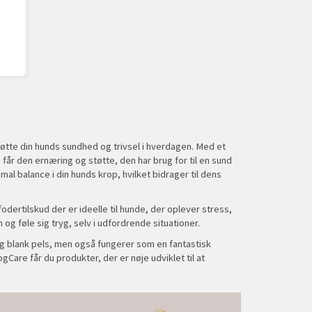
tøtte din hunds sundhed og trivsel i hverdagen. Med et
får den ernæring og støtte, den har brug for til en sund
l balance i din hunds krop, hvilket bidrager til dens
dertilskud der er ideelle til hunde, der oplever stress,
og føle sig tryg, selv i udfordrende situationer.
g blank pels, men også fungerer som en fantastisk
are får du produkter, der er nøje udviklet til at