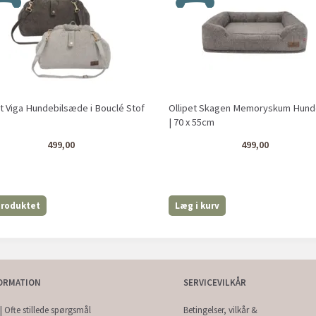
et Viga Hundebilsæde i Bouclé Stof
Ollipet Skagen Memoryskum Hund
| 70 x 55cm
499,00
499,00
produktet
Læg i kurv
ORMATION
SERVICEVILKÅR
| Ofte stillede spørgsmål
Betingelser, vilkår &