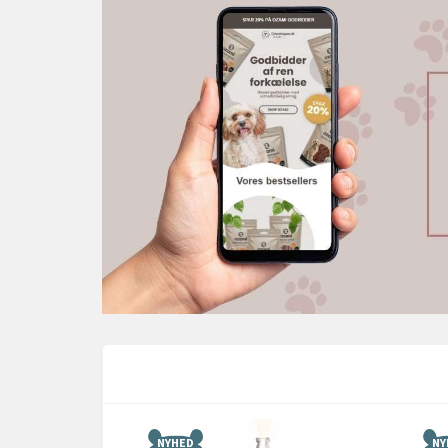
NYHED
NY