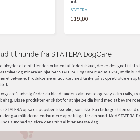
ml
STATERA
119,00
kud til hunde fra STATERA DogCare
tilbyder et omfattende sortiment af fodertilskud, der er designet til at s
vitaminer og mineraler, hjælper STATERA DogCare med at sikre, at din hund 
nerel velvære. Produkterne er udviklet med tanke på at opretholde en optima
itet.
gCare’s udvalg finder du blandt andet Calm Paste og Stay Calm Daily, to fo
ubehag. Disse produkter er skabt for at hjælpe din hund med at bevare roen 
er STATERA også en populær lakseolie, som ikke kun bidrager til en sund o
 der gør måltiderne endnu mere appetitlige for din hund. Med STATERA DogC
hunds sundhed og sikre dens trivsel hver eneste dag.