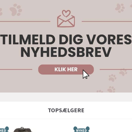
TOPSÆLGERE
HED
NYHED