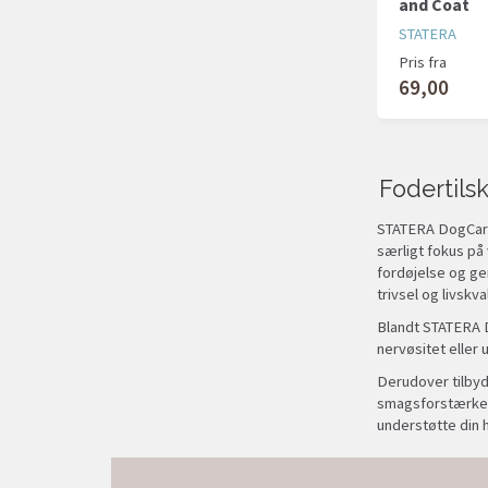
and Coat
STATERA
Pris fra
69,00
Fodertils
STATERA DogCare 
særligt fokus på 
fordøjelse og ge
trivsel og livskval
Blandt STATERA Do
nervøsitet eller 
Derudover tilbyd
smagsforstærker,
understøtte din 