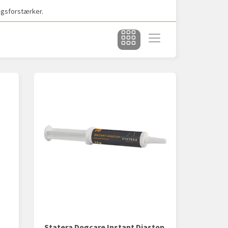
agsforstærker.
Statera Dogcare Instant Diastop