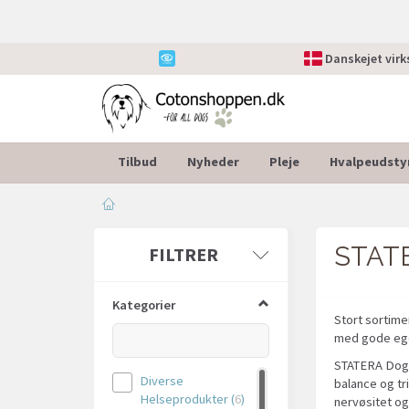
Danskejet vir
Tilbud
Nyheder
Pleje
Hvalpeudsty
STAT
Skifte
FILTRER
filter
Kategorier
Stort sortime
med gode ege
STATERA DogCa
Diverse
balance og tr
Helseprodukter
(
6
)
nervøsitet o