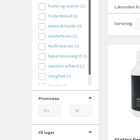
Foder og snacks
(
1
)
Lakseolien fr
Fodertilskud
(
8
)
Sortering:
Helse til hunde
(
6
)
Hundeferien
(
3
)
Nytårskurven
(
2
)
Separationsangst
(
2
)
Uønsket adfærd
(
1
)
Utryghed
(
2
)
Utryghed
nytårsaften
(
2
)
Prisniveau
På lager
Statera Do