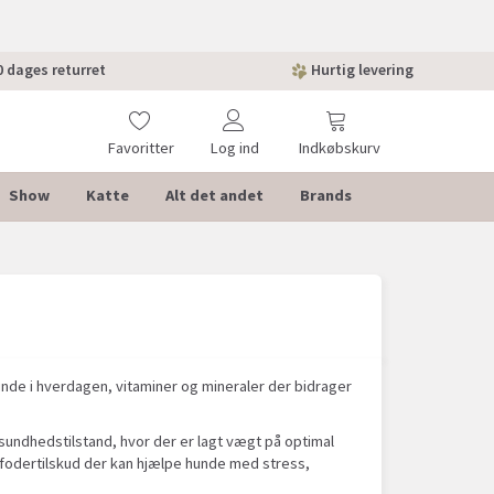
 dages returret
Hurtig levering
Favoritter
Log ind
Indkøbskurv
Show
Katte
Alt det andet
Brands
unde i hverdagen, vitaminer og mineraler der bidrager
sundhedstilstand, hvor der er lagt vægt på optimal
t fodertilskud der kan hjælpe hunde
med stress,