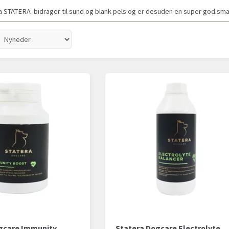
a STATERA bidrager til sund og blank pels og er desuden en super god sm
gcare Immunity
Statera Dogcare Electrolyte