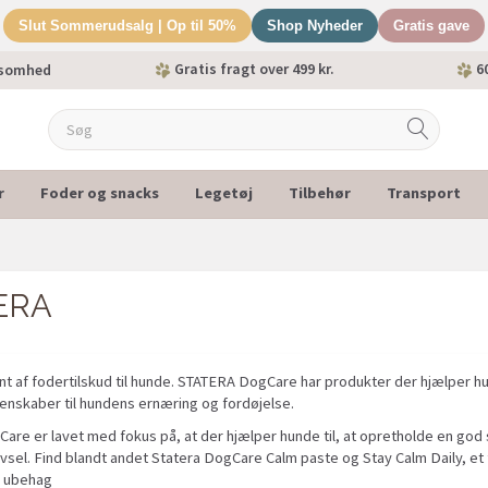
Slut Sommerudsalg | Op til 50%
Shop Nyheder
Gratis gave
Gratis fragt over 499 kr.
60
ksomhed
r
Foder og snacks
Legetøj
Tilbehør
Transport
ERA
nt af fodertilskud til hunde. STATERA DogCare har produkter der hjælper h
nskaber til hundens ernæring og fordøjelse.
re er lavet med fokus på, at der hjælper hunde til, at opretholde en god 
ivsel. Find blandt andet Statera DogCare Calm paste og Stay Calm Daily, e
g ubehag