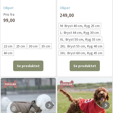
Ollipet
Ollipet
Pris fra
249,00
99,00
M: Bryst 40 cm, Ryg 25 cm
L: Bryst 44 cm, Ryg 30 cm
XL: Bryst 50 cm, Ryg 35 cm
22 cm
25 cm
30 cm
35 cm
2XL: Bryst 55 cm, Ryg 40 cm
40 cm
3XL: Bryst 60 cm, Ryg 45 cm
Se produktet
Se produktet
POPULÆR
POPULÆR