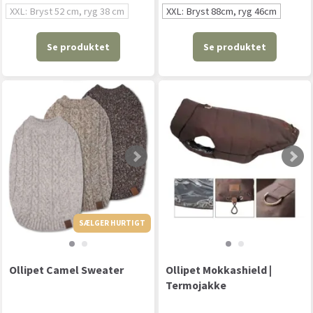
XXL: Bryst 52 cm, ryg 38 cm
XXL: Bryst 88cm, ryg 46cm
Se produktet
Se produktet
SÆLGER HURTIGT
SÆLGER HURTIGT
Ollipet Camel Sweater
Ollipet Mokkashield |
Termojakke