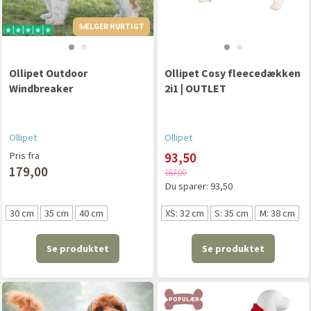
SÆLGER HURTIGT
SÆLGER HURTIGT
Ollipet Outdoor
Ollipet Cosy fleecedækken
Windbreaker
2i1 | OUTLET
Ollipet
Ollipet
Pris fra
93,50
179,00
187,00
Du sparer:
93,50
30 cm
35 cm
40 cm
XS: 32 cm
S: 35 cm
M: 38 cm
Se produktet
Se produktet
POPULÆR