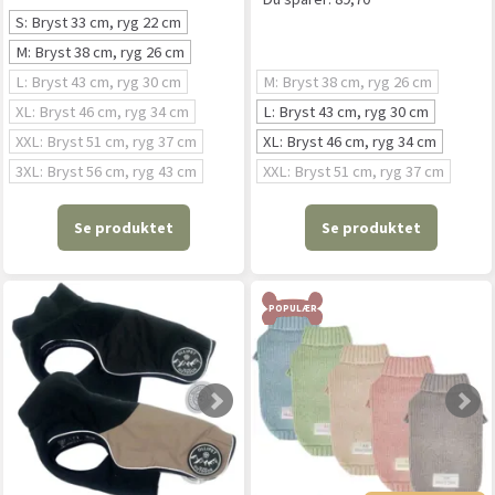
S: Bryst 33 cm, ryg 22 cm
M: Bryst 38 cm, ryg 26 cm
L: Bryst 43 cm, ryg 30 cm
M: Bryst 38 cm, ryg 26 cm
XL: Bryst 46 cm, ryg 34 cm
L: Bryst 43 cm, ryg 30 cm
XXL: Bryst 51 cm, ryg 37 cm
XL: Bryst 46 cm, ryg 34 cm
3XL: Bryst 56 cm, ryg 43 cm
XXL: Bryst 51 cm, ryg 37 cm
Se produktet
Se produktet
POPULÆR