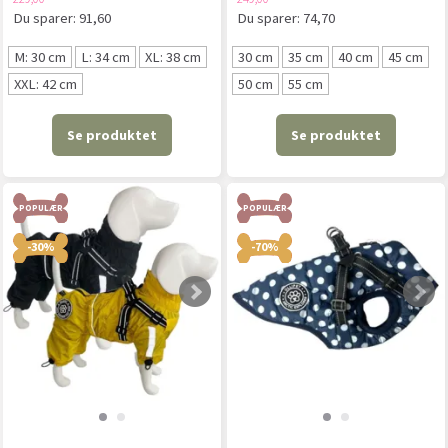
Du sparer:
91,60
Du sparer:
74,70
M: 30 cm
L: 34 cm
XL: 38 cm
30 cm
35 cm
40 cm
45 cm
XXL: 42 cm
50 cm
55 cm
Se produktet
Se produktet
POPULÆR
POPULÆR
-30%
-70%