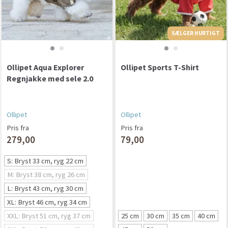
SÆLGER HURTIGT
Ollipet Aqua Explorer
Ollipet Sports T-Shirt
Regnjakke med sele 2.0
Ollipet
Ollipet
Pris fra
Pris fra
279,00
79,00
S: Bryst 33 cm, ryg 22 cm
M: Bryst 38 cm, ryg 26 cm
L: Bryst 43 cm, ryg 30 cm
XL: Bryst 46 cm, ryg 34 cm
XXL: Bryst 51 cm, ryg 37 cm
25 cm
30 cm
35 cm
40 cm