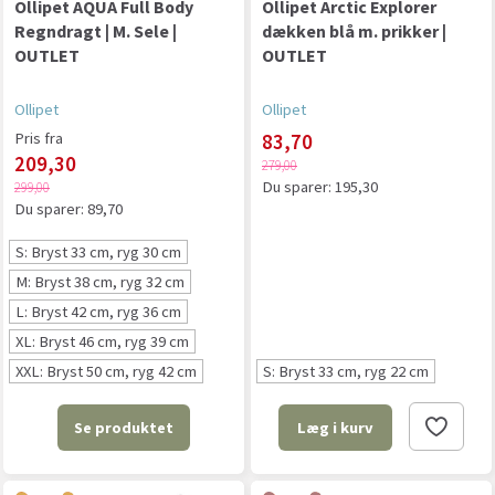
Ollipet AQUA Full Body
Ollipet Arctic Explorer
Regndragt | M. Sele |
dækken blå m. prikker |
OUTLET
OUTLET
Ollipet
Ollipet
Pris fra
83,70
209,30
279,00
Du sparer:
195,30
299,00
Du sparer:
89,70
S: Bryst 33 cm, ryg 30 cm
M: Bryst 38 cm, ryg 32 cm
L: Bryst 42 cm, ryg 36 cm
XL: Bryst 46 cm, ryg 39 cm
XXL: Bryst 50 cm, ryg 42 cm
S: Bryst 33 cm, ryg 22 cm
Se produktet
Læg i kurv