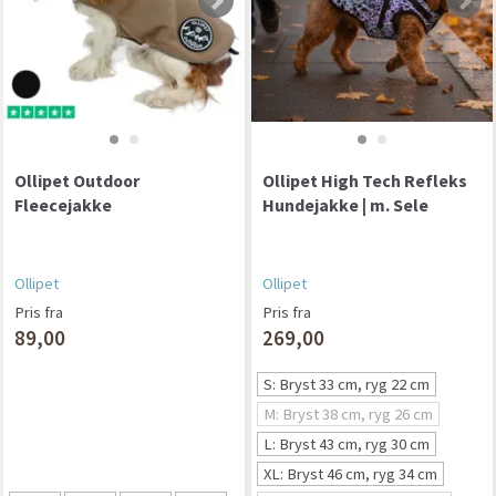
Ollipet Outdoor
Ollipet High Tech Refleks
Fleecejakke
Hundejakke | m. Sele
Ollipet
Ollipet
Pris fra
Pris fra
89,00
269,00
S: Bryst 33 cm, ryg 22 cm
M: Bryst 38 cm, ryg 26 cm
L: Bryst 43 cm, ryg 30 cm
XL: Bryst 46 cm, ryg 34 cm