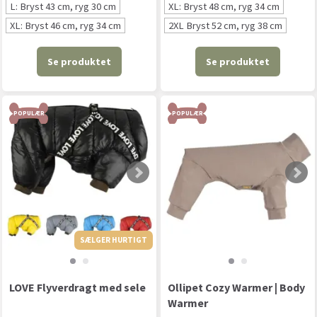
L: Bryst 43 cm, ryg 30 cm
XL: Bryst 48 cm, ryg 34 cm
XL: Bryst 46 cm, ryg 34 cm
2XL Bryst 52 cm, ryg 38 cm
Se produktet
Se produktet
POPULÆR
POPULÆR
SÆLGER HURTIGT
SÆLGER HURTIGT
LOVE Flyverdragt med sele
Ollipet Cozy Warmer | Body
Warmer