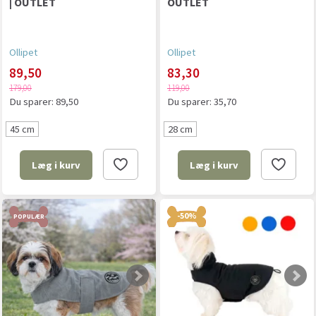
| OUTLET
OUTLET
Ollipet
Ollipet
89,50
83,30
179,00
119,00
Du sparer:
89,50
Du sparer:
35,70
45 cm
28 cm
Læg i kurv
Læg i kurv
-50%
POPULÆR