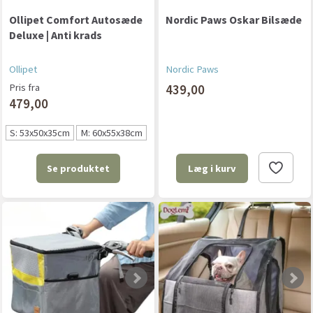
Ollipet Comfort Autosæde
Nordic Paws Oskar Bilsæde
Deluxe | Anti krads
Ollipet
Nordic Paws
Pris fra
439,00
479,00
S: 53x50x35cm
M: 60x55x38cm
Se produktet
Læg i kurv