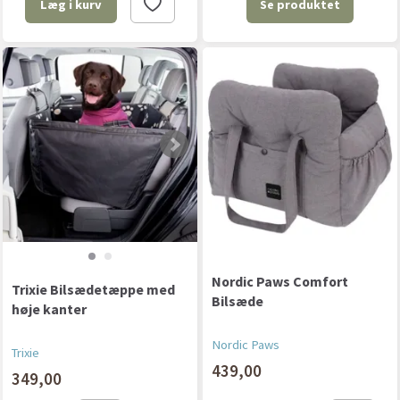
Se produktet
Læg i kurv
Nordic Paws Comfort
Trixie Bilsædetæppe med
Bilsæde
høje kanter
Nordic Paws
Trixie
439,00
349,00