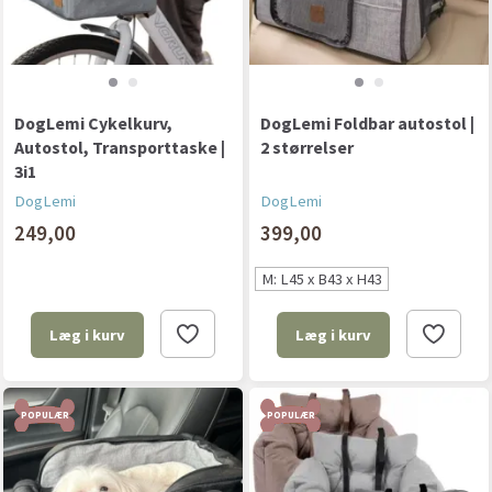
DogLemi Cykelkurv,
DogLemi Foldbar autostol |
Autostol, Transporttaske |
2 størrelser
3i1
DogLemi
DogLemi
249,00
399,00
M: L45 x B43 x H43
Læg i kurv
Læg i kurv
POPULÆR
POPULÆR