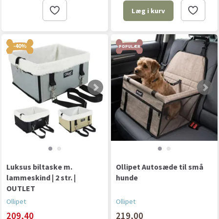
Læg i kurv
-40%
POPULÆR
Luksus biltaske m.
Ollipet Autosæde til små
lammeskind | 2 str. |
hunde
OUTLET
Ollipet
Ollipet
209,40
219,00