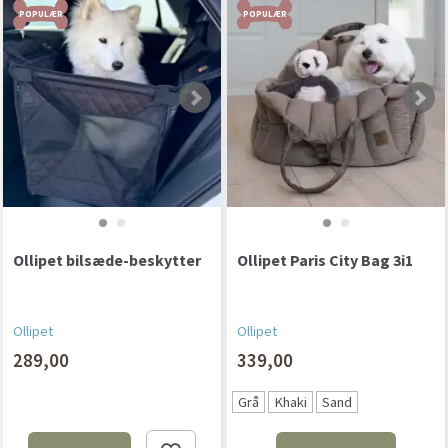
POPULÆR
POPULÆR
Ollipet bilsæde-beskytter
Ollipet Paris City Bag 3i1
Ollipet
Ollipet
289,00
339,00
Grå
Khaki
Sand