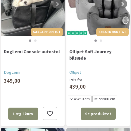
SÆLGER HURTIGT
SÆLGER HURTIGT
SÆLGER HURTIGT
DogLemi Console autostol
Ollipet Soft Journey
bilsæde
DogLemi
Ollipet
349,00
Pris fra
439,00
S: 45x50 cm
M: 55x60 cm
Se produktet
Læg i kurv