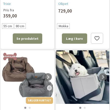
Trixie
Ollipet
Pris fra
729,00
359,00
55 cm
80 cm
Mokka
Se produktet
Læg i kurv
POPULÆR
SÆLGER HURTIGT
SÆLGER HURTIGT