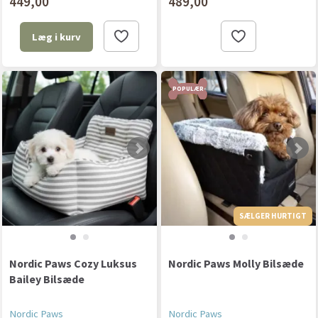
449,00
489,00
Læg i kurv
POPULÆR
SÆLGER HURTIGT
Nordic Paws Cozy Luksus
Nordic Paws Molly Bilsæde
Bailey Bilsæde
Nordic Paws
Nordic Paws