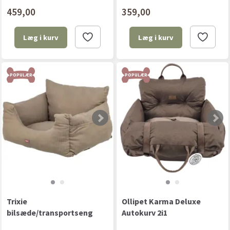
459,00
359,00
Læg i kurv
Læg i kurv
POPULÆR
POPULÆR
Trixie
Ollipet Karma Deluxe
bilsæde/transportseng
Autokurv 2i1