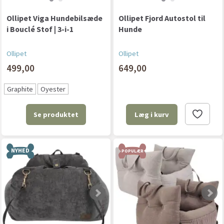
Ollipet Viga Hundebilsæde
Ollipet Fjord Autostol til
i Bouclé Stof | 3-i-1
Hunde
Ollipet
Ollipet
499,00
649,00
Graphite
Oyester
Se produktet
Læg i kurv
NYHED
POPULÆR