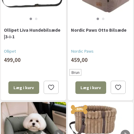
Ollipet Liva Hundebilsæde
Nordic Paws Otto Bilsæde
|3-i-1
Ollipet
Nordic Paws
499,00
459,00
Brun
Læg i kurv
Læg i kurv
-30%