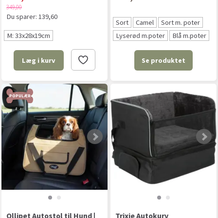
349,00
Du sparer:
139,60
Sort
Camel
Sort m. poter
M: 33x28x19cm
Lyserød m.poter
Blå m.poter
Se produktet
Læg i kurv
POPULÆR
Ollipet Autostol til Hund |
Trixie Autokurv