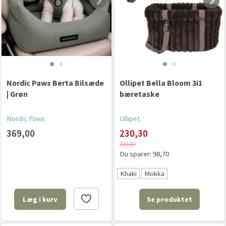
Nordic Paws Berta Bilsæde
Ollipet Bella Bloom 3i1
| Grøn
bæretaske
Nordic Paws
Ollipet
369,00
230,30
329,00
Du sparer:
98,70
Khaki
Mokka
Se produktet
Læg i kurv