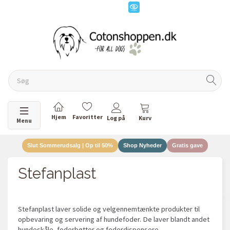
Skifte navigation
Menu
Slut Sommerudsalg | Op til 50%
Shop Nyheder
Gratis gave
Stefanplast
Stefanplast laver solide og velgennemtænkte produkter til
opbevaring og servering af hundefoder. De laver blandt andet
hundeskåle, foderbøtter og foderdispensere.