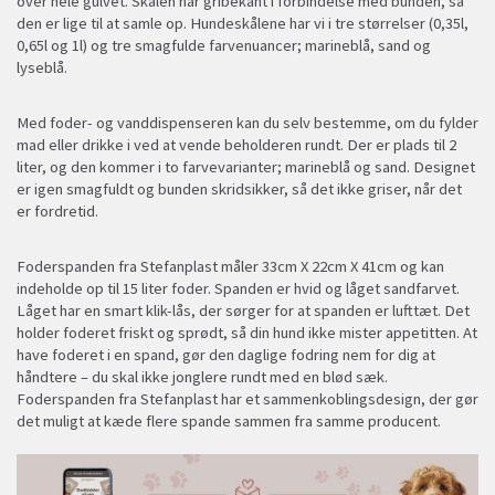
over hele gulvet. Skålen har gribekant i forbindelse med bunden, så
den er lige til at samle op. Hundeskålene har vi i tre størrelser (0,35l,
0,65l og 1l) og tre smagfulde farvenuancer; marineblå, sand og
lyseblå.
Med foder- og vanddispenseren kan du selv bestemme, om du fylder
mad eller drikke i ved at vende beholderen rundt. Der er plads til 2
liter, og den kommer i to farvevarianter; marineblå og sand. Designet
er igen smagfuldt og bunden skridsikker, så det ikke griser, når det
er fordretid.
Foderspanden fra Stefanplast måler 33cm X 22cm X 41cm og kan
indeholde op til 15 liter foder. Spanden er hvid og låget sandfarvet.
Låget har en smart klik-lås, der sørger for at spanden er lufttæt. Det
holder foderet friskt og sprødt, så din hund ikke mister appetitten. At
have foderet i en spand, gør den daglige fodring nem for dig at
håndtere – du skal ikke jonglere rundt med en blød sæk.
Foderspanden fra Stefanplast har et sammenkoblingsdesign, der gør
det muligt at kæde flere spande sammen fra samme producent.