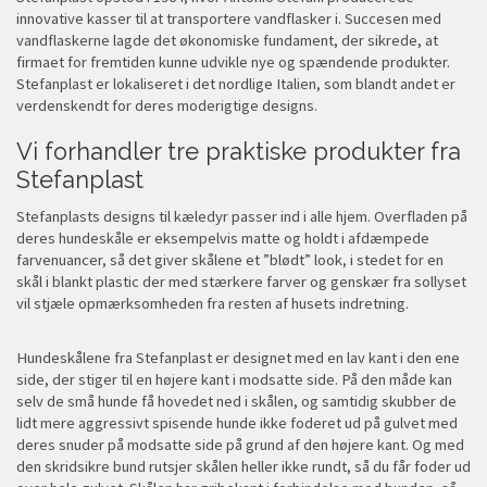
innovative kasser til at transportere vandflasker i. Succesen med
vandflaskerne lagde det økonomiske fundament, der sikrede, at
firmaet for fremtiden kunne udvikle nye og spændende produkter.
Stefanplast er lokaliseret i det nordlige Italien, som blandt andet er
verdenskendt for deres moderigtige designs.
Vi forhandler tre praktiske produkter fra
Stefanplast
Stefanplasts designs til kæledyr passer ind i alle hjem. Overfladen på
deres hundeskåle er eksempelvis matte og holdt i afdæmpede
farvenuancer, så det giver skålene et ”blødt” look, i stedet for en
skål i blankt plastic der med stærkere farver og genskær fra sollyset
vil stjæle opmærksomheden fra resten af husets indretning.
Hundeskålene fra Stefanplast er designet med en lav kant i den ene
side, der stiger til en højere kant i modsatte side. På den måde kan
selv de små hunde få hovedet ned i skålen, og samtidig skubber de
lidt mere aggressivt spisende hunde ikke foderet ud på gulvet med
deres snuder på modsatte side på grund af den højere kant. Og med
den skridsikre bund rutsjer skålen heller ikke rundt, så du får foder ud