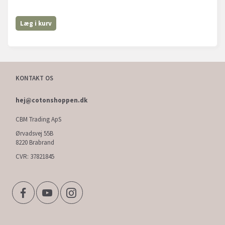
Læg i kurv
KONTAKT OS
hej@cotonshoppen.dk
CBM Trading ApS
Ørvadsvej 55B
8220 Brabrand
CVR: 37821845