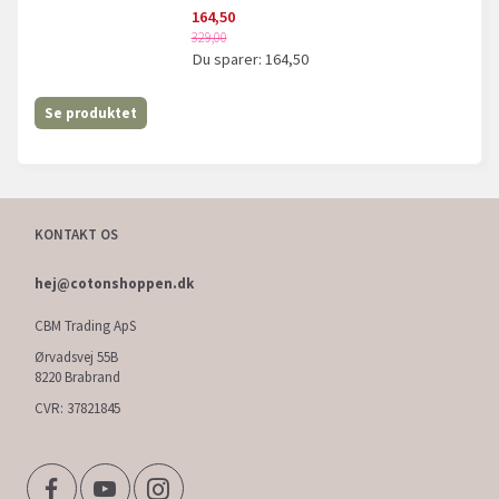
164,50
329,00
Du sparer:
164,50
Se produktet
KONTAKT OS
hej@cotonshoppen.dk
CBM Trading ApS
Ørvadsvej 55B
8220 Brabrand
CVR: 37821845