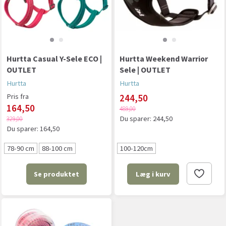
Hurtta Casual Y-Sele ECO |
Hurtta Weekend Warrior
OUTLET
Sele | OUTLET
Hurtta
Hurtta
Pris fra
244,50
164,50
489,00
Du sparer:
244,50
329,00
Du sparer:
164,50
78-90 cm
88-100 cm
100-120cm
Se produktet
Læg i kurv