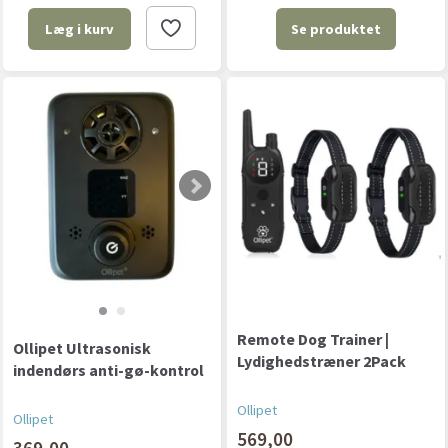
Se produktet
Læg i kurv
Remote Dog Trainer |
Ollipet Ultrasonisk
Lydighedstræner 2Pack
indendørs anti-gø-kontrol
Ollipet
Ollipet
569,00