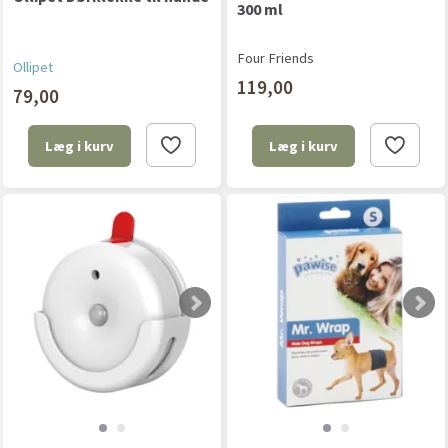
300 ml
Four Friends
Ollipet
119,00
79,00
Læg i kurv
Læg i kurv