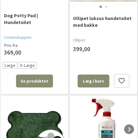
Dog Potty Pad |
Ollipet luksus hundetoilet
Hundetoilet
med bakke
Cotonshoppen
Ollipet
Pris fra
399,00
369,00
Large
X-Large
Se produktet
Læg i kurv