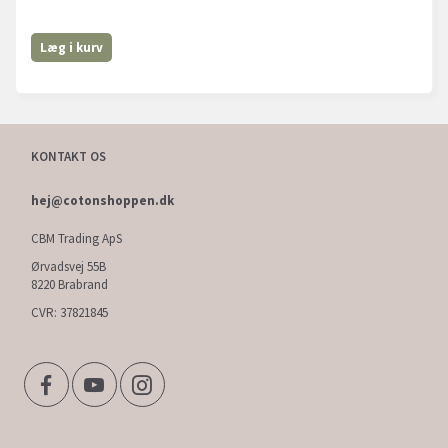
Læg i kurv
KONTAKT OS
hej@cotonshoppen.dk
CBM Trading ApS
Ørvadsvej 55B
8220 Brabrand
CVR: 37821845