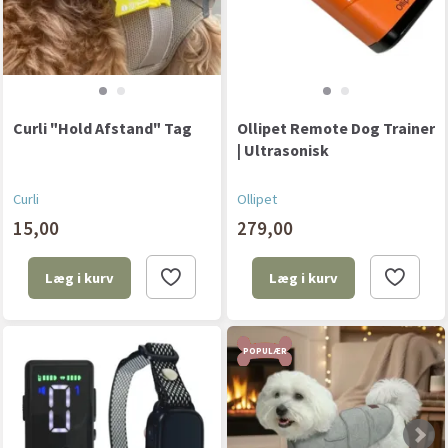
Curli "Hold Afstand" Tag
Ollipet Remote Dog Trainer
| Ultrasonisk
Curli
Ollipet
15,00
279,00
Læg i kurv
Læg i kurv
POPULÆR