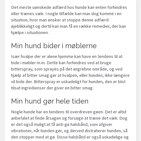
Det meste uønskede adfærd hos hunde kan enten forhindres
eller trænes væk. I nogle tilfælde kan man dog komme i en
situation, hvor man ønsker at stoppe denne adfærd
øjeblikkeligt og dertil kan man få en række remedier, der kan
hjælpe i situationen.
Min hund bider i møblerne
Især hvalpe der er alene hjemme kan have en tendens til at
bide i møbler m.m. Dette kan forhindres ved at bruge
bitterspray, som sprayes på det angrebne område, og ved
hjælp af bitter smag gør at hvalpen, eller hunden, ikke længere
vil bide der. Bitterspray er uskadeligt for hunden, den er blot
tilsat ingredienser der giver en bitter smag.
Min hund gør hele tiden
Nogle hunde har en tendens til overdreven gøen. Det er altid
anbefalet at finde årsagen og forsøge at træne det væk. Dog
er det også muligt at få anti-gø halsbånd, som afgiver
vibrationer, når hunden gør, og derved distraherer hunden, så
den stopper med at gø. Disse halsbånd er også uskadelige og