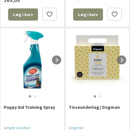
369,00
Læg i kurv
Læg i kurv
Puppy Aid Training Spray
Tisseunderlag | Dogman
simple solution
Dogman