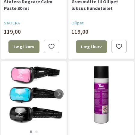
Statera Dogcare Calm
Græsmåtte til Ollipet
Paste 30 ml
luksus hundetoilet
STATERA
Ollipet
119,00
119,00
Læg i kurv
Læg i kurv