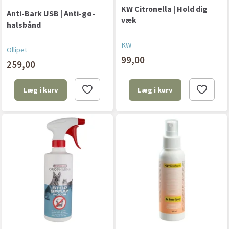
KW Citronella | Hold dig
Anti-Bark USB | Anti-gø-
væk
halsbånd
KW
Ollipet
99,00
259,00
Læg i kurv
Læg i kurv