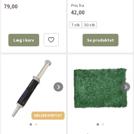
79,00
Pris fra
42,00
7 stk
50 stk
Se produktet
Læg i kurv
SÆLGER HURTIGT
SÆLGER HURTIGT