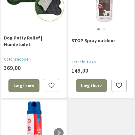
Dog Potty Relief |
STOP Spray outdoor
Hundetoilet
Cotonshoppen
Versele-Laga
369,00
149,00
Læg i kurv
Læg i kurv