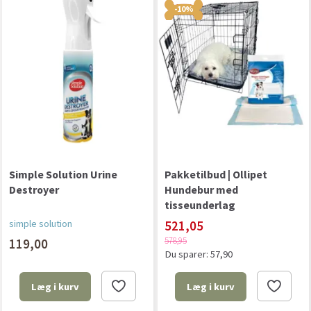
-10%
Simple Solution Urine
Pakketilbud | Ollipet
Destroyer
Hundebur med
tisseunderlag
simple solution
521,05
578,95
119,00
Du sparer:
57,90
Læg i kurv
Læg i kurv