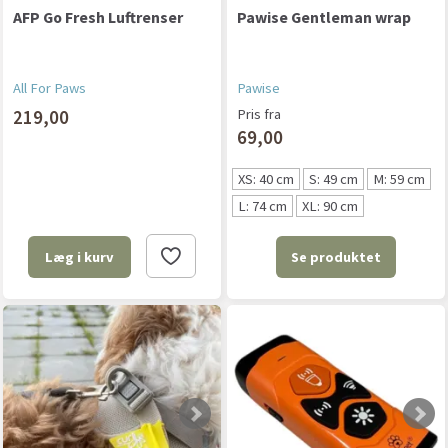
AFP Go Fresh Luftrenser
Pawise Gentleman wrap
All For Paws
Pawise
219,00
Pris fra
69,00
XS: 40 cm
S: 49 cm
M: 59 cm
L: 74 cm
XL: 90 cm
Se produktet
Læg i kurv