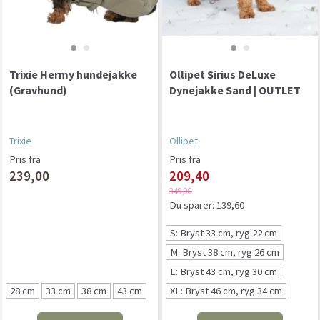
Trixie Hermy hundejakke
Ollipet Sirius DeLuxe
(Gravhund)
Dynejakke Sand | OUTLET
Trixie
Ollipet
Pris fra
Pris fra
239,00
209,40
349,00
Du sparer:
139,60
S: Bryst 33 cm, ryg 22 cm
M: Bryst 38 cm, ryg 26 cm
L: Bryst 43 cm, ryg 30 cm
28 cm
33 cm
38 cm
43 cm
XL: Bryst 46 cm, ryg 34 cm