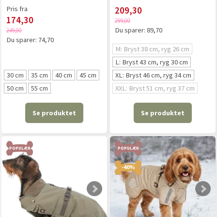
Pris fra
209,30
174,30
299,00
Du sparer:
89,70
249,00
Du sparer:
74,70
M: Bryst 38 cm, ryg 26 cm
L: Bryst 43 cm, ryg 30 cm
30 cm
35 cm
40 cm
45 cm
XL: Bryst 46 cm, ryg 34 cm
50 cm
55 cm
XXL: Bryst 51 cm, ryg 37 cm
Se produktet
Se produktet
POPULÆR
POPULÆR
-40%