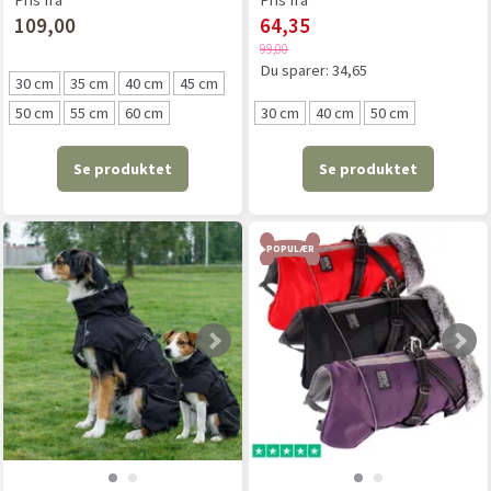
Pris fra
Pris fra
109,00
64,35
99,00
Du sparer:
34,65
30 cm
35 cm
40 cm
45 cm
50 cm
55 cm
60 cm
30 cm
40 cm
50 cm
Se produktet
Se produktet
POPULÆR