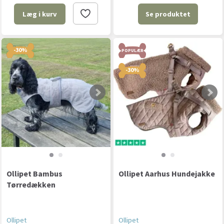
Se produktet
Læg i kurv
-30%
POPULÆR
-30%
Ollipet Bambus
Ollipet Aarhus Hundejakke
Tørredækken
Ollipet
Ollipet