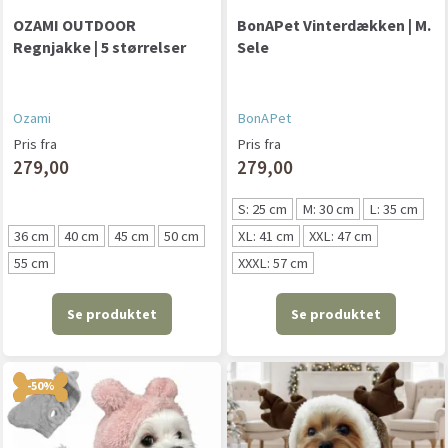
OZAMI OUTDOOR
BonAPet Vinterdækken | M.
Regnjakke | 5 størrelser
Sele
Ozami
BonAPet
Pris fra
Pris fra
279,00
279,00
S: 25 cm
M: 30 cm
L: 35 cm
36 cm
40 cm
45 cm
50 cm
XL: 41 cm
XXL: 47 cm
55 cm
XXXL: 57 cm
Se produktet
Se produktet
-50%