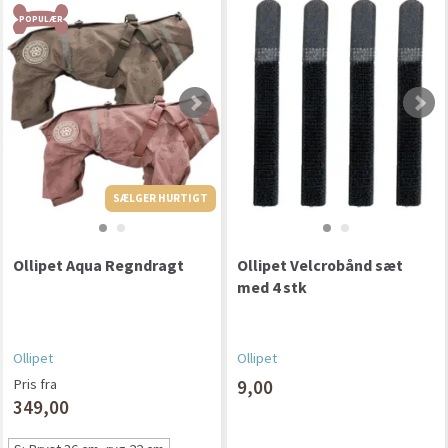
POPULÆR
SÆLGER HURTIGT
SÆLGER HURTIGT
Ollipet Aqua Regndragt
Ollipet Velcrobånd sæt
med 4 stk
Ollipet
Ollipet
Pris fra
9,00
349,00