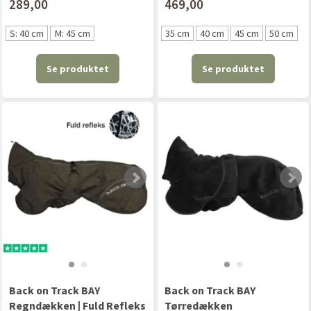
289,00
469,00
S: 40 cm
M: 45 cm
35 cm
40 cm
45 cm
50 cm
Se produktet
Se produktet
Back on Track BAY
Back on Track BAY
Regndækken | Fuld Refleks
Tørredækken