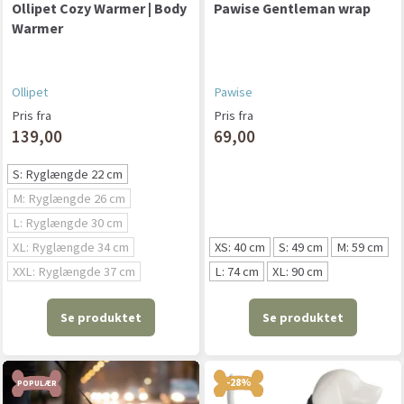
Ollipet Cozy Warmer | Body
Pawise Gentleman wrap
Warmer
Ollipet
Pawise
Pris fra
Pris fra
139,00
69,00
S: Ryglængde 22 cm
M: Ryglængde 26 cm
L: Ryglængde 30 cm
XL: Ryglængde 34 cm
XS: 40 cm
S: 49 cm
M: 59 cm
XXL: Ryglængde 37 cm
L: 74 cm
XL: 90 cm
Se produktet
Se produktet
-28%
POPULÆR