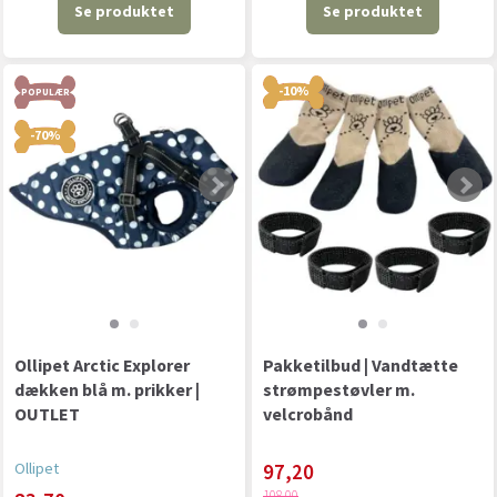
Se produktet
Se produktet
-10%
POPULÆR
-70%
Ollipet Arctic Explorer
Pakketilbud | Vandtætte
dækken blå m. prikker |
strømpestøvler m.
OUTLET
velcrobånd
Ollipet
97,20
108,00