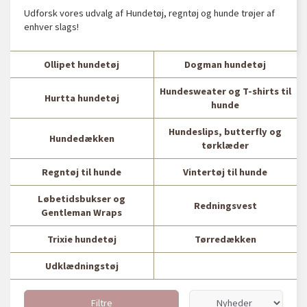
Udforsk vores udvalg af Hundetøj, regntøj og hunde trøjer af
enhver slags!
Ollipet hundetøj
Dogman hundetøj
Hundesweater og T-shirts til
Hurtta hundetøj
hunde
Hundeslips, butterfly og
Hundedækken
tørklæder
Regntøj til hunde
Vintertøj til hunde
Løbetidsbukser og
Redningsvest
Gentleman Wraps
Trixie hundetøj
Tørredækken
Udklædningstøj
Filtre