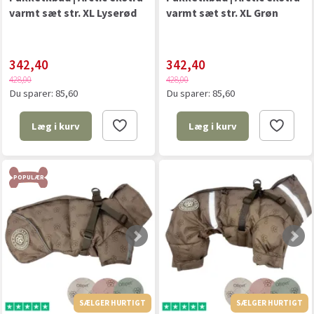
varmt sæt str. XL Lyserød
varmt sæt str. XL Grøn
342,40
342,40
428,00
428,00
Du sparer:
85,60
Du sparer:
85,60
Læg i kurv
Læg i kurv
POPULÆR
SÆLGER HURTIGT
SÆLGER HURTIGT
SÆLGER HURTIGT