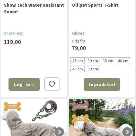
Show Tech Water Resistant
Ollipet Sports T-Shirt
Snood
Show Tech
Ollipet
119,00
Pris fra
79,00
25 cm
30 cm
35 cm
40 cm
45 cm
50 cm
Se produktet
Læg i kurv
-40%
POPULÆR
-50%