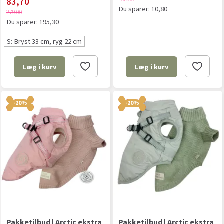
83,70
Du sparer:
10,80
279,00
Du sparer:
195,30
S: Bryst 33 cm, ryg 22 cm
Læg i kurv
Læg i kurv
-20%
-20%
Pakketilbud | Arctic ekstra
Pakketilbud | Arctic ekstra