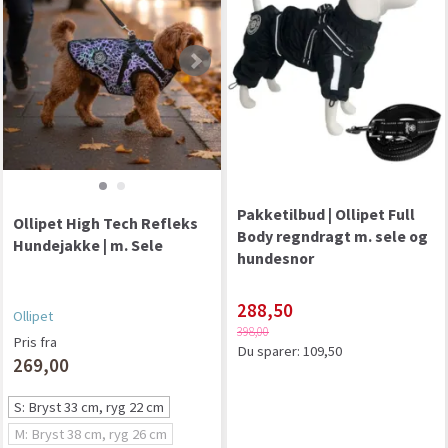
Pakketilbud | Ollipet Full
Ollipet High Tech Refleks
Body regndragt m. sele og
Hundejakke | m. Sele
hundesnor
288,50
Ollipet
398,00
Pris fra
Du sparer:
109,50
269,00
S: Bryst 33 cm, ryg 22 cm
M: Bryst 38 cm, ryg 26 cm