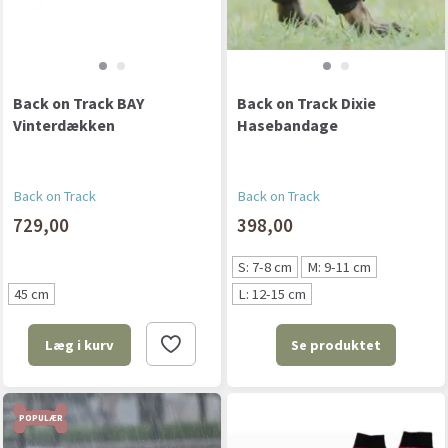
Back on Track BAY
Back on Track Dixie
Vinterdækken
Hasebandage
Back on Track
Back on Track
729,00
398,00
S: 7-8 cm
M: 9-11 cm
45 cm
L: 12-15 cm
Se produktet
Læg i kurv
POPULÆR