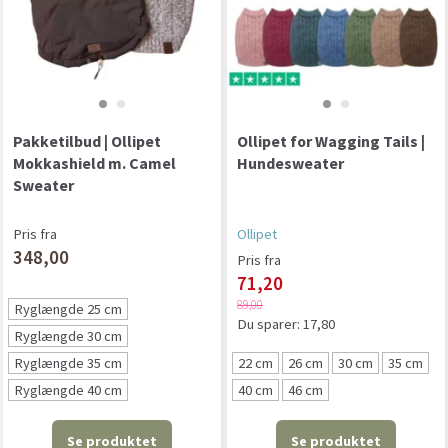
Pakketilbud | Ollipet
Ollipet for Wagging Tails |
Mokkashield m. Camel
Hundesweater
Sweater
Pris fra
Ollipet
348,00
Pris fra
71,20
89,00
Ryglængde 25 cm
Du sparer:
17,80
Ryglængde 30 cm
Ryglængde 35 cm
22 cm
26 cm
30 cm
35 cm
Ryglængde 40 cm
40 cm
46 cm
Se produktet
Se produktet