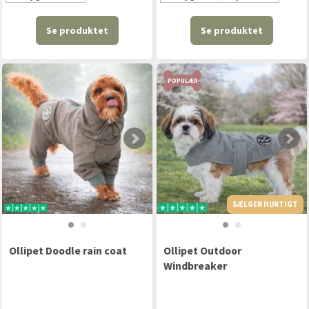
Se produktet
Se produktet
POPULÆR
SÆLGER HURTIGT
Ollipet Doodle rain coat
Ollipet Outdoor
Windbreaker