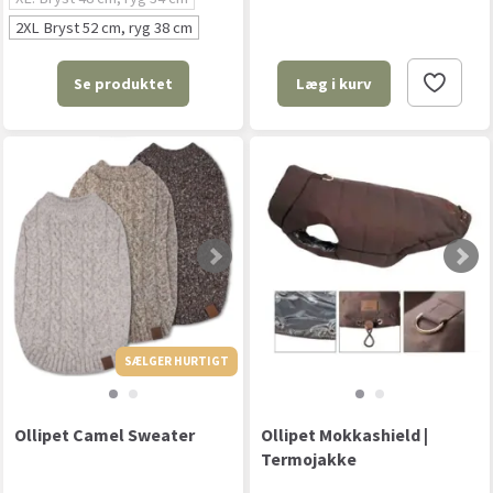
2XL Bryst 52 cm, ryg 38 cm
Se produktet
Læg i kurv
SÆLGER HURTIGT
SÆLGER HURTIGT
Ollipet Camel Sweater
Ollipet Mokkashield |
Termojakke