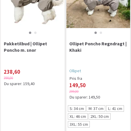
Pakketilbud | Ollipet
Ollipet Poncho Regndragt |
Poncho m. snor
Khaki
238,60
Ollipet
398,00
Pris fra
Du sparer:
159,40
149,50
299,00
Du sparer:
149,50
S: 34 cm
M: 37 cm
L: 41 cm
XL: 46 cm
2XL: 50 cm
3XL: 55 cm