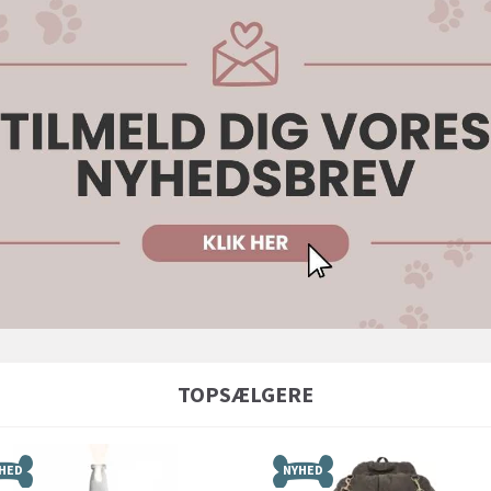
TOPSÆLGERE
HED
NYHED