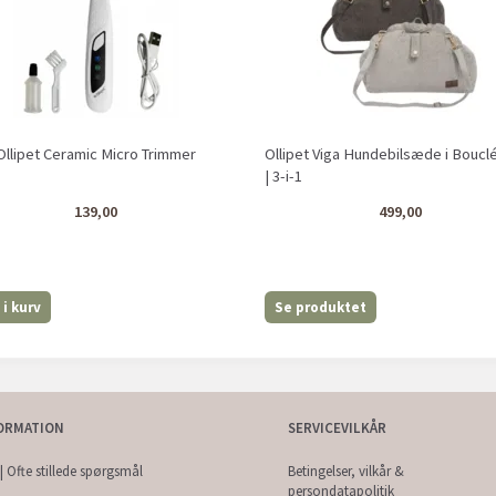
Ollipet Ceramic Micro Trimmer
Ollipet Viga Hundebilsæde i Boucl
| 3-i-1
139,00
499,00
i kurv
Se produktet
ORMATION
SERVICEVILKÅR
| Ofte stillede spørgsmål
Betingelser, vilkår &
persondatapolitik