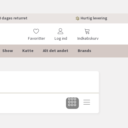
 dages returret
Hurtig levering
Favoritter
Log ind
Indkøbskurv
Show
Katte
Alt det andet
Brands