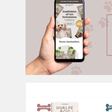
NY
POPULÆR