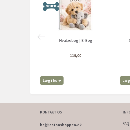
NYHED
Hvalpebog | E-Bog
119,00
Læg i kurv
Læg 
KONTAKT OS
INF
FAQ 
hej@cotonshoppen.dk