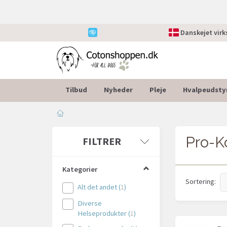
Danskejet vir
Tilbud
Nyheder
Pleje
Hvalpeudsty
Pro-K
Skifte
FILTRER
filter
Kategorier
Sortering:
Alt det andet
(
1
)
Diverse
Helseprodukter
(
1
)