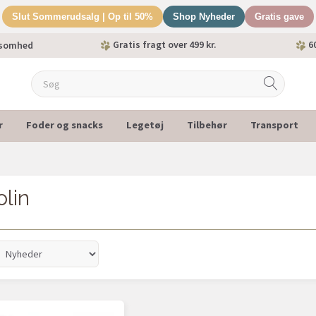
Slut Sommerudsalg | Op til 50%
Shop Nyheder
Gratis gave
Gratis fragt over 499 kr.
60
ksomhed
r
Foder og snacks
Legetøj
Tilbehør
Transport
olin