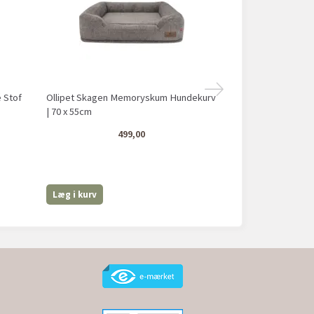
é Stof
Ollipet Skagen Memoryskum Hundekurv
Ollipet Fjord
| 70 x 55cm
499,00
Læg i kurv
Læg i kurv