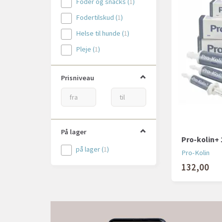
Foder og snacks
(
1
)
Fodertilskud
(
1
)
Helse til hunde
(
1
)
Pleje
(
1
)
Prisniveau
På lager
Pro-kolin+
på lager
(
1
)
Pro-Kolin
132,00