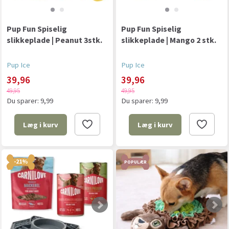
Pup Fun Spiselig
Pup Fun Spiselig
slikkeplade | Peanut 3stk.
slikkeplade | Mango 2 stk.
Pup Ice
Pup Ice
39,96
39,96
49,95
49,95
Du sparer:
9,99
Du sparer:
9,99
Læg i kurv
Læg i kurv
-21%
POPULÆR