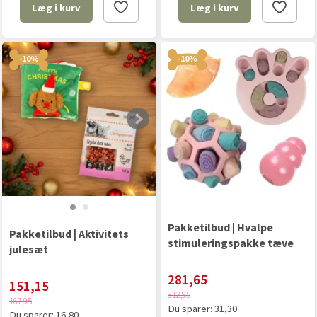
Læg i kurv
Læg i kurv
-10%
-10%
Pakketilbud | Hvalpe
Pakketilbud | Aktivitets
stimuleringspakke tæve
julesæt
281,65
151,15
312,95
167,95
Du sparer:
31,30
Du sparer:
16,80