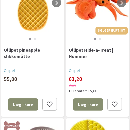
SÆLGER HURTIGT
Ollipet pineapple
Ollipet Hide-a-Treat |
slikkemåtte
Hummer
Ollipet
Ollipet
55,00
63,20
79,00
Du sparer:
15,80
Læg i kurv
Læg i kurv
POPULÆR