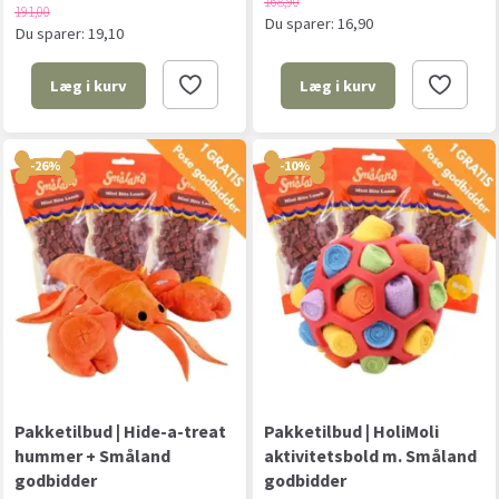
168,90
191,00
Du sparer:
16,90
Du sparer:
19,10
Læg i kurv
Læg i kurv
-26%
-10%
Pakketilbud | Hide-a-treat
Pakketilbud | HoliMoli
hummer + Småland
aktivitetsbold m. Småland
godbidder
godbidder