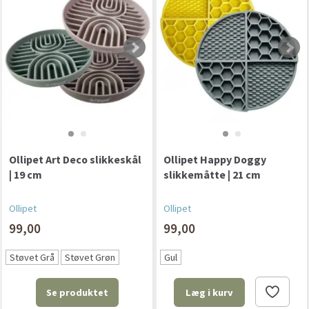
Ollipet Art Deco slikkeskål
Ollipet Happy Doggy
| 19 cm
slikkemåtte | 21 cm
Ollipet
Ollipet
99,00
99,00
Støvet Grå
Støvet Grøn
Gul
Se produktet
Læg i kurv