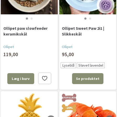
Ollipet paw slowfeeder
Ollipet Sweet Paw 2i1 |
keramikskål
Slikkeskål
Ollipet
Ollipet
119,00
95,00
Lyseblå
Støvet lavendel
Se produktet
Læg i kurv
POPULÆR
-20%