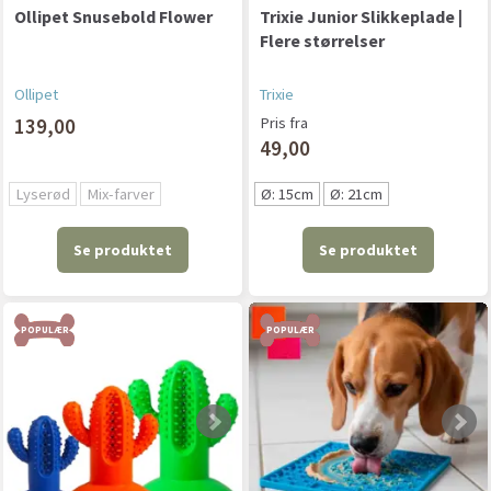
Ollipet Snusebold Flower
Trixie Junior Slikkeplade |
Flere størrelser
Ollipet
Trixie
139,00
Pris fra
49,00
Lyserød
Mix-farver
Ø: 15cm
Ø: 21cm
Se produktet
Se produktet
POPULÆR
POPULÆR