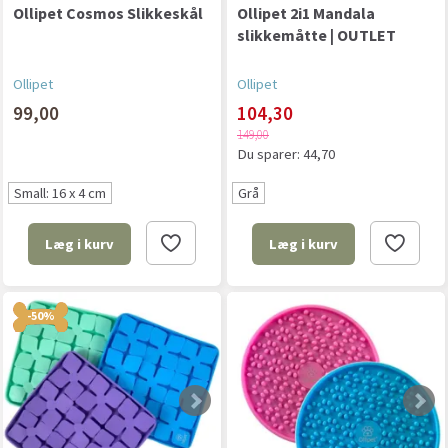
Ollipet Cosmos Slikkeskål
Ollipet 2i1 Mandala
slikkemåtte | OUTLET
Ollipet
Ollipet
99,00
104,30
149,00
Du sparer:
44,70
Small: 16 x 4 cm
Grå
Læg i kurv
Læg i kurv
-50%