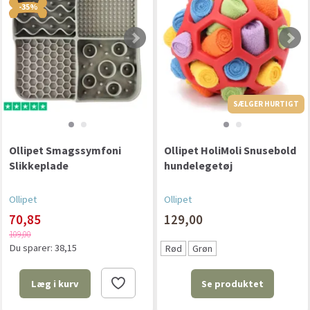
-35%
SÆLGER HURTIGT
Ollipet Smagssymfoni
Ollipet HoliMoli Snusebold
Slikkeplade
hundelegetøj
Ollipet
Ollipet
70,85
129,00
109,00
Du sparer:
38,15
Rød
Grøn
Se produktet
Læg i kurv