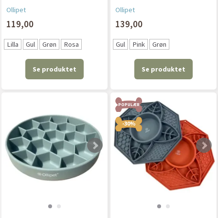
Ollipet
Ollipet
119,00
139,00
Lilla
Gul
Grøn
Rosa
Gul
Pink
Grøn
Se produktet
Se produktet
POPULÆR
-30%