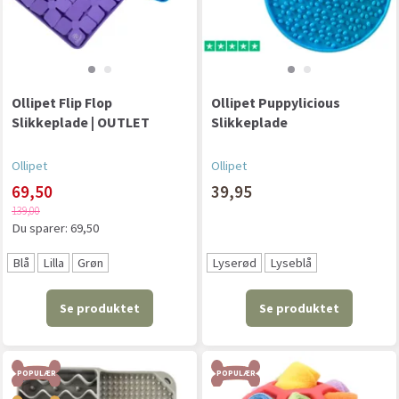
Ollipet Flip Flop
Ollipet Puppylicious
Slikkeplade | OUTLET
Slikkeplade
Ollipet
Ollipet
69,50
39,95
139,00
Du sparer:
69,50
Blå
Lilla
Grøn
Lyserød
Lyseblå
Se produktet
Se produktet
POPULÆR
POPULÆR