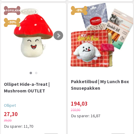
-8%
POPULÆR
-30%
Pakketilbud | My Lunch Box
Ollipet Hide-a-Treat |
Snusepakken
Mushroom OUTLET
194,03
Ollipet
210,90
27,30
Du sparer:
16,87
39,00
Du sparer:
11,70