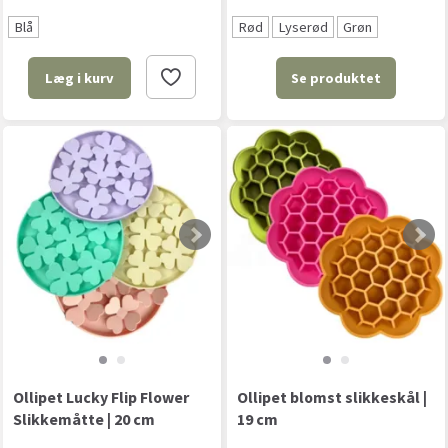
Blå
Rød
Lyserød
Grøn
Se produktet
Læg i kurv
Ollipet Lucky Flip Flower
Ollipet blomst slikkeskål |
Slikkemåtte | 20 cm
19 cm