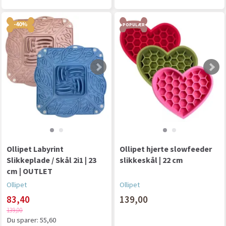
-40%
POPULÆR
Ollipet Labyrint
Ollipet hjerte slowfeeder
Slikkeplade / Skål 2i1 | 23
slikkeskål | 22 cm
cm | OUTLET
Ollipet
Ollipet
83,40
139,00
139,00
Du sparer:
55,60