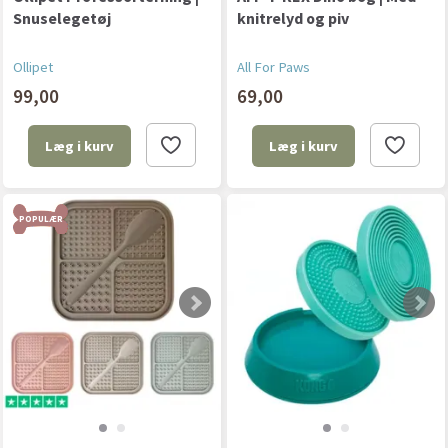
Snuselegetøj
knitrelyd og piv
Ollipet
All For Paws
99,00
69,00
Læg i kurv
Læg i kurv
POPULÆR