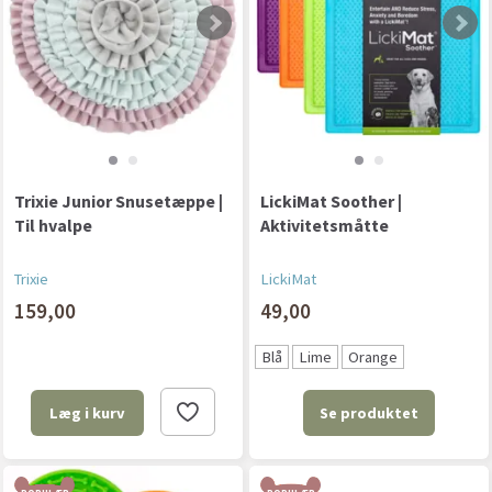
Trixie Junior Snusetæppe |
LickiMat Soother |
Til hvalpe
Aktivitetsmåtte
Trixie
LickiMat
159,00
49,00
Blå
Lime
Orange
Se produktet
Læg i kurv