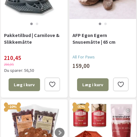
Pakketilbud | Carnilove &
AFP Egon Egern
Slikkemåtte
Snusemåtte | 65 cm
210,45
All For Paws
266,95
159,00
Du sparer:
56,50
Læg i kurv
Læg i kurv
-10%
-37%