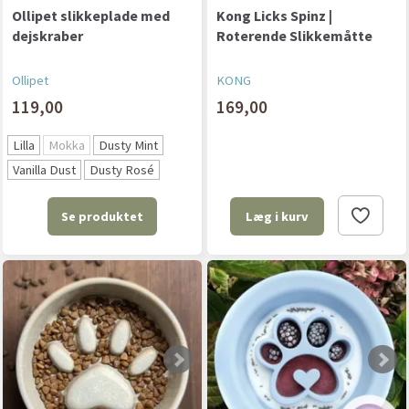
Ollipet slikkeplade med
Kong Licks Spinz |
dejskraber
Roterende Slikkemåtte
Ollipet
KONG
119,00
169,00
Lilla
Mokka
Dusty Mint
Vanilla Dust
Dusty Rosé
Se produktet
Læg i kurv