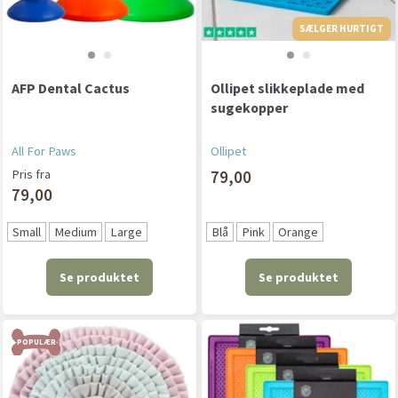
SÆLGER HURTIGT
AFP Dental Cactus
Ollipet slikkeplade med
sugekopper
All For Paws
Ollipet
Pris fra
79,00
79,00
Small
Medium
Large
Blå
Pink
Orange
Se produktet
Se produktet
POPULÆR