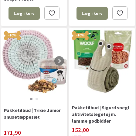
Læg i kurv
Læg i kurv
-10%
-10%
Pakketilbud | Sigurd snegl
Pakketilbud | Trixie Junior
aktivitetslegetøj m.
snusetæppesæt
lamme godbidder
152,00
171,90