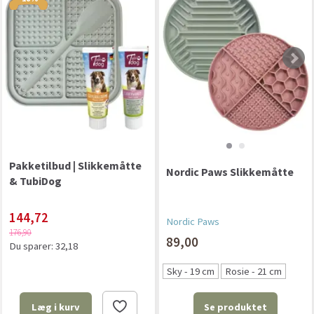
Pakketilbud | Slikkemåtte
Nordic Paws Slikkemåtte
& TubiDog
144,72
Nordic Paws
176,90
89,00
Du sparer:
32,18
Sky - 19 cm
Rosie - 21 cm
Se produktet
Læg i kurv