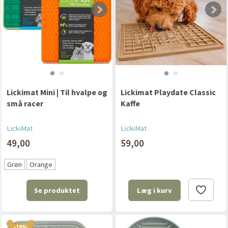
Lickimat Mini | Til hvalpe og
Lickimat Playdate Classic
små racer
Kaffe
LickiMat
LickiMat
49,00
59,00
Grøn
Orange
Se produktet
Læg i kurv
-18%