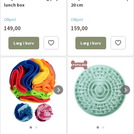
lunch box
20 cm
Ollipet
Ollipet
149,00
159,00
Læg i kurv
Læg i kurv
POPULÆR