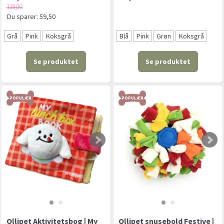
119,00
Du sparer:
59,50
Grå
Pink
Koksgrå
Blå
Pink
Grøn
Koksgrå
Se produktet
Se produktet
POPULÆR
POPULÆR
Ollipet Aktivitetsbog | My
Ollipet snusebold Festive |