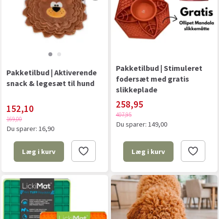
Pakketilbud | Stimuleret
Pakketilbud | Aktiverende
fodersæt med gratis
snack & legesæt til hund
slikkeplade
258,95
152,10
407,95
169,00
Du sparer:
149,00
Du sparer:
16,90
Læg i kurv
Læg i kurv