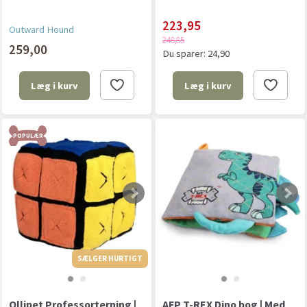
223,95
Outward Hound
248,85
259,00
Du sparer:
24,90
Læg i kurv
Læg i kurv
POPULÆR
SÆLGER HURTIGT
SÆLGER HURTIGT
Ollipet Professorterning |
AFP T-REX Dino bog | Med