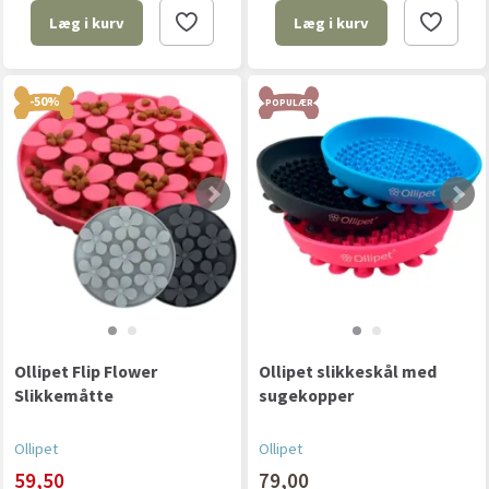
Læg i kurv
Læg i kurv
-50%
POPULÆR
Ollipet Flip Flower
Ollipet slikkeskål med
Slikkemåtte
sugekopper
Ollipet
Ollipet
59,50
79,00