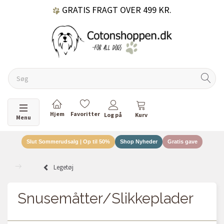
60 DAGES RETURRET
DANSKEJET VIRKSOMHED
Skifte navigation
Menu
Slut Sommerudsalg | Op til 50%
Shop Nyheder
Gratis gave
Legetøj
Snusemåtter/Slikkeplader