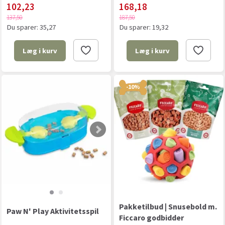
102,23
168,18
137,50
187,50
Du sparer:
35,27
Du sparer:
19,32
Læg i kurv
Læg i kurv
-10%
Pakketilbud | Snusebold m.
Paw N' Play Aktivitetsspil
Ficcaro godbidder