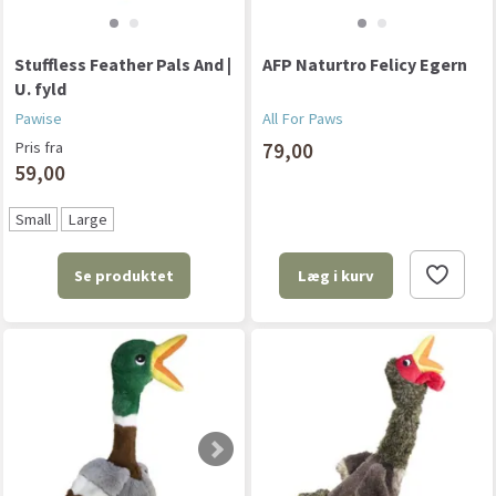
Stuffless Feather Pals And |
AFP Naturtro Felicy Egern
U. fyld
Pawise
All For Paws
Pris fra
79,00
59,00
Small
Large
Se produktet
Læg i kurv