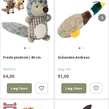
Frede pindsvin | 40 cm
Gråanden Andreas
NAYECO
Dog Life
64,00
93,00
Læg i kurv
Læg i kurv
POPULÆR