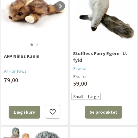
Stuffless Furry Egern | U.
AFP Ninus Kanin
fyld
Pawise
All For Paws
Pris fra
79,00
59,00
Small
Large
Se produktet
Læg i kurv