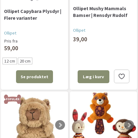
Ollipet Mushy Mammals
Ollipet Capybara Plysdyr |
Bamser | Rensdyr Rudolf
Flere varianter
Ollipet
Ollipet
39,00
Pris fra
59,00
12 cm
20 cm
Se produktet
Læg i kurv
POPULÆR