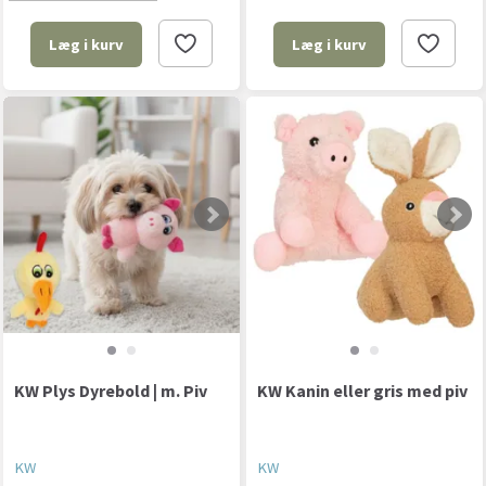
Læg i kurv
Læg i kurv
KW Plys Dyrebold | m. Piv
KW Kanin eller gris med piv
KW
KW