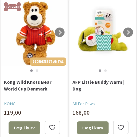
POPULÆR
BEGRÆNSET ANTAL
BEGRÆNSET ANTAL
Kong Wild Knots Bear
AFP Little Buddy Warm |
World Cup Denmark
Dog
KONG
All For Paws
119,00
168,00
Læg i kurv
Læg i kurv