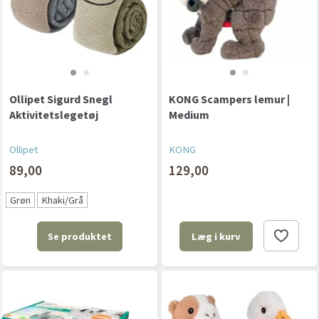
Ollipet Sigurd Snegl
KONG Scampers lemur |
Aktivitetslegetøj
Medium
Ollipet
KONG
89,00
129,00
Grøn
Khaki/Grå
Se produktet
Læg i kurv