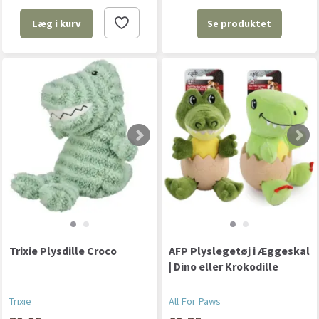
Se produktet
Læg i kurv
Trixie Plysdille Croco
AFP Plyslegetøj i Æggeskal
| Dino eller Krokodille
Trixie
All For Paws