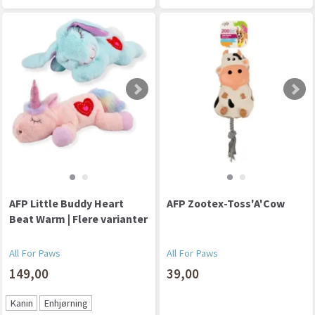
AFP Little Buddy Heart
AFP Zootex-Toss'A'Cow
Beat Warm | Flere varianter
All For Paws
All For Paws
149,00
39,00
Kanin
Enhjørning