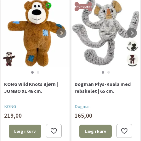
POPULÆR
KONG Wild Knots Bjørn |
Dogman Plys-Koala med
JUMBO XL 46 cm.
rebskelet | 65 cm.
KONG
Dogman
219,00
165,00
Læg i kurv
Læg i kurv