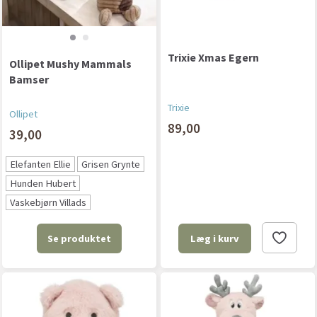
Trixie Xmas Egern
Ollipet Mushy Mammals
Bamser
Trixie
Ollipet
89,00
39,00
Elefanten Ellie
Grisen Grynte
Hunden Hubert
Vaskebjørn Villads
Se produktet
Læg i kurv