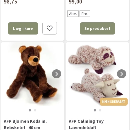
98,75
99,00
Abe.
Frø.
Se produktet
Læg i kurv
MÆNGDERABAT
AFP Bjørnen Koda m.
AFP Calming Toy |
Rebskelet | 40 cm
Lavendelduft