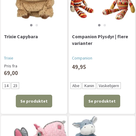
Trixie Capybara
Companion Plysdyr | flere
varianter
Trixie
Companion
Pris fra
49,95
69,00
14
23
Abe
Kanin
Vaskebjørn
Se produktet
Se produktet