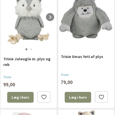
Trixie Xmas Yeti af plys
Trixie Juleugle m. plys og
reb
Trixie
Trixie
79,00
99,00
Læg i kurv
Læg i kurv