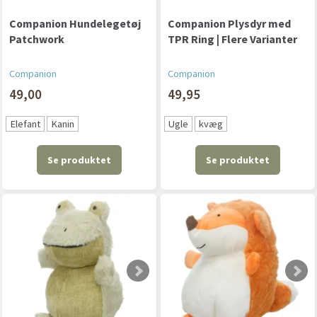
Companion Hundelegetøj
Companion Plysdyr med
Patchwork
TPR Ring | Flere Varianter
Companion
Companion
49,00
49,95
Elefant
Kanin
Ugle
kvæg
Se produktet
Se produktet