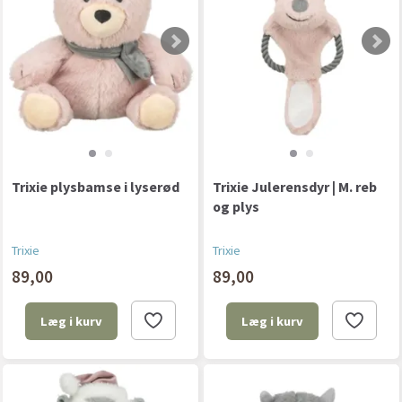
Trixie plysbamse i lyserød
Trixie Julerensdyr | M. reb
og plys
Trixie
Trixie
89,00
89,00
Læg i kurv
Læg i kurv