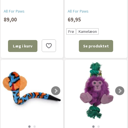
All For Paws
All For Paws
89,00
69,95
Frø
Kamelæon
Se produktet
Læg i kurv