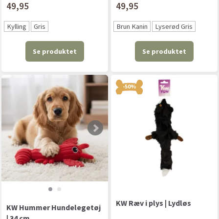
49,95
49,95
Kylling
Gris
Brun Kanin
Lyserød Gris
Se produktet
Se produktet
-50%
KW Ræv i plys | Lydløs
KW Hummer Hundelegetøj
| 34 cm