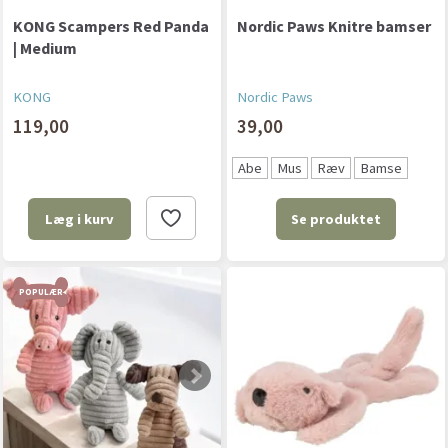
KONG Scampers Red Panda
Nordic Paws Knitre bamser
| Medium
KONG
Nordic Paws
119,00
39,00
Abe
Mus
Ræv
Bamse
Se produktet
Læg i kurv
POPULÆR