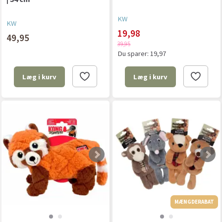
KW
KW
19,98
49,95
39,95
Du sparer:
19,97
Læg i kurv
Læg i kurv
MÆNGDERABAT