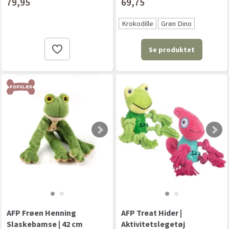
79,95
69,75
Krokodille
Grøn Dino
Se produktet
POPULÆR
AFP Frøen Henning
AFP Treat Hider |
Slaskebamse | 42 cm
Aktivitetslegetøj