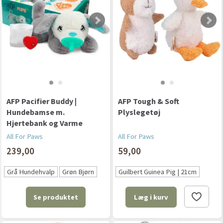
AFP Pacifier Buddy |
AFP Tough & Soft
Hundebamse m.
Plyslegetøj
Hjertebank og Varme
All For Paws
All For Paws
239,00
59,00
Grå Hundehvalp
Grøn Bjørn
Guilbert Guinea Pig | 21cm
Se produktet
Læg i kurv