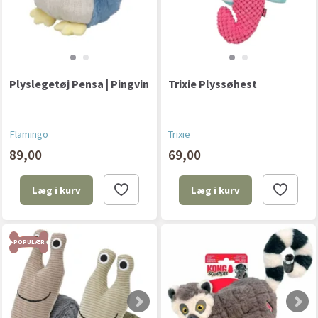
Plyslegetøj Pensa | Pingvin
Trixie Plyssøhest
Flamingo
Trixie
89,00
69,00
Læg i kurv
Læg i kurv
POPULÆR