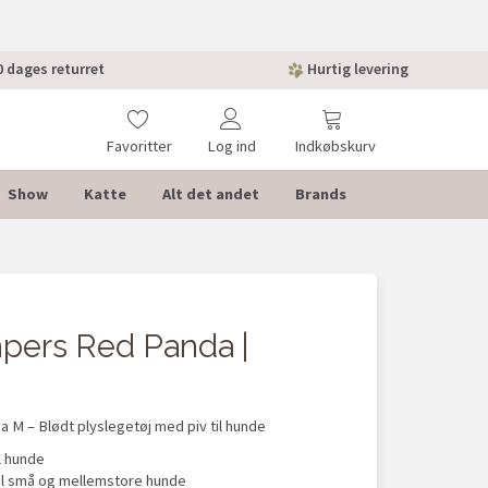
 dages returret
Hurtig levering
Favoritter
Log ind
Indkøbskurv
Show
Katte
Alt det andet
Brands
ers Red Panda |
 – Blødt plyslegetøj med piv til hunde
l hunde
il små og mellemstore hunde