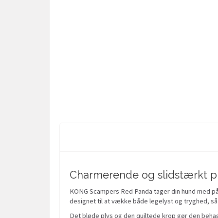
Charmerende og slidstærkt pl
KONG Scampers Red Panda tager din hund med på en
designet til at vække både legelyst og tryghed, så 
Det bløde plys og den quiltede krop gør den behag