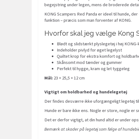
begejstring under legen, mens de broderede detaljer
KONG Scampers Red Panda er ideel til hunde, der el
funktion – præcis som man forventer af KONG.
Hvorfor skal jeg vælge Kong 
Blødt og slidstærkt plyslegetøj i høj KONG-k
Indeholder pivlyd for øget legelyst
Quiltet krop for ekstra komfort og holdbar
Skånsomt mod tænder og gummer
Perfekt til hygge, kram og let tyggeleg
Mål:
23 × 25,5 × 12 cm
Vigtigt om holdbarhed og hundelegetøj
Der findes desværre ikke uforgængeligt legetøj til
Hunde er bare ikke ens. Nogle er store, nogle er sm
Det er derfor vigtigt, at din hund altid er under ops
Bemærk at skader på legetøj som følge af hundebid 