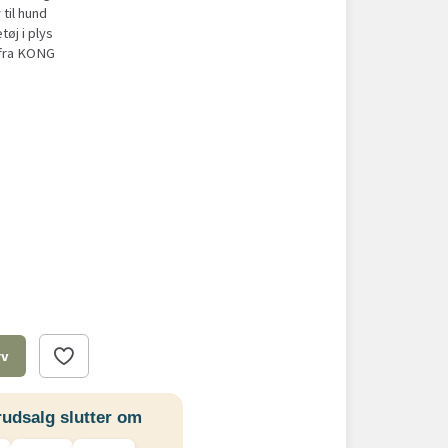
til hund
øj i plys
 fra KONG
rv
udsalg slutter om