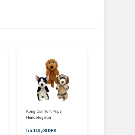
POPULÆR
Kong Comfort Pups
KONG Wild Knots
Hundelegetøj
fra 119,00 DKK
fra 89,00 DKK