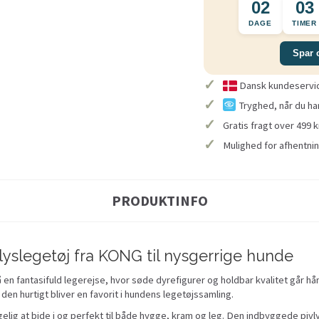
02
03
DAGE
TIMER
Spar 
✓
Dansk kundeservice
✓
Tryghed, når du ha
✓
Gratis fragt over 499 k
✓
Mulighed for afhentnin
PRODUKTINFO
yslegetøj fra KONG til nysgerrige hunde
 fantasifuld legerejse, hvor søde dyrefigurer og holdbar kvalitet går hå
den hurtigt bliver en favorit i hundens legetøjssamling.
elig at bide i og perfekt til både hygge, kram og leg. Den indbyggede piv