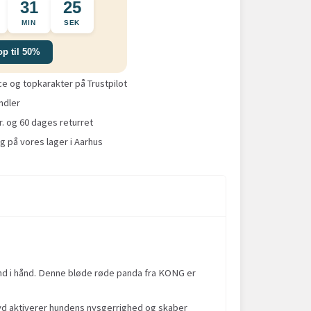
31
25
MIN
SEK
op til 50%
 og topkarakter på Trustpilot
ndler
r. og 60 dages returret
g på vores lager i Aarhus
nd i hånd. Denne bløde røde panda fra KONG er
lyd aktiverer hundens nysgerrighed og skaber