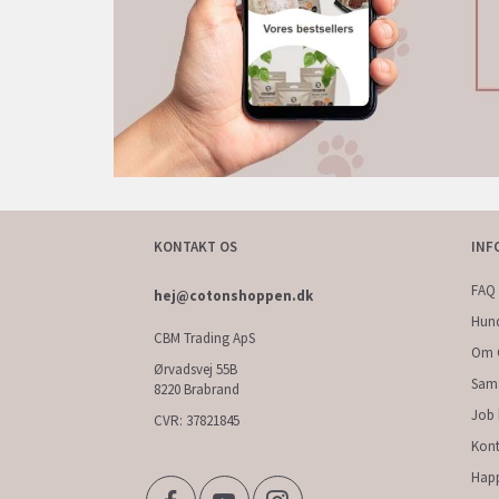
KONTAKT OS
INF
FAQ 
hej@cotonshoppen.dk
Hun
CBM Trading ApS
Om 
Ørvadsvej 55B
Sam
8220 Brabrand
Job
CVR: 37821845
Kont
Hap