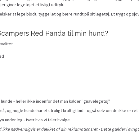
 giver legetøjet et livligt udtryk.
sker at lege blødt, tygge let og bære rundt på sit legetøj. Et trygt og sjo
Scampers Red Panda til min hund?
valitet
hed
 hunde - heller ikke indenfor det man kalder "gnavelegetøj".
å, og nogle hunde har et utroligt kraftigt bid - også selv om de ikke er ret 
yn under leg - især hvis vi taler hvalpe.
ikke nødvendigvis er dækket af din reklamationsret - Dette gælder i øvrigt