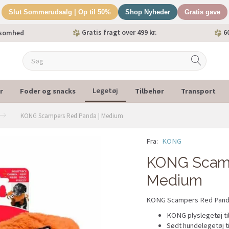
Slut Sommerudsalg | Op til 50%
Shop Nyheder
Gratis gave
Gratis fragt over 499 kr.
60
ksomhed
r
Foder og snacks
Tilbehør
Transport
Legetøj
KONG Scampers Red Panda | Medium
Fra:
KONG
KONG Scamp
Medium
KONG Scampers Red Panda M
KONG plyslegetøj ti
Sødt hundelegetøj t