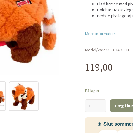
Blød bamse med piv 
Holdbart KONG leget
Bedste plyslegetøj
Mere information
Model/varenr.:
634.7608
119,00
På lager
Læg i ku
☀️ Slut sommer