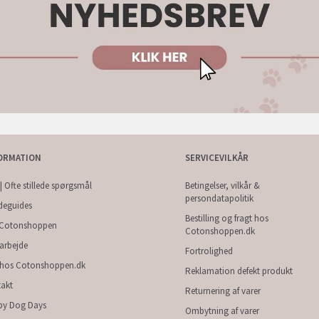
ORMATION
SERVICEVILKÅR
| Ofte stillede spørgsmål
Betingelser, vilkår &
persondatapolitik
deguides
Bestilling og fragt hos
Cotonshoppen
Cotonshoppen.dk
arbejde
Fortrolighed
 hos Cotonshoppen.dk
Reklamation defekt produkt
akt
Returnering af varer
py Dog Days
Ombytning af varer