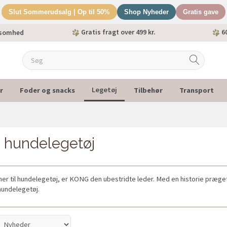
Slut Sommerudsalg | Op til 50%
Shop Nyheder
Gratis gave
Gratis fragt over 499 kr.
60
ksomhed
r
Foder og snacks
Tilbehør
Transport
Legetøj
hundelegetøj
r til hundelegetøj, er KONG den ubestridte leder. Med en historie præget
hundelegetøj.