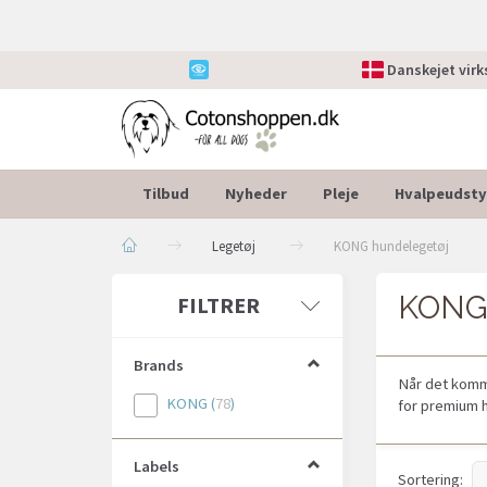
Danskejet vir
Tilbud
Nyheder
Pleje
Hvalpeudsty
Legetøj
KONG hundelegetøj
KONG 
Skifte
FILTRER
filter
Brands
Når det komme
KONG
(
78
)
for premium 
Labels
Sortering: