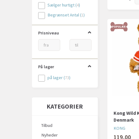
Sælger hurtigt
(
4
)
Begrænset Antal
(
1
)
POPULÆR
Prisniveau
På lager
på lager
(
73
)
KATEGORIER
Kong Wild 
Denmark
Tilbud
KONG
Nyheder
119,00