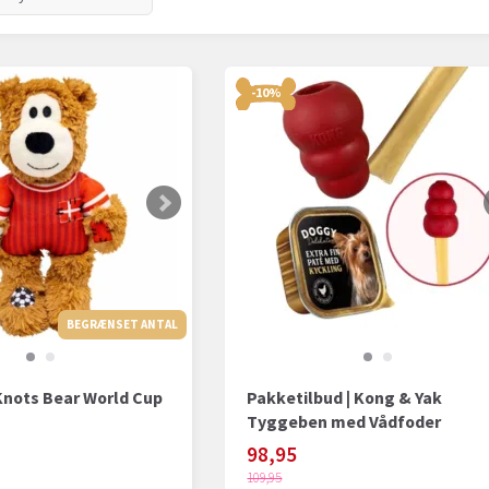
-10%
BEGRÆNSET ANTAL
BEGRÆNSET ANTAL
Knots Bear World Cup
Pakketilbud | Kong & Yak
Tyggeben med Vådfoder
98,95
109,95