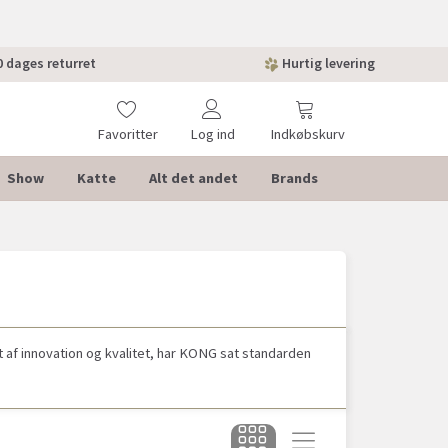
 dages returret
Hurtig levering
Favoritter
Log ind
Indkøbskurv
Show
Katte
Alt det andet
Brands
 af innovation og kvalitet, har KONG sat standarden