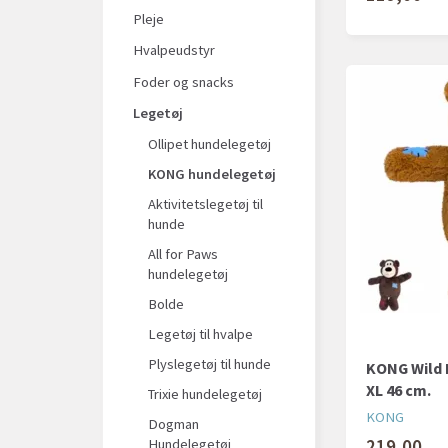
Pleje
Hvalpeudstyr
Foder og snacks
Legetøj
Ollipet hundelegetøj
KONG hundelegetøj
Aktivitetslegetøj til
hunde
All for Paws
hundelegetøj
Bolde
Legetøj til hvalpe
Plyslegetøj til hunde
KONG Wild 
XL 46 cm.
Trixie hundelegetøj
KONG
Dogman
219,00
Hundelegetøj