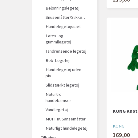
Belønningslegetøj
Snusemåtter/Slikkeplader
Hundelegetøjssæt
Latex- og
gummilegetøj
Tandrensende legetøj
Reb-Legetøj
Hundelegetøj uden
piv
Slidstærkt legetøj
Naturtro
hundebamser
Vandlegetøj
KONG Knots
MUFFIK Sansemåtter
KONG
Naturligt hundelegetøj
169,00
Tilbehør