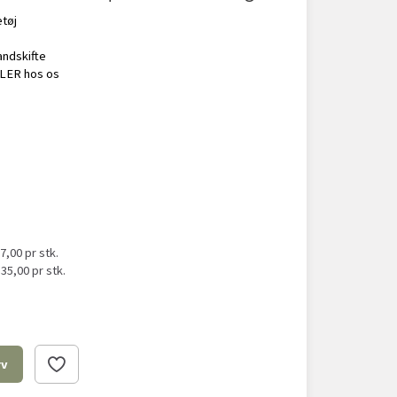
tøj
tandskifte
LER hos os
37,00
pr stk.
l
35,00
pr stk.
rv