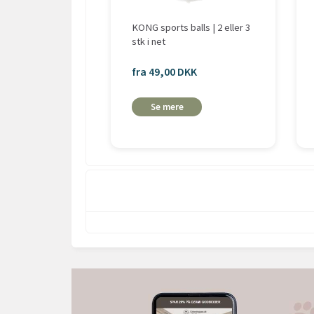
KONG sports balls | 2 eller 3
stk i net
fra 49,00 DKK
Se mere