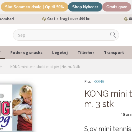
Slut Sommerudsalg | Op til 50%
Shop Nyheder
Gratis gave
Gratis fragt over 499 kr.
60
ksomhed
Foder og snacks
Legetøj
Tilbehør
Transport
r
KONG mini tennisbold med piv | Net m. 3 stk
Fra:
KONG
POPULÆR
KONG mini t
m. 3 stk
Sjov mini tenni