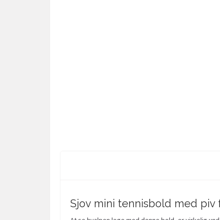
Sjov mini tennisbold med piv 
At se hvalpen lege med denne bold, er virkelig unde