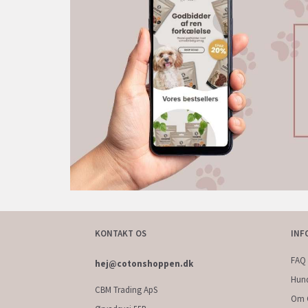
KONTAKT OS
INF
FAQ 
hej@cotonshoppen.dk
Hun
CBM Trading ApS
Om 