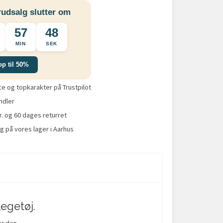
udsalg slutter om
57
47
MIN
SEK
op til 50%
 og topkarakter på Trustpilot
ndler
r. og 60 dages returret
g på vores lager i Aarhus
egetøj.
er den.