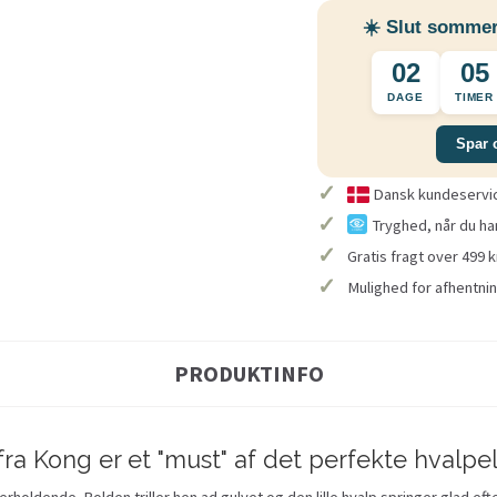
☀️ Slut sommer
02
05
DAGE
TIMER
Spar 
✓
Dansk kundeservice
✓
Tryghed, når du ha
✓
Gratis fragt over 499 k
✓
Mulighed for afhentnin
PRODUKTINFO
fra Kong er et "must" af det perfekte hvalpel
rholdende. Bolden triller hen ad gulvet og den lille hvalp springer glad eft