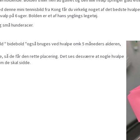
enne mini tennisbild fra Kong får du virkelig noget af det bedste hvalpe
 hvalp på 6 uger. Bolden er et af hans ynglings legetøj.
og små hunderacer.
ld " bidebold "også bruges ved hvalpe omk 5 måneders alderen,
, så de får den rette placering. Det ses desværre at nogle hvalpe
om de skal sidde.