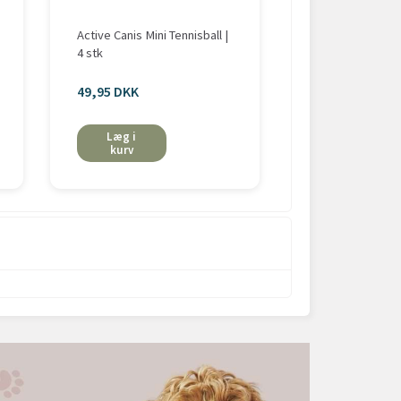
Active Canis Mini Tennisball |
KONG Signature 
4 stk
49,95 DKK
fra 69,00 DKK
Læg i
Se mere
kurv