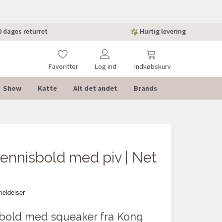
 dages returret
Hurtig levering
Favoritter
Log ind
Indkøbskurv
Show
Katte
Alt det andet
Brands
POPULÆ
ennisbold med piv | Net
sbold med squeaker fra Kong