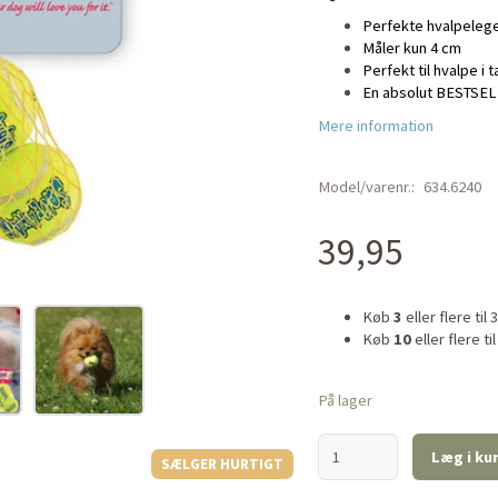
Perfekte hvalpelege
Måler kun 4 cm
Perfekt til hvalpe i 
En absolut BESTSEL
Mere information
Model/varenr.:
634.6240
39,95
Køb
3
eller flere til
Køb
10
eller flere ti
På lager
Læg i ku
SÆLGER HURTIGT