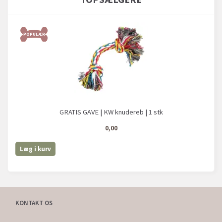
POPULÆR
GRATIS GAVE | KW knudereb | 1 stk
0,00
Læg i kurv
KONTAKT OS