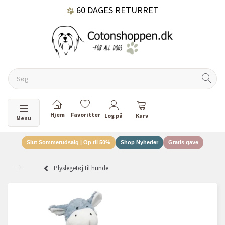
60 DAGES RETURRET
DANSKEJET VIRKSOMHED
Skifte navigation
Menu
Slut Sommerudsalg | Op til 50%
Shop Nyheder
Gratis gave
Plyslegetøj til hunde