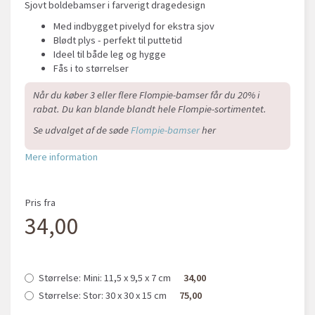
Sjovt boldebamser i farverigt dragedesign
Med indbygget pivelyd for ekstra sjov
Blødt plys - perfekt til puttetid
Ideel til både leg og hygge
Fås i to størrelser
Når du køber 3 eller flere Flompie-bamser får du 20% i
rabat. Du kan blande blandt hele Flompie-sortimentet.
Se udvalget af de søde
Flompie-bamser
her
Mere information
Pris fra
34,00
Størrelse:
Mini: 11,5 x 9,5 x 7 cm
34,00
Størrelse:
Stor: 30 x 30 x 15 cm
75,00