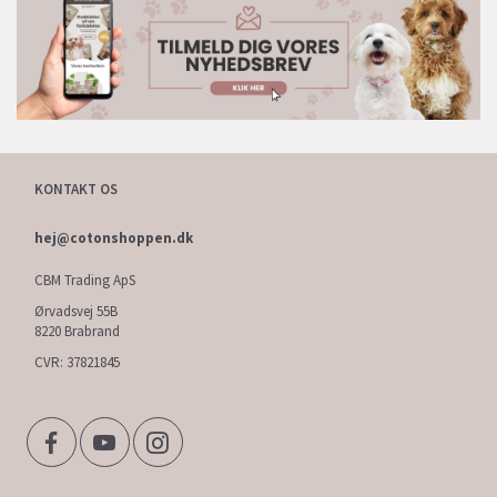
KONTAKT OS
hej@cotonshoppen.dk
CBM Trading ApS
Ørvadsvej 55B
8220 Brabrand
CVR: 37821845