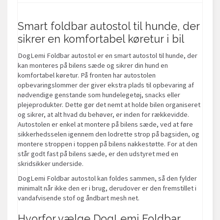
Smart foldbar autostol til hunde, der
sikrer en komfortabel køretur i bil
DogLemi Foldbar autostol er en smart autostol til hunde, der
kan monteres på bilens sæde og sikrer din hund en
komfortabel køretur. På fronten har autostolen
opbevaringslommer der giver ekstra plads til opbevaring af
nødvendige genstande som hundelegetøj, snacks eller
plejeprodukter. Dette gør det nemt at holde bilen organiseret
og sikrer, at alt hvad du behøver, er inden for rækkevidde.
Autostolen er enkel at montere på bilens sæde, ved at føre
sikkerhedsselen igennem den lodrette strop på bagsiden, og
montere stroppen i toppen på bilens nakkestøtte. For at den
står godt fast på bilens sæde, er den udstyret med en
skridsikker underside.
DogLemi Foldbar autostol kan foldes sammen, så den fylder
minimalt når ikke den er i brug, derudover er den fremstillet i
vandafvisende stof og åndbart mesh net.
Hvorfor vælge DogLemi Foldbar