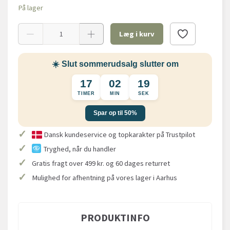
På lager
Læg i kurv
☀️ Slut sommerudsalg slutter om
17
02
19
TIMER
MIN
SEK
Spar op til 50%
✓
Dansk kundeservice og topkarakter på Trustpilot
✓
Tryghed, når du handler
✓
Gratis fragt over 499 kr. og 60 dages returret
✓
Mulighed for afhentning på vores lager i Aarhus
PRODUKTINFO