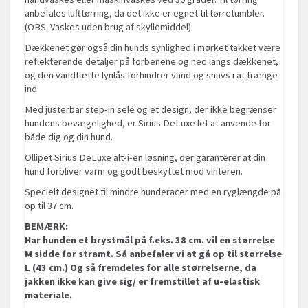
anbefales lufttørring, da det ikke er egnet til tørretumbler.
(OBS. Vaskes uden brug af skyllemiddel)
Dækkenet gør også din hunds synlighed i mørket takket være
reflekterende detaljer på forbenene og ned langs dækkenet,
og den vandtætte lynlås forhindrer vand og snavs i at trænge
ind.
Med justerbar step-in sele og et design, der ikke begrænser
hundens bevægelighed, er Sirius DeLuxe let at anvende for
både dig og din hund.
Ollipet Sirius DeLuxe alt-i-en løsning, der garanterer at din
hund forbliver varm og godt beskyttet mod vinteren.
Specielt designet til mindre hunderacer med en ryglængde på
op til 37 cm.
BEMÆRK:
Har hunden et brystmål på f.eks. 38 cm. vil en størrelse
M sidde for stramt. Så anbefaler vi at gå op til størrelse
L (43 cm.) Og så fremdeles for alle størrelserne, da
jakken ikke kan give sig/ er fremstillet af u-elastisk
materiale.