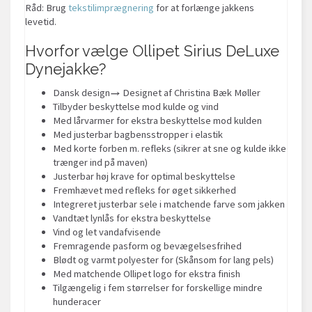
Råd: Brug
tekstilimprægnering
for at forlænge jakkens
levetid.
Hvorfor vælge Ollipet Sirius DeLuxe
Dynejakke?
Dansk design→ Designet af Christina Bæk Møller
Tilbyder beskyttelse mod kulde og vind
Med lårvarmer for ekstra beskyttelse mod kulden
Med justerbar bagbensstropper i elastik
Med korte forben m. refleks (sikrer at sne og kulde ikke
trænger ind på maven)
Justerbar høj krave for optimal beskyttelse
Fremhævet med refleks for øget sikkerhed
Integreret justerbar sele i matchende farve som jakken
Vandtæt lynlås for ekstra beskyttelse
Vind og let vandafvisende
Fremragende pasform og bevægelsesfrihed
Blødt og varmt polyester for (Skånsom for lang pels)
Med matchende Ollipet logo for ekstra finish
Tilgængelig i fem størrelser for forskellige mindre
hunderacer