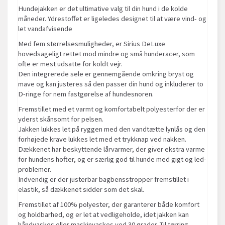
Hundejakken er det ultimative valg til din hund i de kolde
måneder. Ydrestoffet er ligeledes designet til at være vind- og
let vandafvisende
Med fem størrelsesmuligheder, er Sirius DeLuxe
hovedsageligt rettet mod mindre og små hunderacer, som
ofte er mest udsatte for koldt vejr.
Den integrerede sele er gennemgående omkring bryst og
mave og kan justeres så den passer din hund og inkluderer to
D-ringe for nem fastgørelse af hundesnoren.
Fremstillet med et varmt og komfortabelt polyesterfor der er
yderst skånsomt for pelsen.
Jakken lukkes let på ryggen med den vandtætte lynlås og den
forhøjede krave lukkes let med et trykknap ved nakken.
Dækkenet har beskyttende lårvarmer, der giver ekstra varme
for hundens hofter, og er særlig god til hunde med gigt og led-
problemer.
Indvendig er der justerbar bagbensstropper fremstillet i
elastik, så dækkenet sidder som det skal.
Fremstillet af 100% polyester, der garanterer både komfort
og holdbarhed, og er let at vedligeholde, idet jakken kan
håndvaskes eller maskinvaskes ved 30 grader. Til tørring