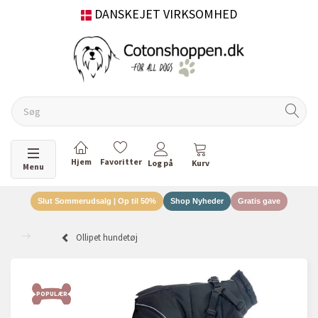
DANSKEJET VIRKSOMHED
Skifte navigation
Menu
Slut Sommerudsalg | Op til 50%
Shop Nyheder
Gratis gave
Ollipet hundetøj
POPULÆR
POP