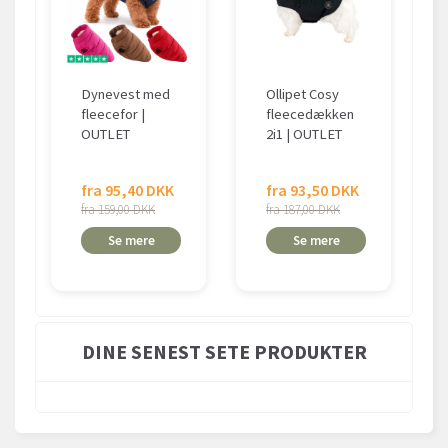
Dynevest med
Ollipet Cosy
fleecefor |
fleecedækken
OUTLET
2i1 | OUTLET
fra 95,40 DKK
fra 93,50 DKK
fra 159,00 DKK
fra 187,00 DKK
Se mere
Se mere
DINE SENEST SETE PRODUKTER