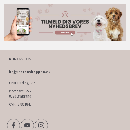
KONTAKT OS
hej@cotonshoppen.dk
CBM Trading ApS
Ørvadsvej 55B
8220 Brabrand
CVR: 37821845