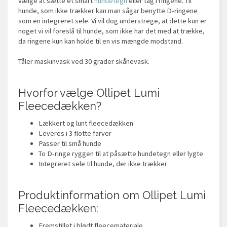
vælge at sætte et smart
hundetegn
eller tag i ringene. Til
hunde, som ikke trækker kan man sågar benytte D-ringene
som en integreret sele. Vi vil dog understrege, at dette kun er
noget vi vil foreslå til hunde, som ikke har det med at trække,
da ringene kun kan holde til en vis mængde modstand.
Tåler maskinvask ved 30 grader skånevask.
Hvorfor vælge Ollipet Lumi
Fleecedækken?
Lækkert og lunt fleecedækken
Leveres i 3 flotte farver
Passer til små hunde
To D-ringe ryggen til at påsætte hundetegn eller lygte
Integreret sele til hunde, der ikke trækker
Produktinformation om Ollipet Lumi
Fleecedækken:
Fremstillet i blødt fleecemateriale