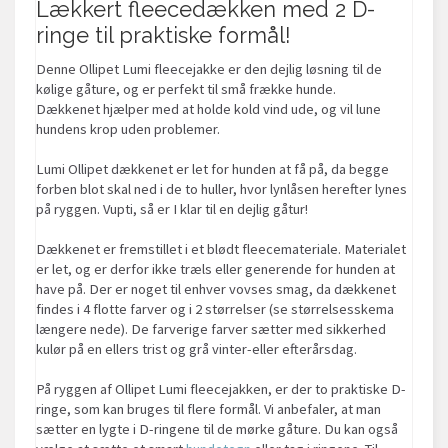
Lækkert fleecedækken med 2 D-
ringe til praktiske formål!
Denne Ollipet Lumi fleecejakke er den dejlig løsning til de
kølige gåture, og er perfekt til små frække hunde.
Dækkenet hjælper med at holde kold vind ude, og vil lune
hundens krop uden problemer.
Lumi Ollipet dækkenet er let for hunden at få på, da begge
forben blot skal ned i de to huller, hvor lynlåsen herefter lynes
på ryggen. Vupti, så er I klar til en dejlig gåtur!
Dækkenet er fremstillet i et blødt fleecemateriale. Materialet
er let, og er derfor ikke træls eller generende for hunden at
have på. Der er noget til enhver vovses smag, da dækkenet
findes i 4 flotte farver og i 2 størrelser (se størrelsesskema
længere nede). De farverige farver sætter med sikkerhed
kulør på en ellers trist og grå vinter-eller efterårsdag.
På ryggen af Ollipet Lumi fleecejakken, er der to praktiske D-
ringe, som kan bruges til flere formål. Vi anbefaler, at man
sætter en lygte i D-ringene til de mørke gåture. Du kan også