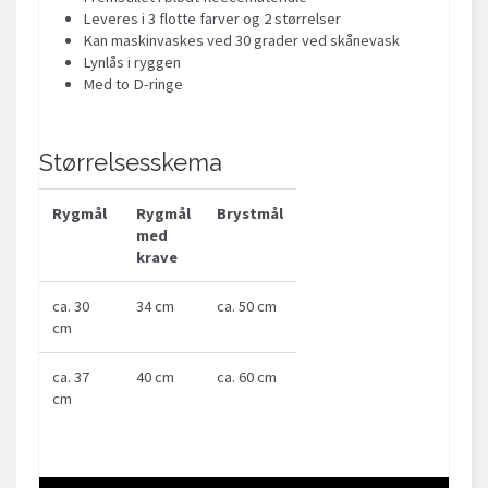
Leveres i 3 flotte farver og 2 størrelser
Kan maskinvaskes ved 30 grader ved skånevask
Lynlås i ryggen
Med to D-ringe
Størrelsesskema
Rygmål
Rygmål
Brystmål
med
krave
ca. 30
34 cm
ca. 50 cm
cm
ca. 37
40 cm
ca. 60 cm
cm