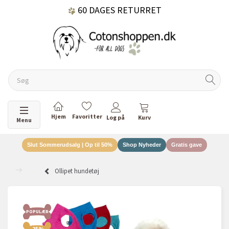
60 DAGES RETURRET
DANSKEJET VIRKSOMHED
Skifte navigation
Menu
Slut Sommerudsalg | Op til 50%
Shop Nyheder
Gratis gave
Ollipet hundetøj
POPULÆR
POP
-25%
-