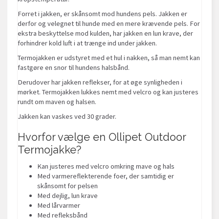
Forret i jakken, er skånsomt mod hundens pels. Jakken er
derfor og velegnet til hunde med en mere krævende pels. For
ekstra beskyttelse mod kulden, har jakken en lun krave, der
forhindrer kold luft i at trænge ind under jakken.
Termojakken er udstyret med et hul i nakken, så man nemt kan
fastgøre en snor til hundens halsbånd.
Derudover har jakken reflekser, for at øge synligheden i
mørket. Termojakken lukkes nemt med velcro og kan justeres
rundt om maven og halsen.
Jakken kan vaskes ved 30 grader.
Hvorfor vælge en Ollipet Outdoor
Termojakke?
Kan justeres med velcro omkring mave og hals
Med varmereflekterende foer, der samtidig er
skånsomt for pelsen
Med dejlig, lun krave
Med lårvarmer
Med refleksbånd