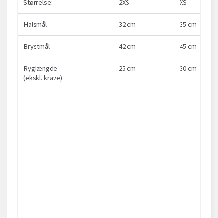
Størrelse:
2XS
XS
Halsmål
32 cm
35 cm
Brystmål
42 cm
45 cm
Ryglængde
25 cm
30 cm
(ekskl. krave)