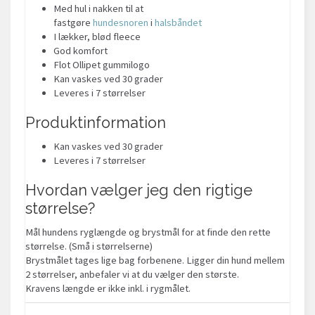
Med hul i nakken til at
fastgøre
hundesnoren
i
halsbåndet
I lækker, blød fleece
God komfort
Flot Ollipet gummilogo
Kan vaskes ved 30 grader
Leveres i 7 størrelser
Produktinformation
Kan vaskes ved 30 grader
Leveres i 7 størrelser
Hvordan vælger jeg den rigtige
størrelse?
Mål hundens ryglængde og brystmål for at finde den rette
størrelse. (Små i størrelserne)
Brystmålet tages lige bag forbenene. Ligger din hund mellem
2 størrelser, anbefaler vi at du vælger den største.
Kravens længde er ikke inkl. i rygmålet.