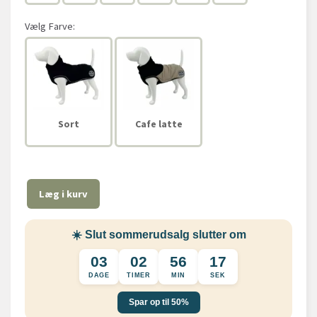
Vælg
Farve:
Sort
Cafe latte
Læg i kurv
☀️ Slut sommerudsalg slutter om
03
02
56
17
DAGE
TIMER
MIN
SEK
Spar op til 50%