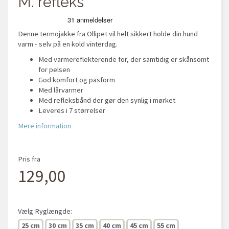
M. refleks
Denne termojakke fra Ollipet vil helt sikkert holde din hund
varm - selv på en kold vinterdag.
Med varmereflekterende for, der samtidig er skånsomt
for pelsen
God komfort og pasform
Med lårvarmer
Med refleksbånd der gør den synlig i mørket
Leveres i 7 størrelser
Mere information
Pris fra
129,00
Vælg
Ryglængde:
25 cm
30 cm
35 cm
40 cm
45 cm
55 cm