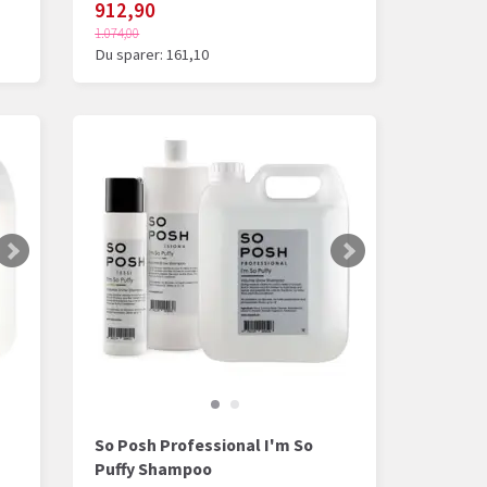
912,90
1.074,00
Du sparer:
161,10
So Posh Professional I'm So
Puffy Shampoo