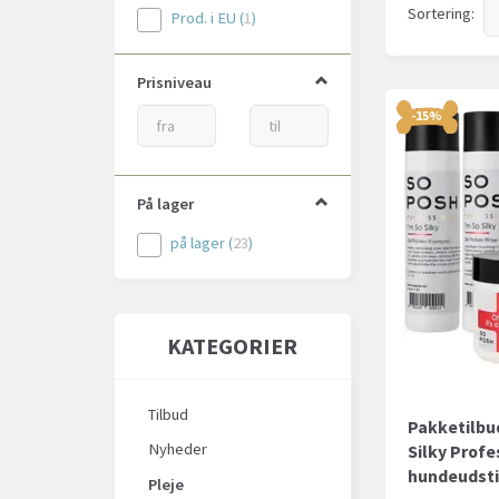
Sortering:
Prod. i EU
(
1
)
Prisniveau
-15%
På lager
på lager
(
23
)
KATEGORIER
Tilbud
Pakketilbud
Nyheder
Silky Profe
hundeudsti
Pleje