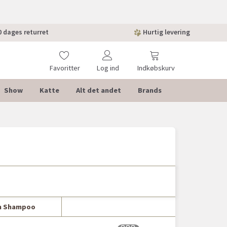
 dages returret
Hurtig levering
Favoritter
Log ind
Indkøbskurv
Show
Katte
Alt det andet
Brands
h Shampoo