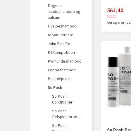
Dogman
563,40
hundeshampoo og
626,00
balsam
Du sparer:
62
Hvalpeshampoo
Iv San Bernard
John Paul Pet
K9 Competition
KW hundeshampoo
Loppeshampoo
Pelspleje olie
So Posh
So Posh
Conditioner
So Posh
Pelsplejeprodukter
So Posh
So Posh Pro