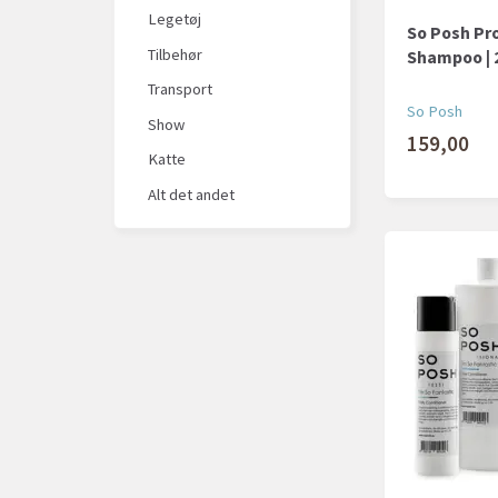
Legetøj
So Posh Pr
Tilbehør
Shampoo | 
Transport
So Posh
Show
159,00
Katte
Alt det andet