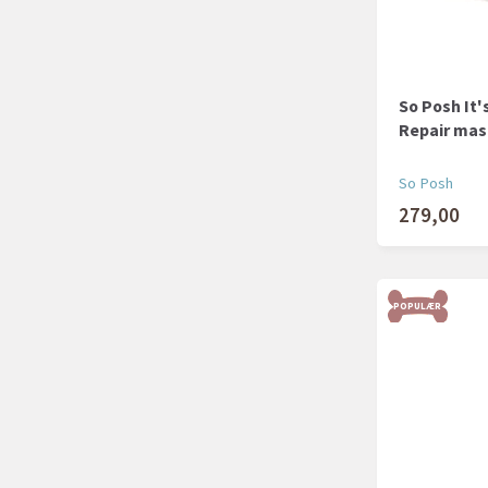
So Posh It'
Repair mask
So Posh
279,00
POPULÆR