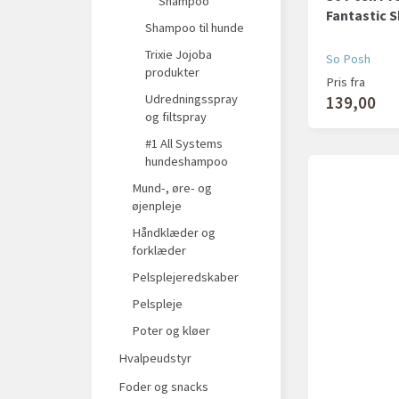
Shampoo
Fantastic 
Shampoo til hunde
Trixie Jojoba
So Posh
produkter
Pris fra
Udredningsspray
139,00
og filtspray
#1 All Systems
hundeshampoo
Mund-, øre- og
øjenpleje
Håndklæder og
forklæder
Pelsplejeredskaber
Pelspleje
Poter og kløer
Hvalpeudstyr
Foder og snacks