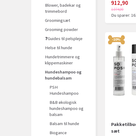
912,90
Blower, badekar og
1.074,00
trimmebord
Du sparer:
16
Groomingsæt
Grooming powder
❓Guides til pelspleje
-10%
Helse til hunde
Hundetrimmere og
klippemaskiner
Hundeshampoo og
hundebalsam
PSH
Hundeshampoo
B&B økologisk
hundeshampoo og
balsam
Balsam til hunde
Pakketilbud
sæt
Biogance