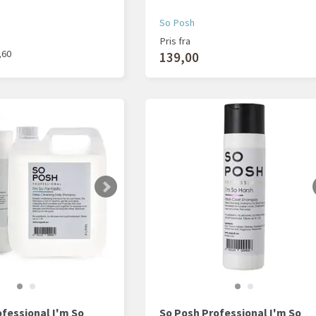
So Posh
Pris fra
,60
139,00
fessional I'm So
So Posh Professional I'm So