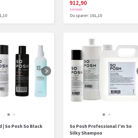
912,90
1.074,00
1,10
Du sparer:
161,10
 | So Posh So Black
So Posh Professional I'm So
Silky Shampoo