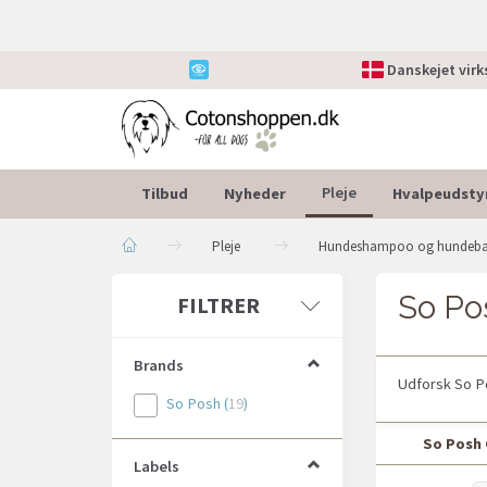
Danskejet vir
Tilbud
Nyheder
Hvalpeudsty
Pleje
Pleje
Hundeshampoo og hundeb
So Po
Skifte
FILTRER
filter
Brands
Udforsk So Po
So Posh
(
19
)
So Posh 
Labels