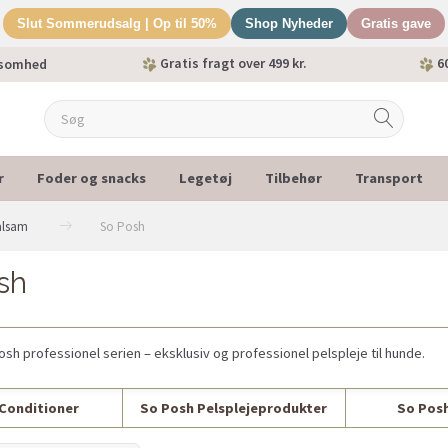
Slut Sommerudsalg | Op til 50%
Shop Nyheder
Gratis gave
Gratis fragt over 499 kr.
60
ksomhed
r
Foder og snacks
Legetøj
Tilbehør
Transport
alsam
So Posh
sh
sh professionel serien – eksklusiv og professionel pelspleje til hunde.
Conditioner
So Posh Pelsplejeprodukter
So Pos