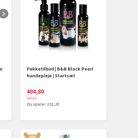
oo
Pakketilbud | B&B Black Pearl
hundepleje | Startsæt
404,80
506,00
Du sparer:
101,20
-20%