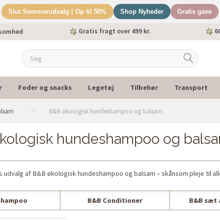
Slut Sommerudsalg | Op til 50%
Shop Nyheder
Gratis gave
Gratis fragt over 499 kr.
60
ksomhed
r
Foder og snacks
Legetøj
Tilbehør
Transport
alsam
B&B økologisk hundeshampoo og balsam
kologisk hundeshampoo og bals
 udvalg af B&B økologisk hundeshampoo og balsam – skånsom pleje til all
shampoo
B&B Conditioner
B&B sæt 