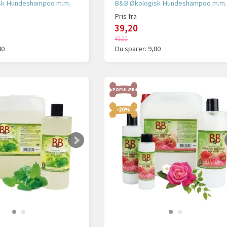
sk Hundeshampoo m.m.
B&B Økologisk Hundeshampoo m.m.
Pris fra
39,20
49,00
80
Du sparer:
9,80
POPULÆR
-20%