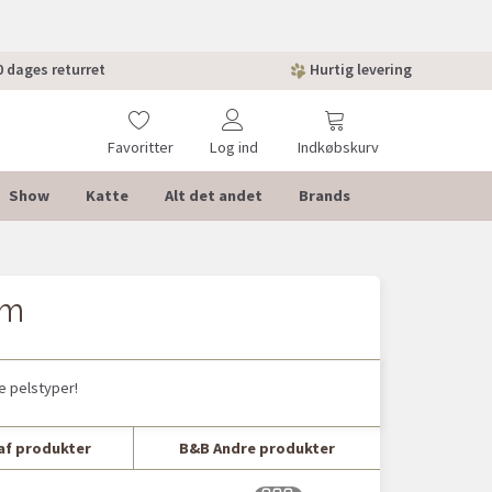
 dages returret
Hurtig levering
Favoritter
Log ind
Indkøbskurv
Show
Katte
Alt det andet
Brands
am
e pelstyper!
af produkter
B&B Andre produkter