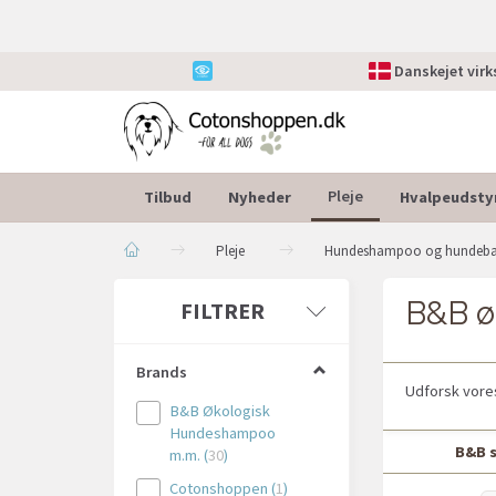
Danskejet vir
Tilbud
Nyheder
Hvalpeudsty
Pleje
Pleje
Hundeshampoo og hundeb
B&B ø
Skifte
FILTRER
filter
Brands
Udforsk vores
B&B Økologisk
Hundeshampoo
B&B 
m.m.
(
30
)
Cotonshoppen
(
1
)