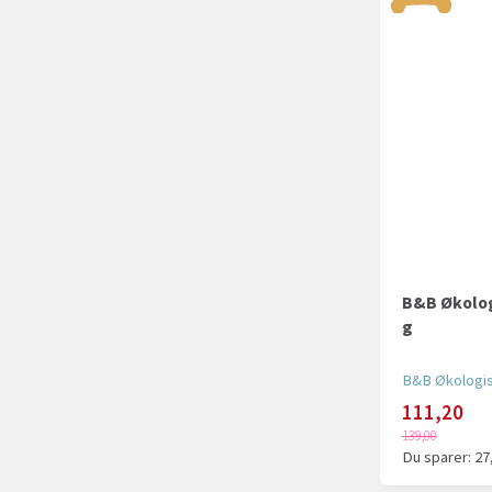
B&B Økolog
g
B&B Økologi
111,20
139,00
Du sparer:
27