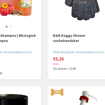
Shampoo | Økologisk
B&B Doggy Shower
mpoo
vaskehandsker
sk Hundeshampoo m.m.
B&B Økologisk Hundeshampoo m.m.
55,20
69,00
Du sparer:
13,80
80
-20%