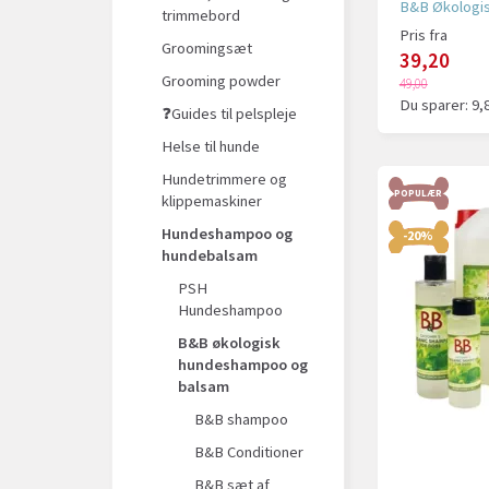
B&B Økologi
trimmebord
Pris fra
Groomingsæt
39,20
Grooming powder
49,00
Du sparer:
9,
❓Guides til pelspleje
Helse til hunde
Hundetrimmere og
POPULÆR
klippemaskiner
Hundeshampoo og
-20%
hundebalsam
PSH
Hundeshampoo
B&B økologisk
hundeshampoo og
balsam
B&B shampoo
B&B Conditioner
B&B sæt af