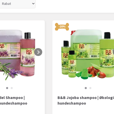
-20%
el Shampoo |
B&B Jojoba shampoo | Økolog
 hundeshampoo
hundeshampoo