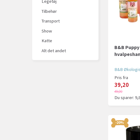
Legetøj
Tilbehør
Transport
Show
Katte
B&B Puppy 
Alt det andet
hvalpesha
B&B Økologi
Pris fra
39,20
49,00
Du sparer:
9,
-20%