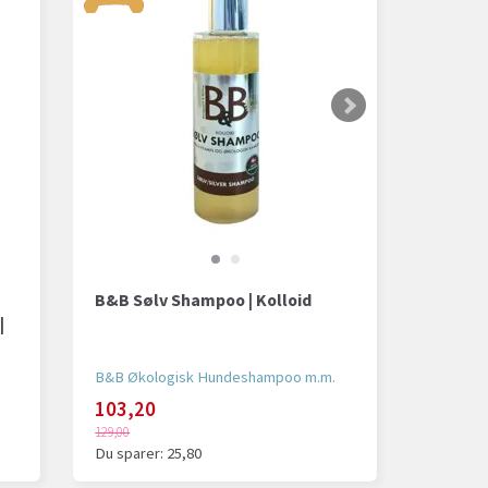
B&B Sølv Shampoo | Kolloid
|
B&B Økologisk Hundeshampoo m.m.
103,20
129,00
Du sparer:
25,80