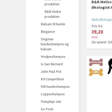
B&B Melisse
produkter
Økologisk
B&B Andre
produkter
B&B Økologi
Balsam til hunde
Pris fra
39,20
Biogance
49,00
Dogman
Du sparer:
9,
hundeshampoo og
balsam
Hvalpeshampoo
POPULÆR
Iv San Bernard
John Paul Pet
-20%
K9 Competition
KW hundeshampoo
Loppeshampoo
Pelspleje olie
So Posh