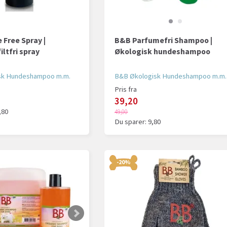
 Free Spray |
B&B Parfumefri Shampoo |
iltfri spray
Økologisk hundeshampoo
sk Hundeshampoo m.m.
B&B Økologisk Hundeshampoo m.m.
Pris fra
39,20
,80
49,00
Du sparer:
9,80
-20%