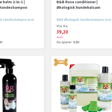
 balm 2-in-1 |
B&B Rose conditioner |
 Hundeshampoo
Økologisk hundebalsam
sk Hundeshampoo m.m.
B&B Økologisk Hundeshampoo m.m.
Pris fra
39,20
49,00
80
Du sparer:
9,80
-20%