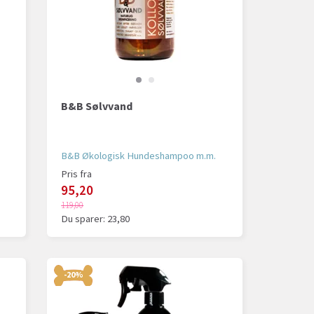
B&B Sølvvand
B&B Økologisk Hundeshampoo m.m.
Pris fra
95,20
119,00
Du sparer:
23,80
-20%