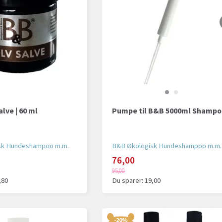
lve | 60 ml
Pumpe til B&B 5000ml Shamp
sk Hundeshampoo m.m.
B&B Økologisk Hundeshampoo m.m.
76,00
95,00
,80
Du sparer:
19,00
-20%