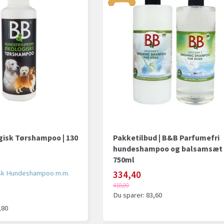
isk Tørshampoo | 130
Pakketilbud | B&B Parfumefri
hundeshampoo og balsamsæt 
750ml
sk Hundeshampoo m.m.
334,40
418,00
Du sparer:
83,60
,80