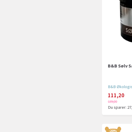
B&B Sølv Sa
B&B Økologi
111,20
139,00
Du sparer:
27
-20%