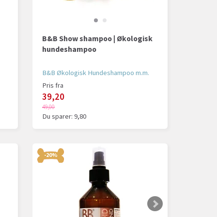
B&B Show shampoo | Økologisk
hundeshampoo
B&B Økologisk Hundeshampoo m.m.
Pris fra
39,20
49,00
Du sparer:
9,80
-20%