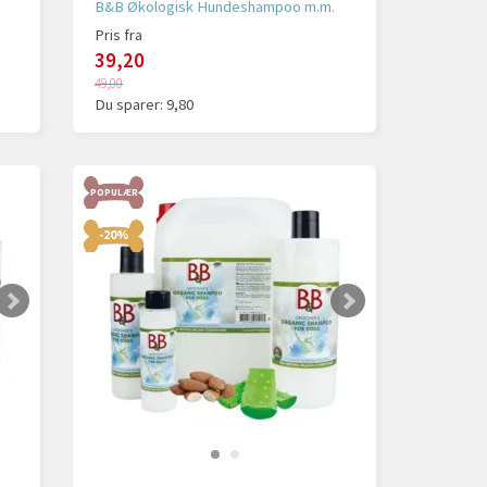
B&B Økologisk Hundeshampoo m.m.
Pris fra
39,20
49,00
Du sparer:
9,80
POPULÆR
-20%