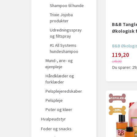
Shampoo til hunde
Trixie Jojoba
produkter
B&B Tangle
Udredningsspray
Økologisk f
og filtspray
#1 All Systems
B&B Økologi
hundeshampoo
119,20
Mund-, øre- og
149,00
øjenpleje
Du sparer:
29
Håndklæder og
forklæder
Pelsplejeredskaber
POPULÆR
Pelspleje
Poter og kløer
-20%
Hvalpeudstyr
Foder og snacks