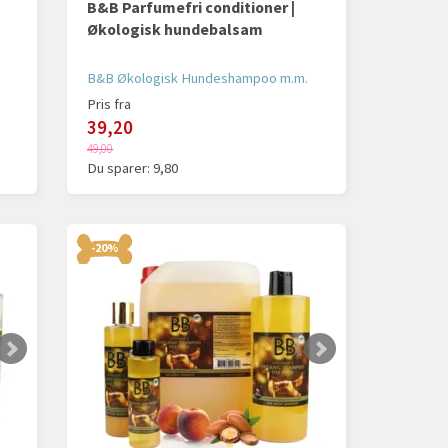
B&B Parfumefri conditioner |
Økologisk hundebalsam
B&B Økologisk Hundeshampoo m.m.
Pris fra
39,20
49,00
Du sparer:
9,80
-20%