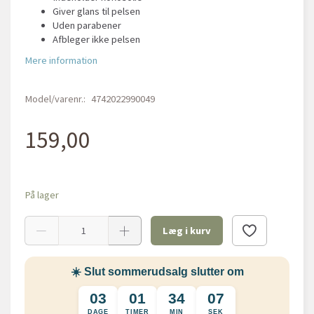
Giver glans til pelsen
Uden parabener
Afbleger ikke pelsen
Mere information
Model/varenr.:
4742022990049
159,00
På lager
Læg i kurv
☀️ Slut sommerudsalg slutter om
03
01
34
07
DAGE
TIMER
MIN
SEK