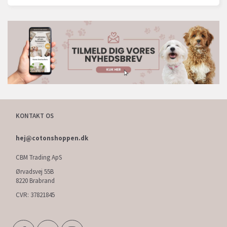
KONTAKT OS
hej@cotonshoppen.dk
CBM Trading ApS
Ørvadsvej 55B
8220 Brabrand
CVR: 37821845