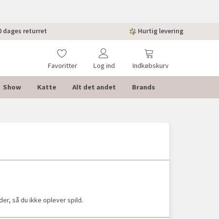
 dages returret
Hurtig levering
Favoritter
Log ind
Indkøbskurv
Show
Katte
Alt det andet
Brands
r, så du ikke oplever spild.