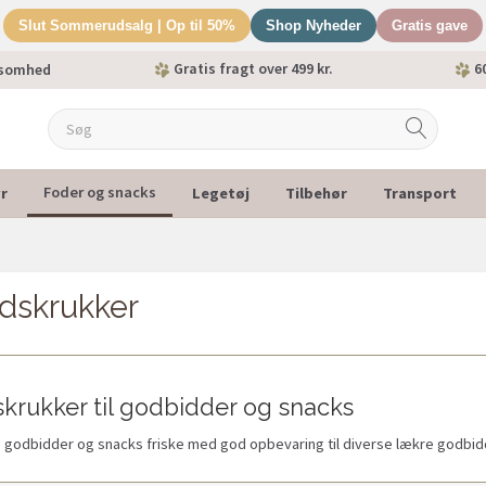
Slut Sommerudsalg | Op til 50%
Shop Nyheder
Gratis gave
Gratis fragt over 499 kr.
60
ksomhed
r
Legetøj
Tilbehør
Transport
Foder og snacks
dskrukker
krukker til godbidder og snacks
godbidder og snacks friske med god opbevaring til diverse lækre godbidde