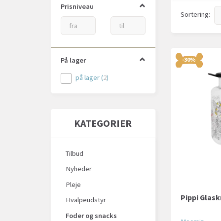
Prisniveau
Sortering:
På lager
-30%
på lager
(
2
)
KATEGORIER
Tilbud
Nyheder
Pleje
Pippi Glas
Hvalpeudstyr
Foder og snacks