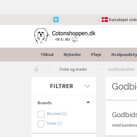
Danskejet vir
Tilbud
Nyheder
Pleje
Hvalpeudsty
Foder og snacks
Godbidskrukker
Godbi
Skifte
FILTRER
filter
Brands
Moomin
(
1
)
Godbids
Trixie
(
1
)
Hold hundens 