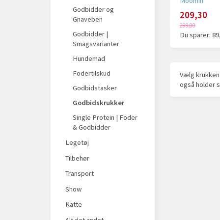
Moomin
Godbidder og
209,30
Gnaveben
299,00
Godbidder |
Du sparer:
89
Smagsvarianter
Hundemad
Fodertilskud
Vælg krukken 
også holder s
Godbidstasker
Godbidskrukker
Single Protein | Foder
& Godbidder
Legetøj
Tilbehør
Transport
Show
Katte