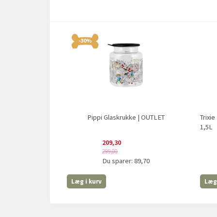
-30%
Pippi Glaskrukke | OUTLET
Trixie
1,5L
209,30
299,00
Du sparer:
89,70
Læg i kurv
Læg 