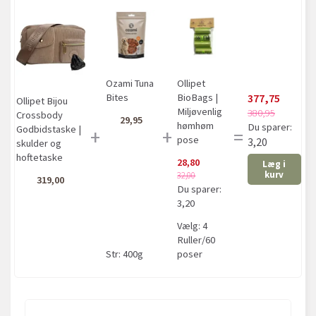
Ozami Tuna
Ollipet
377,75
Bites
BioBags |
Ollipet Bijou
Miljøvenlig
380,95
Crossbody
29,95
hømhøm
Du sparer:
Godbidstaske |
+
+
=
pose
3,20
skulder og
hoftetaske
28,80
Læg i
kurv
32,00
319,00
Du sparer:
3,20
Vælg:
4
Ruller/60
Str:
400g
poser