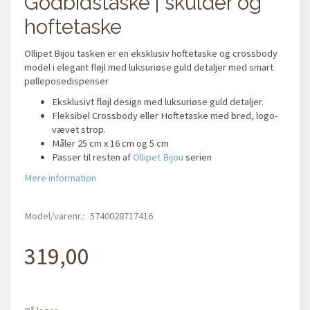
Godbidstaske | skulder og
hoftetaske
Ollipet Bijou tasken er en eksklusiv hoftetaske og crossbody
model i elegant fløjl med luksuriøse guld detaljer med smart
pølleposedispenser
Eksklusivt fløjl design med luksuriøse guld detaljer.
Fleksibel Crossbody eller Hoftetaske med bred, logo-
vævet strop.
Måler 25 cm x 16 cm og 5 cm
Passer til resten af
Ollipet Bijou
serien
Mere information
Model/varenr.:
5740028717416
319,00