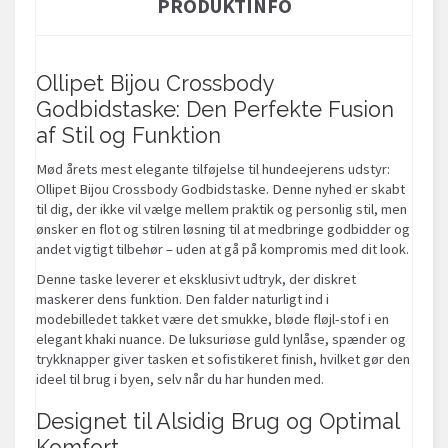
PRODUKTINFO
Ollipet Bijou Crossbody
Godbidstaske: Den Perfekte Fusion
af Stil og Funktion
Mød årets mest elegante tilføjelse til hundeejerens udstyr:
Ollipet Bijou Crossbody Godbidstaske. Denne nyhed er skabt
til dig, der ikke vil vælge mellem praktik og personlig stil, men
ønsker en flot og stilren løsning til at medbringe godbidder og
andet vigtigt tilbehør – uden at gå på kompromis med dit look.
Denne taske leverer et eksklusivt udtryk, der diskret
maskerer dens funktion. Den falder naturligt ind i
modebilledet takket være det smukke, bløde fløjl-stof i en
elegant khaki nuance. De luksuriøse guld lynlåse, spænder og
trykknapper giver tasken et sofistikeret finish, hvilket gør den
ideel til brug i byen, selv når du har hunden med.
Designet til Alsidig Brug og Optimal
Komfort