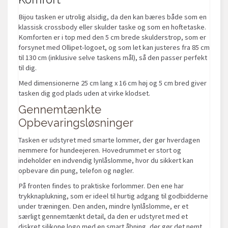
Bijou tasken er utrolig alsidig, da den kan bæres både som en
klassisk crossbody eller skulder taske og som en hoftetaske.
Komforten er i top med den 5 cm brede skulderstrop, som er
forsynet med Ollipet-logoet, og som let kan justeres fra 85 cm
til 130 cm (inklusive selve taskens mål), så den passer perfekt
til dig.
Med dimensionerne 25 cm lang x 16 cm høj og 5 cm bred giver
tasken dig god plads uden at virke klodset.
Gennemtænkte
Opbevaringsløsninger
Tasken er udstyret med smarte lommer, der gør hverdagen
nemmere for hundeejeren. Hovedrummet er stort og
indeholder en indvendig lynlåslomme, hvor du sikkert kan
opbevare din pung, telefon og nøgler.
På fronten findes to praktiske forlommer. Den ene har
trykknaplukning, som er ideel til hurtig adgang til godbidderne
under træningen. Den anden, mindre lynlåslomme, er et
særligt gennemtænkt detail, da den er udstyret med et
diskret silikone logo med en smart åbning, der gør det nemt