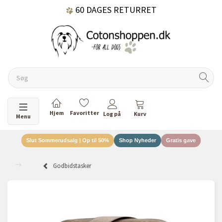
60 DAGES RETURRET
DANSKEJET VIRKSOMHED
Skifte navigation
Menu
Slut Sommerudsalg | Op til 50%
Shop Nyheder
Gratis gave
Godbidstasker