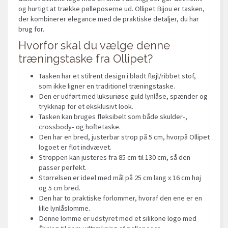
og hurtigt at trække pølleposerne ud. Ollipet Bijou er tasken,
der kombinerer elegance med de praktiske detaljer, du har
brug for.
Hvorfor skal du vælge denne
træningstaske fra Ollipet?
Tasken har et stilrent design i blødt fløjl/ribbet stof,
som ikke ligner en traditionel træningstaske.
Den er udført med luksuriøse guld lynlåse, spænder og
trykknap for et eksklusivt look.
Tasken kan bruges fleksibelt som både skulder-,
crossbody- og hoftetaske.
Den har en bred, justerbar strop på 5 cm, hvorpå Ollipet
logoet er flot indvævet.
Stroppen kan justeres fra 85 cm til 130 cm, så den
passer perfekt.
Størrelsen er ideel med mål på 25 cm lang x 16 cm høj
og 5 cm bred.
Den har to praktiske forlommer, hvoraf den ene er en
lille lynlåslomme.
Denne lomme er udstyret med et silikone logo med