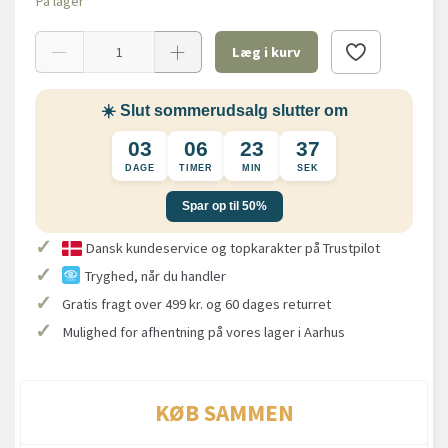
På lager
Læg i kurv
☀️ Slut sommerudsalg slutter om
03
06
23
37
DAGE
TIMER
MIN
SEK
Spar op til 50%
✓
Dansk kundeservice og topkarakter på Trustpilot
✓
Tryghed, når du handler
✓
Gratis fragt over 499 kr. og 60 dages returret
✓
Mulighed for afhentning på vores lager i Aarhus
KØB SAMMEN