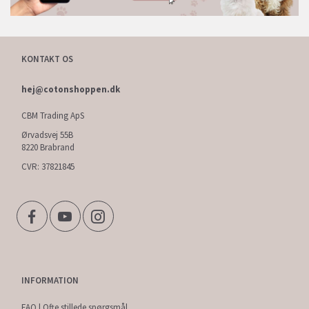
KONTAKT OS
hej@cotonshoppen.dk
CBM Trading ApS
Ørvadsvej 55B
8220 Brabrand
CVR: 37821845
INFORMATION
FAQ | Ofte stillede spørgsmål