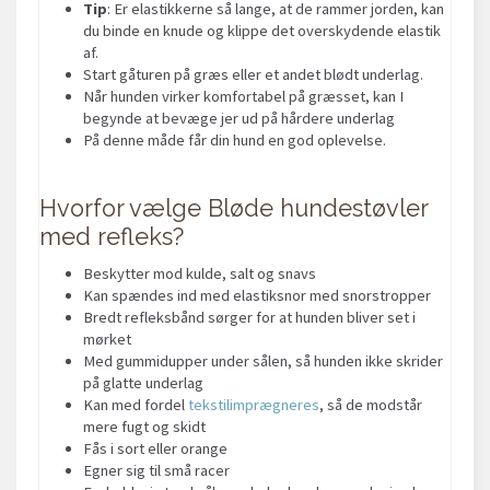
Tip
: Er elastikkerne så lange, at de rammer jorden, kan
du binde en knude og klippe det overskydende elastik
af.
Start gåturen på græs eller et andet blødt underlag.
Når hunden virker komfortabel på græsset, kan I
begynde at bevæge jer ud på hårdere underlag
På denne måde får din hund en god oplevelse.
Hvorfor vælge Bløde hundestøvler
med refleks?
Beskytter mod kulde, salt og snavs
Kan spændes ind med elastiksnor med snorstropper
Bredt refleksbånd sørger for at hunden bliver set i
mørket
Med gummidupper under sålen, så hunden ikke skrider
på glatte underlag
Kan med fordel
tekstilimprægneres
, så de modstår
mere fugt og skidt
Fås i sort eller orange
Egner sig til små racer