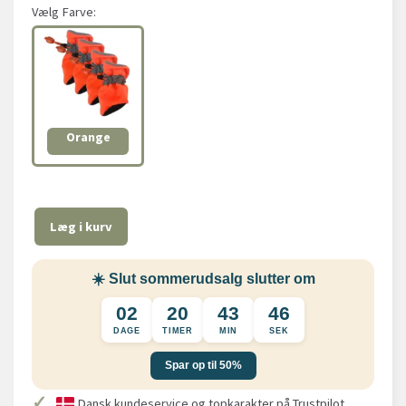
Vælg
Farve:
Orange
Læg i kurv
☀️ Slut sommerudsalg slutter om
02
20
43
46
DAGE
TIMER
MIN
SEK
Spar op til 50%
✓
Dansk kundeservice og topkarakter på Trustpilot