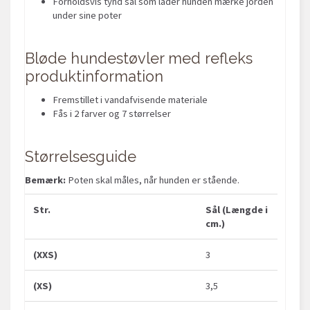
Forholdsvis tynd sål som lader hunden mærke jorden
under sine poter
Bløde hundestøvler med refleks
produktinformation
Fremstillet i vandafvisende materiale
Fås i 2 farver og 7 størrelser
Størrelsesguide
Bemærk:
Poten skal måles, når hunden er stående.
Str.
Sål (Længde i
cm.)
(XXS)
3
(XS)
3,5